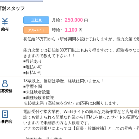
店舗スタッフ
250,000
月給 :
円
正社員
給与
1,100
時給 :
円
アルバイト
初任給25万円から（研修期間を設けておりますが、能力次第で
能力次第では初任給30万円以上もあり得ますので、経験者やな
きますので教えて下さい！！
■昇給あり
■週払い可
■日払い可
18歳以上、当店は学歴、経験は問いません！
■学歴不問
応募資格
■未経験者歓迎
■職種経験者歓迎
※18歳未満（高校生を含む）の応募はお断りします。
電話受付や接客業務、WEBサイトの簡単な更新作業など店舗運
誰でも覚えられる簡単な作業からHTMLを使ったサイトの更新
仕事内容
いますので未経験の方も大歓迎です。
アナタの頑張りによっては【店長・幹部候補】としての昇格・