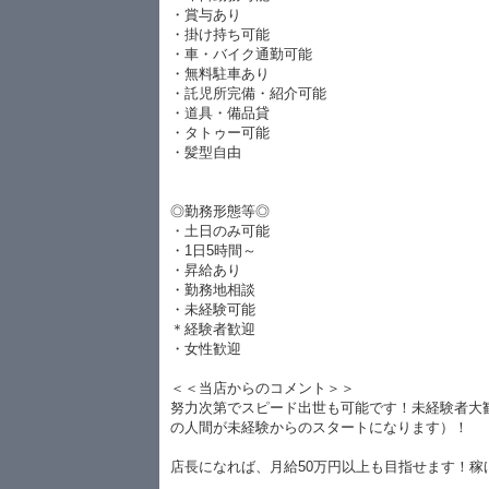
・賞与あり
・掛け持ち可能
・車・バイク通勤可能
・無料駐車あり
・託児所完備・紹介可能
・道具・備品貸
・タトゥー可能
・髪型自由
◎勤務形態等◎
・土日のみ可能
・1日5時間～
・昇給あり
・勤務地相談
・未経験可能
＊経験者歓迎
・女性歓迎
＜＜当店からのコメント＞＞
努力次第でスピード出世も可能です！未経験者大
の人間が未経験からのスタートになります）！
店長になれば、月給50万円以上も目指せます！稼