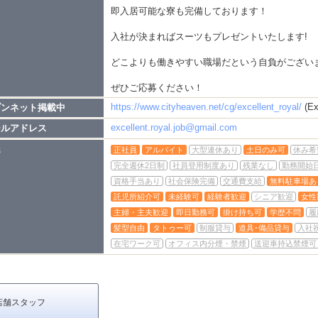
即入居可能な寮も完備しております！
入社が決まればスーツもプレゼントいたします!
どこよりも働きやすい職場だという自負がござい
ぜひご応募ください！
https://www.cityheaven.net/cg/excellent_royal/
(Ex
ブンネット掲載中
excellent.royal.job@gmail.com
ールアドレス
遇
正社員
アルバイト
大型連休あり
土日のみ可
休み希
完全週休2日制
社員登用制度あり
残業なし
勤務開始
資格手当あり
社会保険完備
交通費支給
無料駐車場あ
託児所紹介可
未経験可
経験者歓迎
シニア歓迎
女性
主婦・主夫歓迎
即日勤務可
掛け持ち可
学歴不問
履
髪型自由
タトゥー可
制服貸与
道具･備品貸与
入社
在宅ワーク可
オフィス内分煙・禁煙
送迎車持込禁煙可
店舗スタッフ