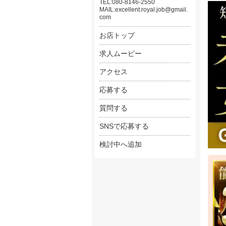
TEL:080-8146-2550
MAIL:excellent.royal.job@gmail.
com
安心
お店トップ
自由
求人ムービー
ご応
アクセス
≪仕
応募する
◆対
お客
質問する
◆PC
SNSで応募する
ヘブ
検討中へ追加
◆清
お客