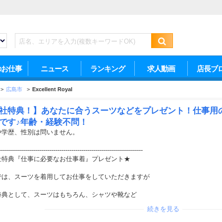
のお仕事
ニュース
ランキング
求人動画
店長ブ
>
広島市
>
Excellent Royal
社特典！】あなたに合うスーツなどをプレゼント！仕事用
です♪年齢・経験不問！
や学歴、性別は問いません。
------------------------------------------------------------------------
社特典『仕事に必要なお仕事着』プレゼント★
では、スーツを着用してお仕事をしていただきますが
特典として、スーツはもちろん、シャツや靴など
続きを見る
に必要なものをプレゼント！※約5万円程度
------------------------------------------------------------------------