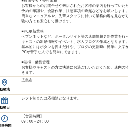
■対面接客・受付業務
お客様からのお問合せや来店されたお客様の案内を行っていた
予約の確認や、会計作業、注意事項の喚起などをお願いします
簡単なマニュアルや、先輩スタッフに付いて業務内容を見なが
験の方でも安心して働けます。
■PC更新業務
ヘブンネットなど、ポータルサイト等の店舗情報更新作業を行
キャストの出勤情報やイベント、求人ブログの作成となります
基本的にはボタンを押すだけや、ブログの更新時に簡単に文字
PCが苦手な人でも簡単にできます。
■清掃・備品管理
お客様やキャストの方に快適にお過ごしいただくため、店内の
きます。
広島市
勤務地
シフト制または応相談となります。
勤務日
【営業時間】
09：00～24：00
勤務時間