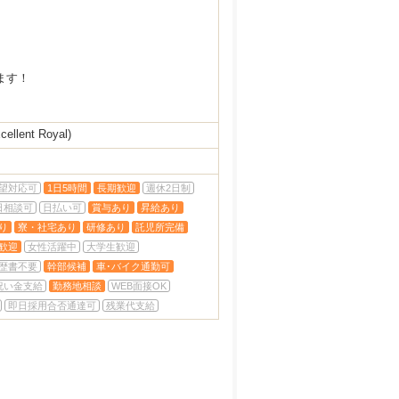
ます！
cellent Royal)
望対応可
1日5時間
長期歓迎
週休2日制
日相談可
日払い可
賞与あり
昇給あり
り
寮・社宅あり
研修あり
託児所完備
歓迎
女性活躍中
大学生歓迎
歴書不要
幹部候補
車･バイク通勤可
祝い金支給
勤務地相談
WEB面接OK
即日採用合否通達可
残業代支給