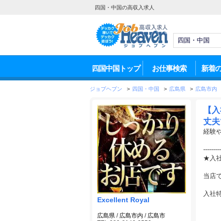
四国・中国の高収入求人
四国中国トップ
お仕事検索
新着
ジョブヘブン
>
四国・中国
>
広島県
>
広島市内
【入
丈夫
経験
---------
★入
当店
入社
Excellent Royal
仕事
広島県
/
広島市内
/
広島市
---------