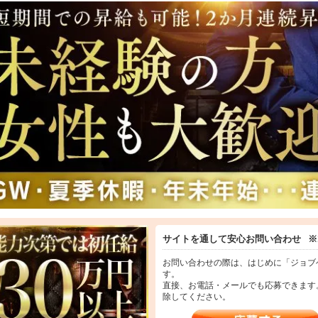
してご連絡ください！お給料の日払い可能です！
で風通しの良い職場のため、離職率が低いのもポイント。
募お待ちしております！
事一例≫
面接客・受付業務
様からのお問合せや来店されたお客様のご案内を行ってもらいます
更新業務
ンネットなどのポータルサイト等の店舗情報更新作業を行ってもらいます。
掃・備品管理
様やキャストの方に快適にお過ごしいただくため、店内の清掃や備品の管理・
サイトを通して安心お問い合わせ
※
お問い合わせの際は、はじめに「ジョブ
す。
直接、お電話・メールでも応募できます
除してください。