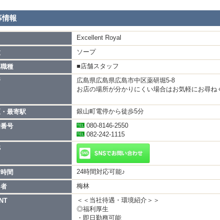
募情報
Excellent Royal
名
ソープ
種
■店舗スタッフ
集職種
広島県広島県広島市中区薬研堀5-8
所
お店の場所が分かりにくい場合はお気軽にお尋
銀山町電停から徒歩5分
区・最寄駅
080-8146-2550
話番号
082-242-1115
S
24時間対応可能♪
付時間
梅林
当者
＜＜当社待遇・環境紹介＞＞
NT
◎福利厚生
・即日勤務可能