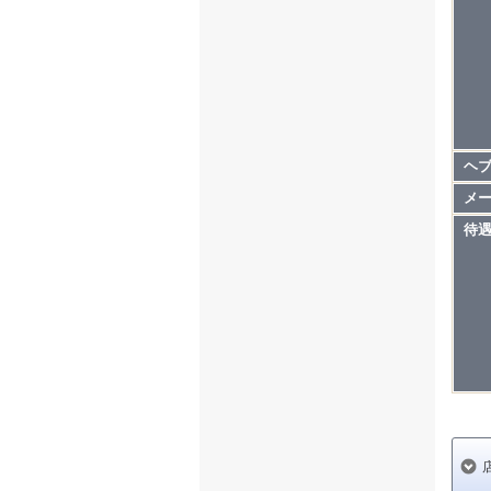
ヘ
メ
待