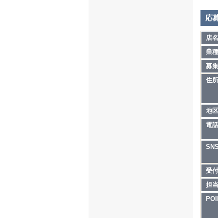
応
店
業
募
住
地
電
SN
受
担
POI