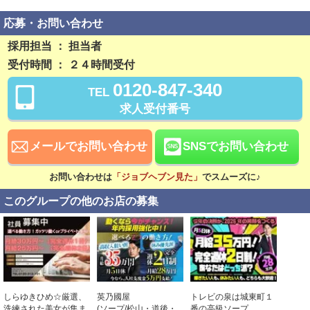
週休2日制
完全週休2日制
応募・お問い合わせ
社員登用制度あり
残業なし
採用担当 ： 担当者
受付時間 ： ２４時間受付
勤務開始日相談可
0120-847-340
TEL
稼ぎ方
求人受付番号
日払い可
賞与あり
昇給あり
資格手当あり
メールでお問い合わせ
SNSでお問い合わせ
待遇
お問い合わせは
「ジョブヘブン見た」
でスムーズに♪
社会保険完備
交通費支給
このグループの他のお店の募集
寮・社宅あり
食事補助あり
研修あり
託児所完備
託児所紹介可
こだわり
しらゆきひめ☆厳選、
英乃國屋
トレビの泉は城東町１
しらゆ
洗練された美女が集ま
(ソープ/松山・道後・
番の高級ソープ
(ソー