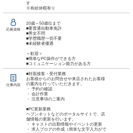
す
※有給休暇有り
20歳～50歳位まで
■要普通自動車免許
応募資格
■男女不問
■学歴職歴一切不要
■未経験者優遇
＜歓迎＞
■簡単なPC操作ができる方
■コミュニケーション能力がある方
■対面接客・受付業務
お客様からのお問合せや来店されたお客様
の案内を行っていただきます。
仕事内容
・ 予約の確認
・ 会計作業
・ 注意事項のご案内
■PC更新業務
ヘブンネットなどのポータルサイトで、店
舗情報の更新を行います。
・ キャストの出勤情報やイベントの更新
・ 求人ブログの作成（簡単な文字入力がで