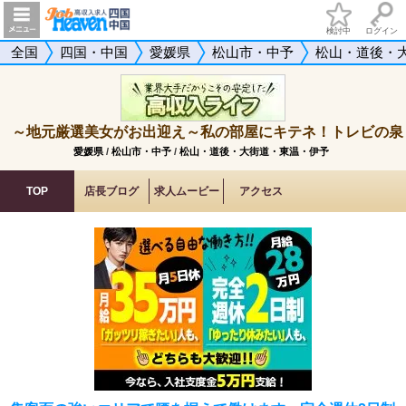
検討中
ログイン
全国
四国・中国
愛媛県
松山市・中予
松山・道後・
～地元厳選美女がお出迎え～私の部屋にキテネ！トレビの泉
愛媛県
/
松山市・中予
/
松山・道後・大街道・東温・伊予
TOP
店長ブログ
求人ムービー
アクセス