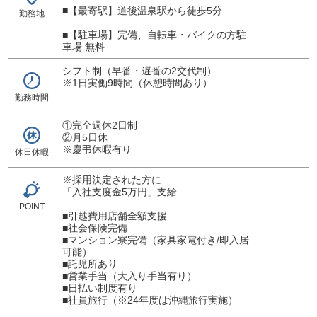
■【最寄駅】道後温泉駅から徒歩5分
勤務地
■【駐車場】完備、自転車・バイクの方駐
車場 無料
シフト制（早番・遅番の2交代制）
※1日実働9時間（休憩時間あり）
勤務時間
①完全週休2日制
②月5日休
※慶弔休暇有り
休日休暇
※採用決定された方に
「入社支度金5万円」支給
POINT
■引越費用店舗全額支援
■社会保険完備
■マンション寮完備（家具家電付き/即入居
可能）
■託児所あり
■営業手当（大入り手当有り）
■日払い制度有り
■社員旅行（※24年度は沖縄旅行実施）