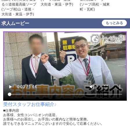
未経験可
経験者歓迎
る☆道後最高級ソープ
大街道・東温・伊予)
(ソープ/高松・城東
町・瓦
(ソープ/松山・道後・
町・瓦町)
中･高齢者歓迎
シニア歓迎
大街道・東温・伊予)
女性歓迎
女性活躍中
求人ムービー
もっとみる
大学生歓迎
即日勤務可
掛け持ち可
学歴不問
履歴書不要
幹部候補
車･バイク通勤可
制服貸与
道具･備品貸与
入社祝い金支給
勤務地相談
WEB面接OK
在宅ワーク可
オフィス内分煙・禁煙
送迎車持込禁煙可
即日採用合否通達可
受付スタッフお仕事紹介♪
■仕事内容
残業代支給
お客様、女性コンパニオンの送迎。
お客様へのお茶出し、お手洗いの案内など簡単な業務。
誰でもできるマニュアルございますので安心して応募ください。