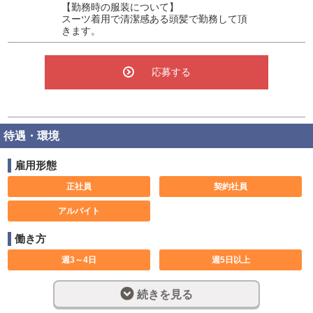
【勤務時の服装について】
スーツ着用で清潔感ある頭髪で勤務して頂
きます。
応募する
待遇・環境
雇用形態
正社員
契約社員
アルバイト
働き方
週3～4日
週5日以上
大型連休あり
土日のみ可
続きを見る
休み希望対応可
長期歓迎