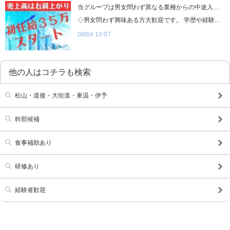
当グループは男女問わず異なる業種からの中途入社された方が多数活躍しております！
◇男女問わず興味ある方大歓迎です。 学歴や経験など一切問わず即面接！ 当グループは男女問わず 異なる業種からの中途入社された方が 多数活躍しております！ 新しい仕事へ挑戦する気持ちを応援すべく、 学歴や経験未経験など問いません！ そして、仕事に対して熱意をもって・ 真面目に取り組む女性スタッフも 各店舗で活躍中！ のびのびと働ける職場です。 店舗スタッフ募集中 01 POINT 福利厚生の充実！ この業界では珍しく、社会保険・雇用保険がそれぞれ完備しております。 他のグループより働きやすい環境をお約束します。 02 POINT オートロックマンション寮完備！ シングルタイプからファミリータイプ、1LDKから3LDKまで ご用意しております。 家具家電全てが揃っているので、手荷物ひとつで採用日から住めます。もちろん家族と一緒でも◎ 03 POINT 生活が落ち着くまで日払い可能！ その日の生活すら目途が立たない状況でも大丈夫です！ 食事細制度も利用可能です。 食事代を節約できるのでお金を貯めることも可能です。 04 POINT 完全実力主義！ 年功序列制度一切なし！頑張れば頑張るほど正当に評価されます。 最短6ヶ月でお店の責任者に抜擢された実績あり！ 数々のインセンティブ制度で高収入生活を目指しませんか？ 05 POINT 女性も活躍できる環境です！ ナイトワークのスタッフと言えば男性のイメージが強い業界ですが、女性スタッフも在籍しております。 細かな気配りや在籍キャストのケア等、サポート面でとても助けられています。 注意事項 【応募資格】 18歳以上(高校生不可)・経験未経験問いません 【勤務時間】 9:00～27:00の間で応相談 【給与】 正社員：月給35万円～ アルバイト：時給1,000円～ 【待遇】 ・社会保険完備 ・引越し費用全額負担 ・即日勤務可能 ・即入居可能マンション寮完備 ・有給休暇(年間10日) ・掛け持ちOK ・大学生歓迎 ・女性大歓迎etc… 店舗情報 業種 / 店舗型ヘルス トレビの泉 営業時間 / 10:00~24:00 TEL：089-932-1950 お店TOPへ男性求人TOPへ ★グループ店紹介★ 道後最高級ソープ【しらゆきひめ】 道後老舗soapland【英乃國屋】 【愛ドル学園】☆制服きたまま部
08/04 10:07
他の人はコチラも検索
松山・道後・大街道・東温・伊予
幹部候補
食事補助あり
研修あり
経験者歓迎