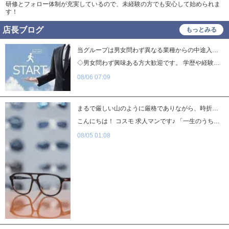
研修とフォロー体制が充実しているので、未経験の方でも安心して始められま
す！
店長ブログ
もっとみる
当グループは男女問わず異なる業種からの中途入社された方が多数活躍しております！
◇男女問わず興味ある方大歓迎です。 学歴や経験など一切問わず即面接！ 当グループは男女問わず 異なる業種からの中途入社された方が 多数活躍しております！ 新しい仕事へ挑戦する気持ちを応援すべく、 学歴や経験未経験など問いません！ そして、仕事に対して熱意をもって・ 真面目に取り組む女性スタッフも 各店舗で活躍中！ のびのびと働ける職場です。 店舗スタッフ募集中 01 POINT 福利厚生の充実！ この業界では珍しく、社会保険・雇用保険がそれぞれ完備しております。 他のグループより働きやすい環境をお約束します。 02 POINT オートロックマンション寮完備！ シングルタイプからファミリータイプ、1LDKから3LDKまで ご用意しております。 家具家電全てが揃っているので、手荷物ひとつで採用日から住めます。もちろん家族と一緒でも◎ 03 POINT 生活が落ち着くまで日払い可能！ その日の生活すら目途が立たない状況でも大丈夫です！ 食事細制度も利用可能です。 食事代を節約できるのでお金を貯めることも可能です。 04 POINT 完全実力主義！ 年功序列制度一切なし！頑張れば頑張るほど正当に評価されます。 最短6ヶ月でお店の責任者に抜擢された実績あり！ 数々のインセンティブ制度で高収入生活を目指しませんか？ 05 POINT 女性も活躍できる環境です！ ナイトワークのスタッフと言えば男性のイメージが強い業界ですが、女性スタッフも在籍しております。 細かな気配りや在籍キャストのケア等、サポート面でとても助けられています。 注意事項 【応募資格】 18歳以上(高校生不可)・経験未経験問いません 【勤務時間】 9:00～27:00の間で応相談 【給与】 正社員：月給33万円～ アルバイト：時給1,000円～ 【待遇】 ・社会保険完備 ・引越し費用全額負担 ・即日勤務可能 ・即入居可能マンション寮完備 ・有給休暇(年間10日) ・掛け持ちOK ・大学生歓迎 ・女性大歓迎etc… 店舗情報 業種 / 店舗型ヘルス トレビの泉 営業時間 / 10:00~24:00 TEL：089-932-1950 お店TOPへ男性求人TOPへ
08/06 07:09
まるで厳しい山のように厳格でありながら、時折暖かな陽光のような優しさも放つ
こんにちは！ コスモ 求人マンです♪ 「一生のうちずっと眼鏡をかけていたのか？ 眼鏡が欠かせない存在として、それが生まれつきのものなのか？ 店長のポジションには眼鏡がついて回るような感じがあるのか？」 巷で、憶測と噂が飛び交い 憶測が憶測を呼ぶ。 今日は、厳しすぎる眼鏡店長について語ります。 クールで兄貴的な存在であり 厳しいと皆に恐れられる一面も…（小声） 厳しい中に甘いささやきもあり 低いボイスに男でも惚れてしまう…（小声） 眼鏡店長へのお願い。報告。希望。は すべてがプレゼンに変わっていく。 まさに令和の虎… ジョブヘブンでは『令和のサキュパス』と言わせて頂きます。 新店オープンに向けて 男子求人強化をBOSSから命じられた。 悪戦苦闘しながらブログを書いている今日この頃。 結果が残せずに唸っていた。 コスモ求人マン そこへ現れた眼鏡...。 いや、『令和のサキュパス』... イヤイヤイヤ！！ 古来から受けつがれる呼び名が そう簡単に変わってはいけない 不規則動詞を操る あの”眼鏡店長”が アドバイスをくれた 眼鏡店長「初任級が35万に上がって 簡単に男子が入ってくると思っちゃ いけないよ。」 求人マン「え！！！！？？？？ 2万も上がったのにですか？？」 眼鏡店長「周りを見てごらん、うちの子たちが 何でこんなに長く続くのかを」 求人マン「ジロジロジロ👀 あ！！！！」 眼鏡店長「そうだよ。みんな一番に考えるのはお金じゃないんだ 大手グループという安心感。働きやすい環境。」 求人マン「そうだったんですね。お金に目がくらんでました」 眼鏡店長「次のブログで、業界歴が短いスタッフにインタビュー をしてみたらいいよ。」 求人マン「わかりました。やってみます！」 求人マン「来世では眼鏡外した姿がみたいです！」 眼鏡店長「ナッシングで！」 求人マン「ガーン(´・ω・｀)」 近日公開 眼鏡店長の一番弟子 デ・アゴ・スティーニが語る ・なぜこの業界を選んだのか？ ・何がきっけでコスモグループに応募したのか？ ・仕事を続けられる秘訣は？ ・今一番楽しいことは？ ・2年後どうなっていたいのか？ ・働こうか悩んでいるかたへ。 でお送りいたします(#^.^#) 四国最大手のグループを盛り上げる 眼鏡店長！ 自分も頑張ります！ 年齢・学歴・経験不問 給料35万円～ 応募待ってます！ 幅広い6職種で募集中です！ 店舗運営スタッフ（正社員、準社員） 送迎ドライバー デザイナー webプログラマ 美容スタッフ 案内所スタッフ 不動産スタッフ ★グループ店紹介★ 道後最高級ソープ【しらゆきひめ】 道後老舗soapland【英乃國屋】 【愛ドル学園】☆制服きたまま部
08/05 01:08