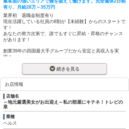
集客面の強いエリアで腰を据えて働けます。完全週休2日制
有り、月給28万～35万円
業界初 退職金制度有り
現在活躍している社員の8割が【未経験】からのスタートで
す！
あなたの努力次第で、誰でもすぐに昇給・昇格のチャンス
があります！
創業39年の四国最大手グループだから安定と高収入を実
現！
正社員大募集！女性社員が多数活躍中です！
続きを見る
お店情報
■求める人材■
やる気さえあれば学歴・経験・男女不問！
店舗名
※女性運営スタッフも大歓迎！
～地元厳選美女がお出迎え～私の部屋にキテネ！トレビの
泉
▼歓迎する人材
業種
・風俗業界や経営に興味があり、ノウハウを学びたい方
ヘルス
・20歳以上で健康な方