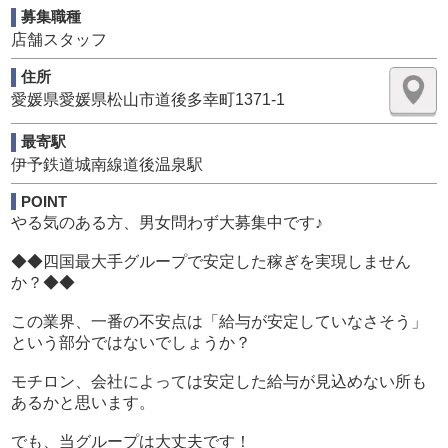
募集職種
「明るく楽しく働きたい」「頑張った分お給料が欲しい」
店舗スタッフ
「安定した高収入生活を送りたい」とお悩みの方、是非ご
応募ください！
住所
創業39年、北四国（愛媛県・香川県）で約30店舗を展開す
愛媛県愛媛県松山市道後多幸町1371-1
る四国最大級の風俗グループだからこそその願いが叶えら
れます！
最寄駅
伊予鉄道城南線道後温泉駅
最後に、当グループでは正当な評価システムと明確なキャ
POINT
リアパスが用意されています。
やる気のある方、男女問わず大募集中です♪
初任給35万円スタート！
そして、数か月で未経験でも昇給を目指せます！
◆◆四国最大手グループで安定した稼ぎを実現しません
もちろん、やる気次第で毎月査定・毎月給料アップの短期
か？◆◆
昇給も可能です！
それぞれのカラーを尊重しつつも、やりたいことを思いの
この業界、一番の不安点は「給与が安定していなさそう」
まま叶える環境ではないかと自負しています！
という部分ではないでしょうか？
モチロン、会社によっては安定した給与が見込めない所も
詳しくは天国ネットの募集内容をご確認ください。
あるかと思います。
https://cosmo-group.co.jp/recruit.php
でも、当グループは大丈夫です！