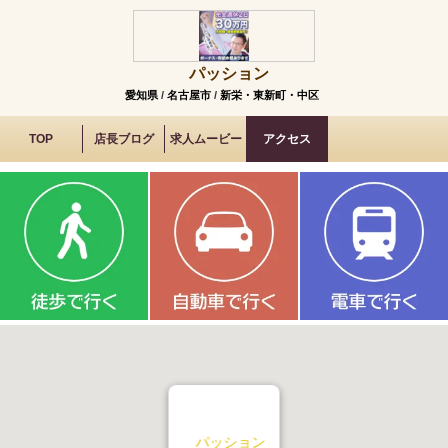
パッション
愛知県
/
名古屋市
/
新栄・東新町・中区
TOP
店長ブログ
求人ムービー
アクセス
パッション