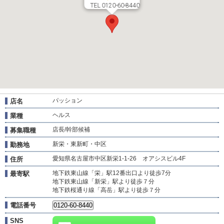
TEL 0120-60-8440
パッション
店名
ヘルス
業種
店長/幹部候補
募集職種
新栄・東新町・中区
勤務地
愛知県名古屋市中区新栄1-1-26 オアシスビル4F
住所
地下鉄東山線「栄」駅12番出口より徒歩7分
最寄駅
地下鉄東山線「新栄」駅より徒歩７分
地下鉄桜通り線「高岳」駅より徒歩７分
電話番号
SNS