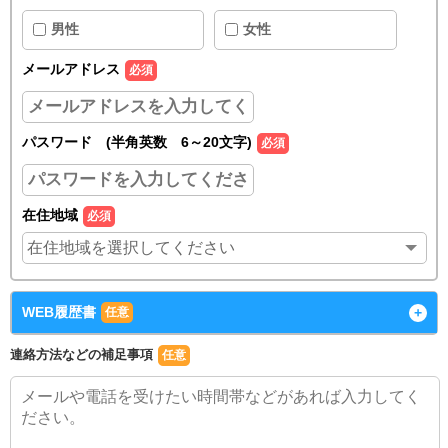
男性
女性
メールアドレス
必須
パスワード (半角英数 6～20文字)
必須
在住地域
必須
WEB履歴書
+
任意
連絡方法などの補足事項
任意