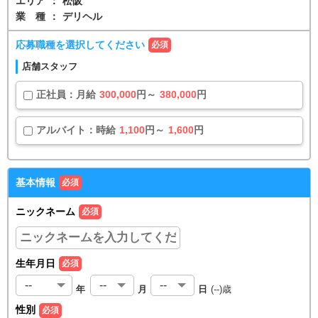
エリア
：
松阪
業種
：
デリヘル
応募職種を選択してください
必須
店舗スタッフ
正社員
：
月給
300,000
円～
380,000
円
アルバイト
：
時給
1,100
円～
1,600
円
基本情報
必須
ニックネーム
必須
生年月日
必須
年
月
日
(
--
)歳
性別
必須