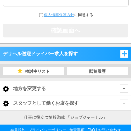
個人情報保護方針
に同意する
確認画面へ
デリヘル送迎ドライバー求人を探す
愛知県
検討中リスト
閲覧履歴
岐阜県
愛知県
地方を変更する
三重県
岐阜県
愛知県 デリヘル送迎ドライバー
<
全国トップ
スタッフとして働くお店を探す
静岡県
三重県
名古屋市
岐阜県 デリヘル送迎ドライバー
北海道 男性高収入
仕事に役立つ情報満載 「ジョブジャーナル」
愛知県
東北 男性高収入
静岡県
岐阜市
三重県 デリヘル送迎ドライバー
三河
名古屋市 デリヘル送迎ドライバー
会員規約
プライバシーポリシー
免責事項
FAQ
お問い合わせ
愛知 男性高収入