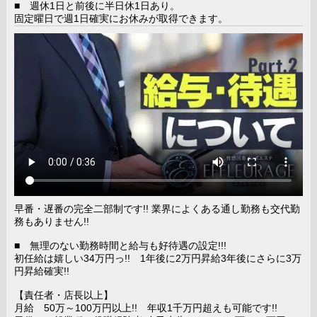
■ 週休1日と前後に半日休1日あり。
固定曜日で週1日確実にお休みが取得できます。
早番・遅番の完全二部制です!! 業界によくある通し勤務も交代勤
務もありません!!
■ 無理のない勤務時間と給与も好待遇の設定!!!
初任給は嬉しい34万円っ!! 1年後に2万円昇給3年後にさらに3万
円昇給確実!!
【責任者・店長以上】
月給 50万～100万円以上!! 年収1千万円超えも可能です!!