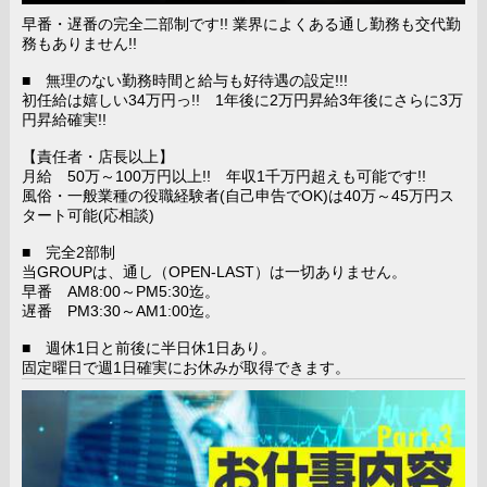
早番・遅番の完全二部制です!! 業界によくある通し勤務も交代勤
務もありません!!
■ 無理のない勤務時間と給与も好待遇の設定!!!
初任給は嬉しい34万円っ!! 1年後に2万円昇給3年後にさらに3万
円昇給確実!!
【責任者・店長以上】
月給 50万～100万円以上!! 年収1千万円超えも可能です!!
風俗・一般業種の役職経験者(自己申告でOK)は40万～45万円ス
タート可能(応相談)
■ 完全2部制
当GROUPは、通し（OPEN-LAST）は一切ありません。
早番 AM8:00～PM5:30迄。
遅番 PM3:30～AM1:00迄。
■ 週休1日と前後に半日休1日あり。
固定曜日で週1日確実にお休みが取得できます。