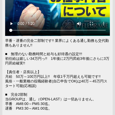
早番・遅番の完全二部制です!! 業界によくある通し勤務も交代勤
務もありません!!
■ 無理のない勤務時間と給与も好待遇の設定!!!
初任給は嬉しい34万円っ!! 1年後に2万円昇給3年後にさらに3万
円昇給確実!!
【責任者・店長以上】
月給 50万～100万円以上!! 年収1千万円超えも可能です!!
風俗・一般業種の役職経験者(自己申告でOK)は40万～45万円ス
タート可能(応相談)
■ 完全2部制
当GROUPは、通し（OPEN-LAST）は一切ありません。
早番 AM8:00～PM5:30迄。
遅番 PM3:30～AM1:00迄。