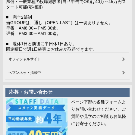
風俗・一般業種の役職経験者(自己申告でOK)は40万～45万円ス
タート可能(応相談)
■ 完全2部制
当GROUPは、通し（OPEN-LAST）は一切ありません。
早番 AM8:00～PM5:30迄。
遅番 PM3:30～AM1:00迄。
■ 週休1日と前後に半日休1日あり。
固定曜日で週1日確実にお休みが取得できます。
オフィシャルサイト
ヘブンネット掲載中
応募・お問い合わせ
ページ下部の各種フォームよ
りお問い合わせください。ご
質問や見学のご相談もお気軽
にお寄せください。