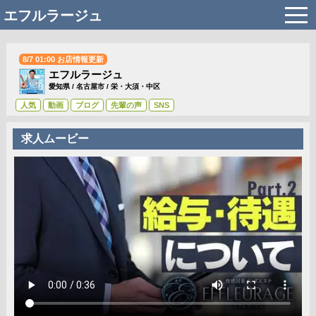
t
エフルラージュ
o
g
g
l
8/7 01:00 お店情報更新
e
エフルラージュ
n
a
愛知県
/
名古屋市
/
栄・大須・中区
v
人気
動画
ブログ
先輩の声
SNS
i
g
a
求人ムービー
t
i
o
n