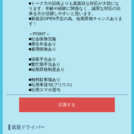
■トーク力や話術よりも真面目な対応が大切にな
ります。年齢や経験に関係なく、誠実な対応の出
来る方が活躍しやすいと思います。
■新規店OPEN予定の為、短期昇格チャンスありま
す！
＜POINT＞
■社会保険完備
■厚生年金あり
■雇用保険あり
■深夜手当あり
■繁忙期手当あり
■短期昇格制度あり
■無料駐車場あり
■社用車貸与(プリウス)
■社用スマホ貸与
応募する
送迎ドライバー