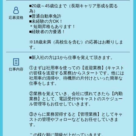
■20歳～45歳位まで（長期キャリア形成を図る
為）
■普通自動車免許
応募資格
■未経験の方OK！
＊短期昇格もあります！
■経験者の方優遇！
※18歳未満（高校生を含む）の応募はお断りしま
す。
■新入社の方は1から仕事を覚えて頂きます。
①まずは社用車を使っての【送迎業務】(キャスト
仕事内容
の皆様を送迎する業務)からスタートです。他には
社用車の清掃や、待機所の片付けといった簡単な
仕事をします。
②業務を覚えていき、会社に慣れてきたら【内勤
業務】として、電話受付やキャストのスケジュー
ル管理等もお任せしていきます。
③さらに業務習得すると【管理業務】としてキャ
ストの管理やフォローなどもお任せしていきま
す。
この様な順に階級が上がっていきます。