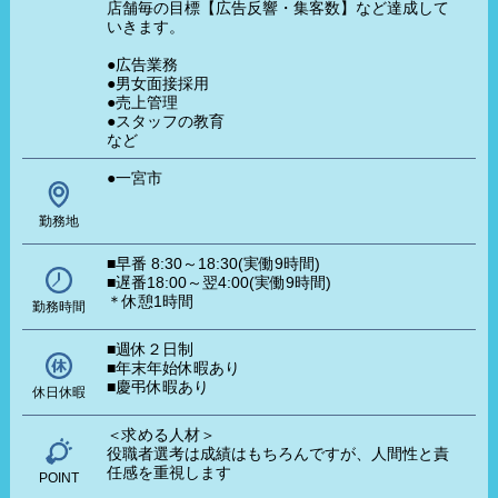
店舗毎の目標【広告反響・集客数】など達成して
いきます。
●広告業務
●男女面接採用
●売上管理
●スタッフの教育
など
●一宮市
勤務地
■早番 8:30～18:30(実働9時間)
■遅番18:00～翌4:00(実働9時間)
＊休憩1時間
勤務時間
■週休２日制
■年末年始休暇あり
■慶弔休暇あり
休日休暇
＜求める人材＞
役職者選考は成績はもちろんですが、人間性と責
任感を重視します
POINT