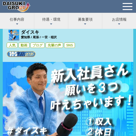
t
o
g
g
仕事内容
待遇・環境
募集要項
お店情報
l
8/6 12:08 店長ブログ更新
e
ダイスキ
n
a
愛知県
/
尾張
/
一宮・稲沢
v
人気
動画
ブログ
先輩の声
SNS
i
g
a
t
i
o
n