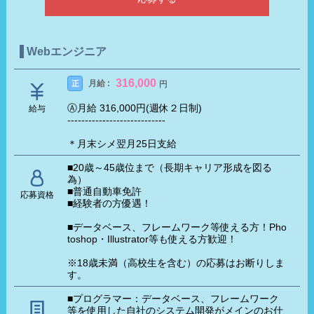
Webエンジニア
316,000
月給 :
正
円
Ⓐ月給 316,000円(週休２日制)
給与
----------------------------
＊月末シメ翌月25日支給
■20歳～45歳位まで（長期キャリア形成を図る
為）
■普通自動車免許
応募資格
■経験者の方優遇！
■データベース、フレームワーク等使える方！Pho
toshop・Illustrator等も使える方歓迎！
※18歳未満（高校生を含む）の応募はお断りしま
す。
■プログラマー：データベース、フレームワーク
等を使用した自社のシステム開発がメインのお仕