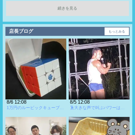
給与:
418,000円
で無料で利用いただけます！（*事故防止の為、現在はバイク通
続きを見る
勤を禁止しています。）
名前
クニモトさん/店舗スタッフ
●スーツ着用での勤務になります。「社用車・社用スマホ」も支
役職
【主任】
給しております。
店長ブログ
年齢
44歳
もっとみる
勤務期間
令和７年６月入社です！
--------------------------------------------------
給与明細
基本給: 358,000円
●未経験の方、大歓迎です！
役職手当: 30,000円
当社の男子スタッフは、未経験者が９割です！【離職率が低
各種手当: 30,000円
総額:418,000円
い】のが当社の特徴です。大変な仕事ですが、現スタッフはや
りがいを感じ勤務してくれています。
スタッフのホンネ!
●私たちは風俗の仕事に真面目に向き合って働いております。長
よいお店になっていくことを期待しながら勤務
く働ける職場を探されている方！「社会保険・厚生年金・労災
していると、よい点悪い点と色々なことに気がつく
8/6 12:08
8/5 12:08
ので、とてもやりがいのある仕事です！自分の声が
保険・雇用保険」等もちろん完備しております。社員寮の用意
1万円のルービックキューブを買いました😊
🕺大きな声で叫ぶパワーは相手だけでなく、自分にもパワーがみなぎってくる💪
反映されているところがあるとうれしくなります♪
もございます。
給与:
388,000円
●ドライバー随時募集中