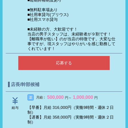
■短期昇格制度あり
■無料駐車場あり
■社用車貸与(プリウス)
■社用スマホ貸与
■未経験の方、大歓迎です！
当店の男子スタッフは、未経験者が９割です！
【離職率が低い】のが当店の特徴です。大変な仕
事ですが、現スタッフはやりがいを感じ勤務して
くれています！
応募する
店長/幹部候補
500,000
1,000,000
月給 :
正
円
～
円
【早番】月給 316,000円（実働9時間・週休２日
給与
制）
【遅番】月給 358,000円（実働9時間・週休２日
制）