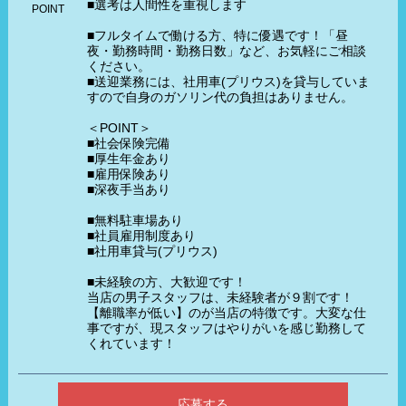
■選考は人間性を重視します
POINT
■フルタイムで働ける方、特に優遇です！「昼
夜・勤務時間・勤務日数」など、お気軽にご相談
ください。
■送迎業務には、社用車(プリウス)を貸与していま
すので自身のガソリン代の負担はありません。
＜POINT＞
■社会保険完備
■厚生年金あり
■雇用保険あり
■深夜手当あり
■無料駐車場あり
■社員雇用制度あり
■社用車貸与(プリウス)
■未経験の方、大歓迎です！
当店の男子スタッフは、未経験者が９割です！
【離職率が低い】のが当店の特徴です。大変な仕
事ですが、現スタッフはやりがいを感じ勤務して
くれています！
応募する