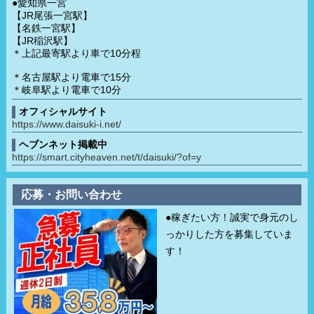
●愛知県一宮
【JR尾張一宮駅】
【名鉄一宮駅】
【JR稲沢駅】
＊上記最寄駅より車で10分程
＊名古屋駅より電車で15分
＊岐阜駅より電車で10分
オフィシャルサイト
https://www.daisuki-i.net/
ヘブンネット掲載中
https://smart.cityheaven.net/t/daisuki/?of=y
応募・お問い合わせ
●稼ぎたい方！誠実で身元のし
っかりした方を募集していま
す！