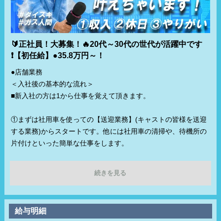
🔰正社員！大募集！🔥20代～30代の世代が活躍中です
❗️【初任給】●35.8万円～！
●店舗業務
＜入社後の基本的な流れ＞
■新入社の方は1から仕事を覚えて頂きます。
①まずは社用車を使っての【送迎業務】(キャストの皆様を送迎
する業務)からスタートです。他には社用車の清掃や、待機所の
片付けといった簡単な仕事をします。
②業務を覚えていき、会社に慣れてきたら【内勤業務】とし
続きを見る
て、電話受付やキャストのスケジュール管理等もお任せしてい
きます。
給与明細
③さらに業務習得すると【管理業務】としてキャストの管理や