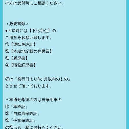
の方は受付時にご相談ください。
研修あり
こだわり
未経験可
経験者歓迎
＜必要書類＞
中･高齢者歓迎
シニア歓迎
●面接時には【下記④点】の
女性歓迎
女性活躍中
ご用意をお願い致します。
大学生歓迎
即日勤務可
①【運転免許証】
②【本籍地記載の住民票】
掛け持ち可
学歴不問
③【履歴書】
履歴書不要
幹部候補
④【職務経歴書】
車･バイク通勤可
髪型自由
制服貸与
道具･備品貸与
②は『発行日より3ヶ月以内のもの』
入社祝い金支給
WEB面接OK
とさせて頂いております。
在宅ワーク可
オフィス内分煙・禁煙
送迎車持込禁煙可
即日採用合否通達可
＊車通勤希望の方は自家用車の
残業代支給
①『車検証』
②『自賠責保険証』
③『任意保険証』
の③点も一緒にお持ちください。