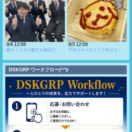
フルタイムで働ける方、特に優遇です！「昼夜・勤務時間・勤
名前
ツボタさん/店舗スタッフ
務日数」など、お気軽にご相談ください。
役職
一般
年齢
35歳
＊当グループは法令遵守を第一に【顧問弁護士】による適切な
勤務期間
令和８年１月入社です❗️
指導の下、健全営業しております。反社会的勢力との関りは一
給与明細
切ございませんので、安心して働いていただけます。又【顧問
👍基本給: 358,000円
税理士】の指導の下、正しく納税しておりますので「とっぱら
8/4 12:08
8/3 12:08
👍各種手当: 30,000円
📹ダイスキの魅力を動画でお届けします！📹
手作りオムライスで幸せなランチ時でした🍳💕
い」などでの給与支給は行っておりません。
総額:388,000円
DSKGRP ワークフロー(^^)/
スタッフのホンネ!
僕は経験者としての入社です❗️僕は仕事をする中
で大切にしている事があります🔥「頼まれた仕事は
責任を持ってやり遂げる事❗️」お店の方針とあってい
るようで働きやすいと感じています😊