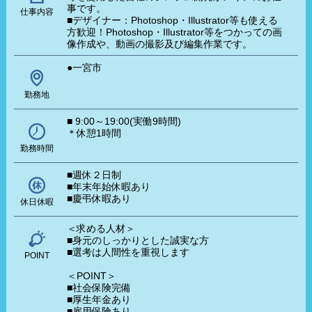
事です。
仕事内容
■デザイナー：Photoshop・Illustrator等も使える
方歓迎！Photoshop・Illustrator等をつかっての画
像作成や、動画の撮影及び編集作業です。
●一宮市
勤務地
■ 9:00～19:00(実働9時間)
＊休憩1時間
勤務時間
■週休２日制
■年末年始休暇あり
■慶弔休暇あり
休日休暇
＜求める人材＞
■身元のしっかりとした誠実な方
■選考は人間性を重視します
POINT
＜POINT＞
■社会保険完備
■厚生年金あり
■雇用保険あり