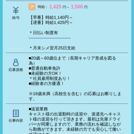
1,425
1,500
時給 :
ア
円
～
円
【早番】時給1,140円～
給与
【遅番】時給1,425円～
＊日払い制度有
----------------------------
＊月末シメ翌月25日支給
■20歳～60歳位まで（長期キャリア形成を図る
為）
■普通自動車免許
応募資格
■未経験の方OK！
＊社員雇用制度あり！
■経験者の方優遇！
※18歳未満（高校生を含む）の応募はお断りしま
す。
■送迎業務
キャスト様の出退勤時の送迎や、派遣先へキャス
ト様の送迎を行って頂きます。最初は先輩ドライ
仕事内容
バーが同乗しますので、業務の流れを確認しなが
ら勤務ができます。未経験の方でも安心して働い