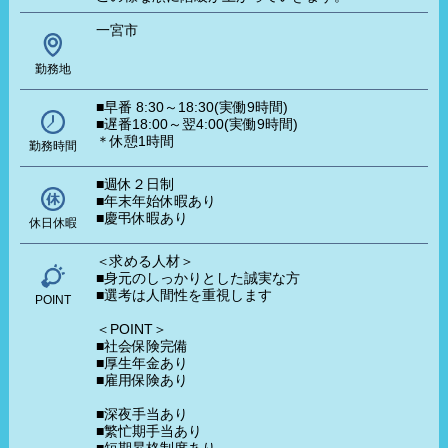
一宮市
勤務地
■早番 8:30～18:30(実働9時間)
■遅番18:00～翌4:00(実働9時間)
＊休憩1時間
勤務時間
■週休２日制
■年末年始休暇あり
■慶弔休暇あり
休日休暇
＜求める人材＞
■身元のしっかりとした誠実な方
■選考は人間性を重視します
POINT
＜POINT＞
■社会保険完備
■厚生年金あり
■雇用保険あり
■深夜手当あり
■繁忙期手当あり