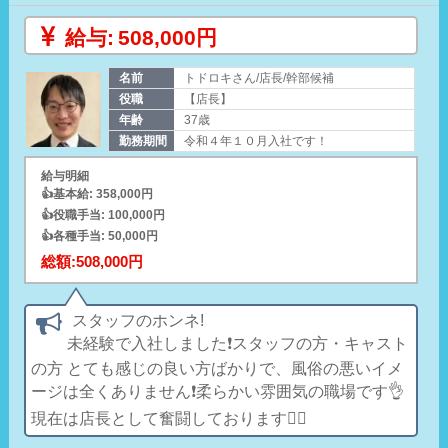
フォローなどもお任せしていきます。
給与:
508,000円
この様な順に階級が上がっていきます。
名前
トドロキさん/店長/幹部候補
役職
【店長】
年齢
37歳
＜ポイント・１＞
勤務期間
令和４年１０月入社です！
●研修時は、先輩社員に同行して、ノウハウや業務の流れなどを
給与明細
学んでいただきます。研修後も先輩が随時サポートしますの
👍基本給: 358,000円
で、風俗業界が未経験の方も安心してください。20～30代と、
👍役職手当: 100,000円
世代の近いスタッフ中心の和気あいあいとした、メリハリのあ
👍各種手当: 50,000円
る環境です。
総額:508,000円
＜ポイント・２＞
スタッフのホンネ!
●お客様や社内スタッフ・キャストさん・取引先の方達など、人
未経験で入社しました❗️スタッフの方・キャスト
と接する事が多い仕事ですので、相手が何を求めているかしっ
の方 とても感じの良い方ばかりで、風俗の悪いイメ
かり考え、誠意を持って対応する姿勢が最も求められます。
ージは全くありません❗️柔らかい雰囲気の職場です👌
現在は店長として奮闘しております️️🙇‍♂️
＜ポイント・３＞
●自家用車での通勤OKです！駐車場60台程完備しておりますの