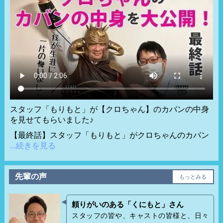
▼ヒアリング・(スタッフ業務)
1日を振り返り、改善提案などのフォローアップを行います。
＜ポイント・１＞
●研修時は、先輩社員に同行して、ノウハウや業務の流れなどを
学んでいただきます。研修後も先輩が随時サポートしますの
で、風俗業界が未経験の方も安心してください。20～30代と、
世代の近いスタッフ中心の和気あいあいとした、メリハリのあ
スタッフ「もりもと」が【クロちゃん】のカバンの中身
る環境です。
を見せてもらいました♪
【最終話】スタッフ「もりもと」がクロちゃんのカバン
＜ポイント・２＞
...続きを見る
●お客様や社内スタッフ・キャストさんなどとの、人と接する事
が多い仕事ですので、相手が何を求めているかしっかり考え、
先輩の声
もっとみる
誠意を持って対応する姿勢が最も求められます。
頼りがいのある「くにもと」さん
スタッフの皆や、キャストの皆様と、日々