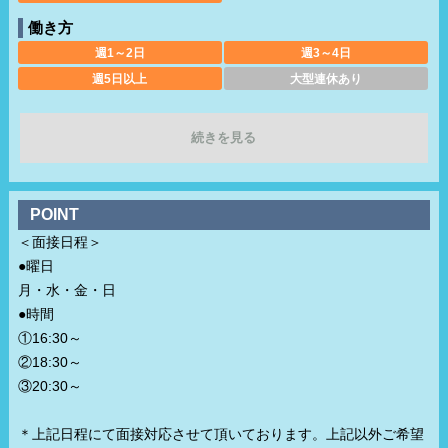
働き方
週1～2日
週3～4日
週5日以上
大型連休あり
土日のみ可
休み希望対応可
1日5時間
長期歓迎
続きを見る
週休2日制
完全週休2日制
フルタイム
早朝勤務
深夜勤務
社員登用制度あり
POINT
残業なし
勤務開始日相談可
＜面接日程＞
●曜日
稼ぎ方
月・水・金・日
前払い可
日払い可
●時間
週払い可
賞与あり
①16:30～
昇給あり
資格手当あり
②18:30～
待遇
③20:30～
社会保険完備
交通費支給
＊上記日程にて面接対応させて頂いております。上記以外ご希望
無料駐車場あり
寮・社宅あり