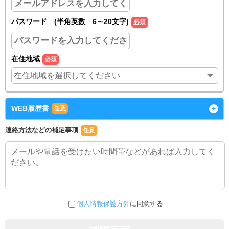
パスワード (半角英数 6～20文字)
必須
在住地域
必須
WEB履歴書
+
任意
連絡方法などの補足事項
任意
個人情報保護方針
に同意する