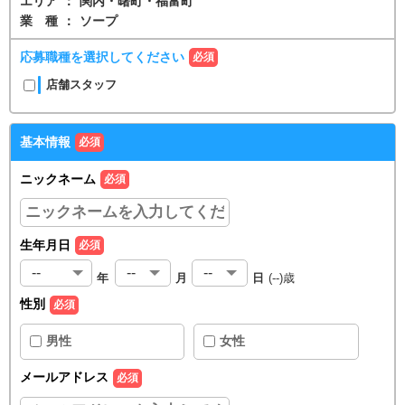
エリア
：
関内・曙町・福富町
業種
：
ソープ
応募職種を選択してください
必須
店舗スタッフ
基本情報
必須
ニックネーム
必須
生年月日
必須
年
月
日
(
--
)歳
性別
必須
男性
女性
メールアドレス
必須