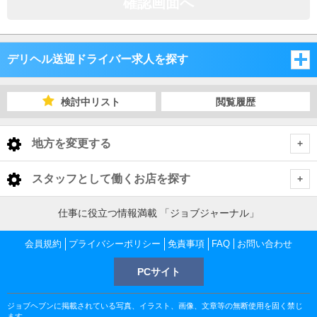
確認画面へ
デリヘル送迎ドライバー求人を探す
神奈川県
検討中リスト
閲覧履歴
神奈川
地方を変更する
神奈川 デリヘル送迎ドライバー
<
全国トップ
スタッフとして働くお店を探す
横浜市
北海道 男性高収入
仕事に役立つ情報満載 「ジョブジャーナル」
東京都
東北 男性高収入
川崎市
横浜市 デリヘル送迎ドライバー
会員規約
プライバシーポリシー
免責事項
FAQ
お問い合わせ
東京 男性高収入
神奈川県
南関東 男性高収入
池袋 男性高収入
PCサイト
町田・相模原・厚木
関内・曙町・福富町 デリヘル送迎ドライバー
川崎市 デリヘル送迎ドライバー
神奈川 男性高収入
甲信越 男性高収入
千葉県
新宿 男性高収入
関内 男性高収入
ジョブヘブンに掲載されている写真、イラスト、画像、文章等の無断使用を固く禁じ
北関東 男性高収入
湘南・三浦半島
桜木町・日ノ出町 デリヘル送迎ドライバー
川崎駅・堀之内・南町 デリヘル送迎ドライバー
町田・相模原・厚木 デリヘル送迎ドライバー
千葉 男性高収入
ます。