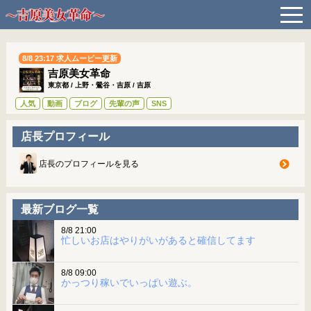
t
o
g
g
l
8/8 23:17 求人ムービー更新
e
吉原美女革命
n
a
東京都
/
上野・鶯谷・吉原
/
吉原
v
人気
動画
ブログ
先輩の声
SNS
i
g
a
店長プロフィール
t
i
o
店長のプロフィールを見る
n
最新ブログ一覧
8/8 21:00
忙しいお店はやりがいがあると確信してます
8/8 09:00
かっつり稼いでいっぱい遊ぶ。