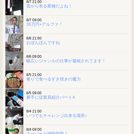
8/7 21:00
昔から有る業種だよね！
8/7 09:00
35万円+アルファ！
8/6 21:00
おぼんぼんですね
8/6 09:00
幅広いジャンルの仕事が凝縮されてます！
8/5 21:00
奢りで食べるすき焼きの魔力
8/5 09:00
勝手に従業員紹介パート4
8/4 21:00
いつでもチャレンジ出来る場所♪
8/4 09:00
スーパーお掃除部隊！