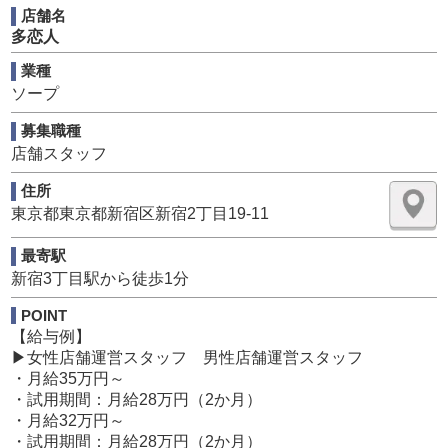
長期で働きたい方大歓迎
店舗名
多恋人
■募集要項■
女性店舗運営スタッフ1名 男性店舗運営スタッフ1名
業種
・月給35万円～（試用期間28万円/2か月）
ソープ
・月給32万円～（試用期間28万円/2か月）
・月給30万円～（試用期間28万円/2か月）
募集職種
・お給料の前払いもOK！
店舗スタッフ
・随時昇給、昇格可
・完全週休2日制
住所
・7：:30～25:00の間でシフト制（2交代制）
東京都東京都新宿区新宿2丁目19-11
・実働9時間、残業無し！
最寄駅
多恋人では研修制度も業務マニュアルも完備！未経験の方
新宿3丁目駅から徒歩1分
でも安心して応募できる環境作りに日々努めています。
POINT
職場の雰囲気も“THE 普通の職場！”といった感じ！スタッ
【給与例】
フさん同士の仲はもちろん良いのですが、過度にプライベ
▶女性店舗運営スタッフ 男性店舗運営スタッフ
ートにまで干渉するなんてこともありません！
・月給35万円～
仕事とプライべートを切り離した生活を送りたいそんなあ
・試用期間：月給28万円（2か月）
なたにもってこいなのではないでしょうか？
・月給32万円～
・試用期間：月給28万円（2か月）