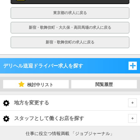
東京都の求人に戻る
新宿・歌舞伎町・大久保・高田馬場の求人に戻る
新宿・歌舞伎町の求人に戻る
デリヘル送迎ドライバー求人を探す
東京都
閲覧履歴
検討中リスト
東京都
地方を変更する
東京都 デリヘル送迎ドライバー
<
全国トップ
スタッフとして働くお店を探す
池袋・巣鴨・大塚
北海道 男性高収入
仕事に役立つ情報満載 「ジョブジャーナル」
東京都