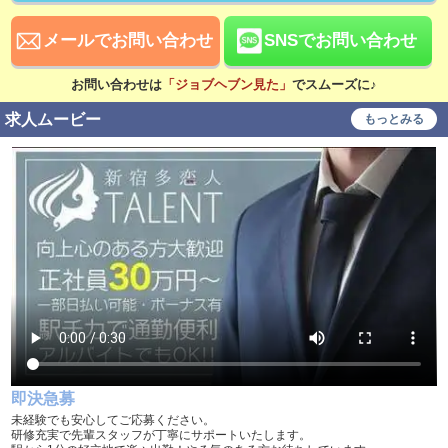
待遇
社会保険完備
交通費支給
メールでお問い合わせ
SNSでお問い合わせ
寮・社宅あり
研修あり
お問い合わせは
「ジョブヘブン見た」
でスムーズに♪
こだわり
求人ムービー
もっとみる
未経験可
経験者歓迎
シニア歓迎
女性歓迎
女性活躍中
大学生歓迎
学歴不問
履歴書不要
幹部候補
車･バイク通勤可
髪型自由
制服貸与
入社祝い金支給
WEB面接OK
在宅ワーク可
オフィス内分煙・禁煙
即決急募
送迎車持込禁煙可
即日採用合否通達可
未経験でも安心してご応募ください。
研修充実で先輩スタッフが丁寧にサポートいたします。