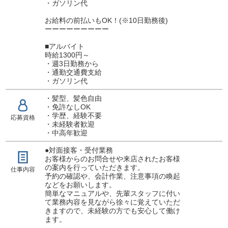
・ガソリン代
お給料の前払いもOK！(※10日勤務後)
ーーーーーーーーー
■アルバイト
時給1300円～
・週3日勤務から
・通勤交通費支給
・ガソリン代
・髪型、髪色自由
・免許なしOK
・学歴、経験不要
応募資格
・未経験者歓迎
・中高年歓迎
●対面接客・受付業務
お客様からのお問合せや来店されたお客様
の案内を行っていただきます。
仕事内容
予約の確認や、会計作業、注意事項の喚起
などをお願いします。
簡単なマニュアルや、先輩スタッフに付い
て業務内容を見ながら徐々に覚えていただ
きますので、未経験の方でも安心して働け
ます。