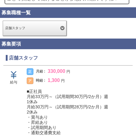
募集職種一覧
店舗スタッフ
募集要項
店舗スタッフ
330,000
月給 :
正
円
1,300
時給 :
ア
円
給与
■正社員
月給33万円～（試用期間30万円/2か月）週
1休み
月給30万円～（試用期間28万円/2か月）週
2休み
・賞与あり
・昇給あり
・試用期間あり
・通勤交通費支給