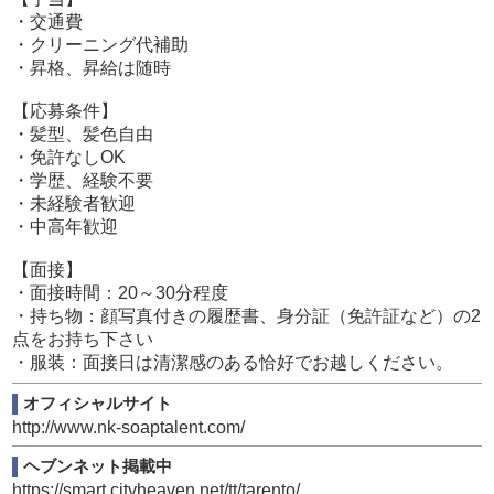
・交通費
・クリーニング代補助
・昇格、昇給は随時
【応募条件】
・髪型、髪色自由
・免許なしOK
・学歴、経験不要
・未経験者歓迎
・中高年歓迎
【面接】
・面接時間：20～30分程度
・持ち物：顔写真付きの履歴書、身分証（免許証など）の2
点をお持ち下さい
・服装：面接日は清潔感のある恰好でお越しください。
オフィシャルサイト
http://www.nk-soaptalent.com/
ヘブンネット掲載中
https://smart.cityheaven.net/tt/tarento/