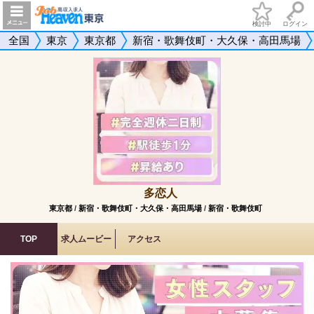
検討中
ログイン
全国
東京
東京都
新宿・歌舞伎町・大久保・高田馬場
多恋人
東京都
/
新宿・歌舞伎町・大久保・高田馬場
/
新宿・歌舞伎町
TOP
求人ムービー
アクセス