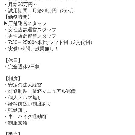
この求人を見てすこしでも興味を持っていただけたら嬉し
・月給30万円～
いです。
・試用期間：月給28万円（2か月
お電話、メール、LINEでもお気軽に応募できる方からで大
【勤務時間】
丈夫です。
▶店舗運営スタッフ
ご応募心よりお待ちしております。
・女性店舗運営スタッフ
・男性店舗運営スタッフ
・7:30～25:00の間でシフト制（2交代制）
・実働9時間、残業無し！
【休日】
・完全週休2日制
【制度】
・安定の法人経営
・研修制度、業務マニュアル完備
・個人ノルマ無し
・給料前払い制度あり
・転勤無し
・車、バイク通勤可
・制服支給
【手当】