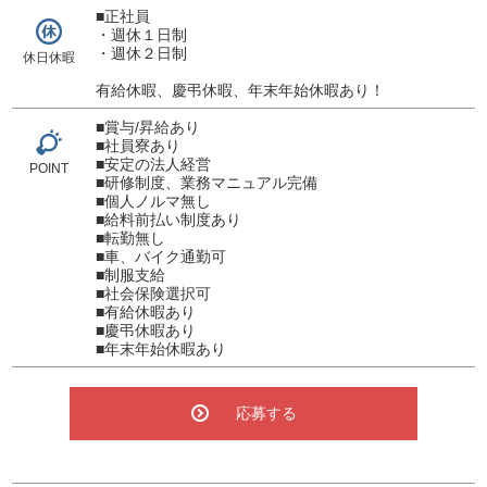
■正社員
・週休１日制
・週休２日制
休日休暇
有給休暇、慶弔休暇、年末年始休暇あり！
■賞与/昇給あり
■社員寮あり
■安定の法人経営
POINT
■研修制度、業務マニュアル完備
■個人ノルマ無し
■給料前払い制度あり
■転勤無し
■車、バイク通勤可
■制服支給
■社会保険選択可
■有給休暇あり
■慶弔休暇あり
■年末年始休暇あり
応募する