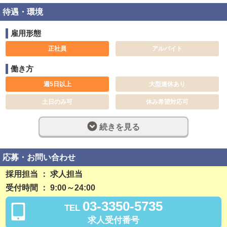
待遇・環境
雇用形態
正社員
アルバイト
働き方
週5日以上
大型連休あり
土日のみ可
休み希望対応可
長期歓迎
週休2日制
続きを見る
完全週休2日制
社員登用制度あり
残業なし
勤務開始日相談可
応募・お問い合わせ
採用担当 ： 求人担当
稼ぎ方
受付時間 ： 9:00～24:00
日払い可
昇給あり
03-3350-5735
TEL
資格手当あり
求人受付番号