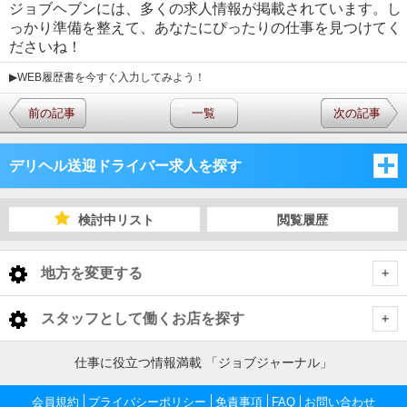
ジョブヘブンには、多くの求人情報が掲載されています。し
っかり準備を整えて、あなたにぴったりの仕事を見つけてく
ださいね！
▶WEB履歴書を今すぐ入力してみよう！
前の記事
一覧
次の記事
デリヘル送迎ドライバー求人を探す
東京都
検討中リスト
閲覧履歴
東京都
地方を変更する
東京都 デリヘル送迎ドライバー
<
全国トップ
スタッフとして働くお店を探す
池袋・巣鴨・大塚
北海道 男性高収入
仕事に役立つ情報満載 「ジョブジャーナル」
東京都
東北 男性高収入
新宿・歌舞伎町・大久保・高田馬場
池袋・巣鴨・大塚 デリヘル送迎ドライバー
会員規約
プライバシーポリシー
免責事項
FAQ
お問い合わせ
東京 男性高収入