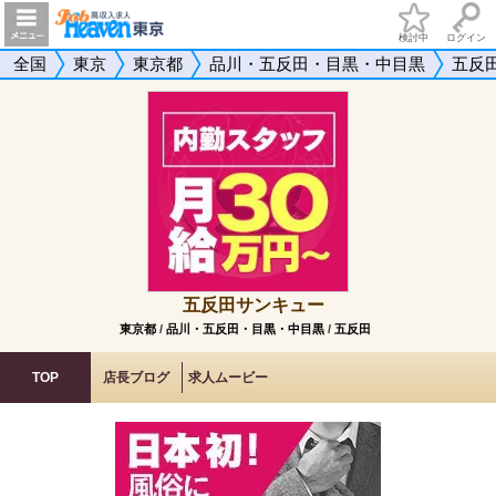
検討中
ログイン
全国
東京
東京都
品川・五反田・目黒・中目黒
五反
五反田サンキュー
東京都
/
品川・五反田・目黒・中目黒
/
五反田
TOP
店長ブログ
求人ムービー