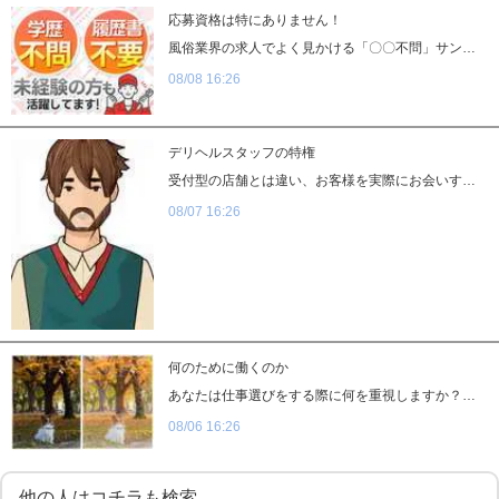
応募資格は特にありません！
道具･備品貸与
入社祝い金支給
風俗業界の求人でよく見かける「〇〇不問」サンキューグループも漏れなく不問ですもちろん何か得意なことがあるに越したことはありません人と話すのが好き↓お客様や女の子対応が適任ですコツコツ作業が得意↓データ集計やシステムの設定をお任せします特技や好きなものが思いつかない↓面接時に素直にお伝えくださいそしてその素直な気持ちを持ってお仕事に臨んでいただければ、いつの間にか特技や好きなものが見つかります
勤務地相談
WEB面接OK
08/08 16:26
在宅ワーク可
オフィス内分煙・禁煙
送迎車持込禁煙可
即日採用合否通達可
デリヘルスタッフの特権
受付型の店舗とは違い、お客様を実際にお会いすることがありませんよって、服装・髪型髪色・ネイル・髭・タトゥー等が自由です多様性が尊重される昨今敢えて申し上げるような事では無いのかもしれませんが昼職では難しい、自由なスタイルでお仕事が可能です
残業代支給
08/07 16:26
何のために働くのか
あなたは仕事選びをする際に何を重視しますか？・収入・勤務地や勤務時間・職場環境・福利厚生・スキルアップ個人によって異なるかと思いますが、これらのバランスが良いと働きやすい環境と言えるでしょう当グループは、圧倒的な働きやすさが自慢です店舗運営スタッフは基本的にどの業務も覚えていただきますが専門性の高い業務に関しては、率先して挙手した方にお任せしております#知識は無いけどバナーを作ってみたい#イベントを企画したい#キャストさんのマネジメントをメインにやりたいこういった意欲をお持ちの方は遠慮なく仰ってください
08/06 16:26
他の人はコチラも検索