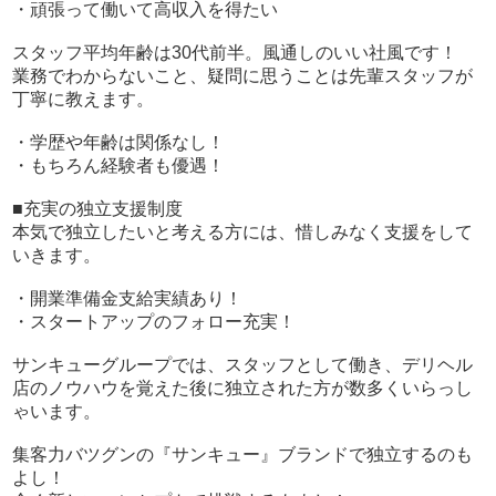
・頑張って働いて高収入を得たい
18:00-20:00 遅番への引継ぎ
業務終了
スタッフ平均年齢は30代前半。風通しのいい社風です！
業務でわからないこと、疑問に思うことは先輩スタッフが
※随時業務 HPや広告媒体の更新・お客様対応・キャスト
丁寧に教えます。
対応など
・学歴や年齢は関係なし！
・もちろん経験者も優遇！
■充実の独立支援制度
本気で独立したいと考える方には、惜しみなく支援をして
いきます。
・開業準備金支給実績あり！
・スタートアップのフォロー充実！
サンキューグループでは、スタッフとして働き、デリヘル
店のノウハウを覚えた後に独立された方が数多くいらっし
ゃいます。
集客力バツグンの『サンキュー』ブランドで独立するのも
よし！