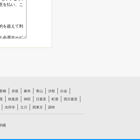
新橋
赤坂
麻布
青山
汐留
白金
黒
秋葉原
神田
日暮里
町屋
西日暮里
吉祥寺
立川
西東京
調布
沖縄