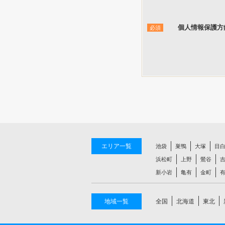
個人情報保護方
必須
エリア一覧
池袋
巣鴨
大塚
目
浜松町
上野
鶯谷
新小岩
亀有
金町
地域一覧
全国
北海道
東北