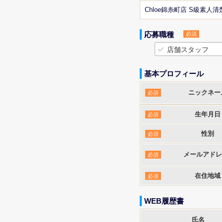
Chloe錦糸町店 S級素人
応募職種
必須
店舗スタッフ
基本プロフィール
ニックネー
必須
生年月日
必須
性別
必須
メールアドレ
必須
在住地域
必須
WEB履歴書
氏名