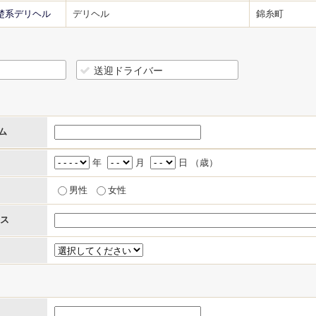
清楚系デリヘル
デリヘル
錦糸町
送迎ドライバー
ム
年
月
日 （
歳）
男性
女性
ス