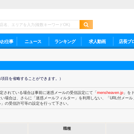
のお仕事
ニュース
ランキング
求人動画
店長ブ
力項目を省略することができます。）
定されている場合は事前に迷惑メールの受信設定にて「
mensheaven.jp
」を
ない場合は、さらに「迷惑メールフィルター」を利用しない、「URL付メール」
ル」の受信許可等の設定を行って下さい。
職種