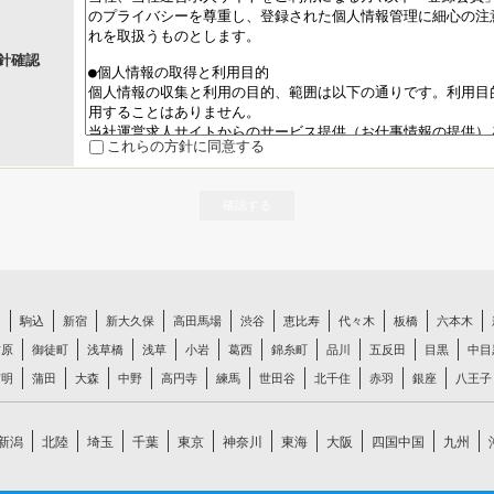
針確認
これらの方針に同意する
確認する
白
駒込
新宿
新大久保
高田馬場
渋谷
恵比寿
代々木
板橋
六本木
吉原
御徒町
浅草橋
浅草
小岩
葛西
錦糸町
品川
五反田
目黒
中目
有明
蒲田
大森
中野
高円寺
練馬
世田谷
北千住
赤羽
銀座
八王子
新潟
北陸
埼玉
千葉
東京
神奈川
東海
大阪
四国中国
九州