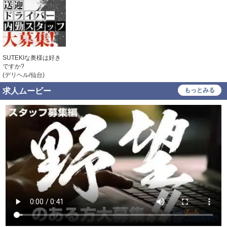
寮・社宅あり
研修あり
託児所紹介可
こだわり
SUTEKIな奥様は好き
ですか?
未経験可
経験者歓迎
(デリヘル/仙台)
中･高齢者歓迎
シニア歓迎
求人ムービー
もっとみる
女性活躍中
大学生歓迎
主婦・主夫歓迎
即日勤務可
掛け持ち可
学歴不問
履歴書不要
幹部候補
車･バイク通勤可
髪型自由
服装自由
タトゥー可
制服貸与
道具･備品貸与