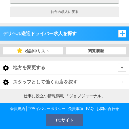
仙台の求人に戻る
デリヘル送迎ドライバー求人を探す
宮城県
閲覧履歴
検討中リスト
福島県
宮城県
地方を変更する
岩手県
福島県
宮城県 デリヘル送迎ドライバー
<
全国トップ
スタッフとして働くお店を探す
秋田県
岩手県
仙台市
福島県 デリヘル送迎ドライバー
北海道 男性高収入
仕事に役立つ情報満載 「ジョブジャーナル」
北海道
東北 男性高収入
山形県
秋田県
中通り
岩手県 デリヘル送迎ドライバー
大崎・古川・佐沼
仙台市 デリヘル送迎ドライバー
会員規約
北海道 男性高収入
プライバシーポリシー
免責事項
FAQ
お問い合わせ
宮城県
南関東 男性高収入
すすきの 男性高収入
山形県
PCサイト
盛岡市
秋田県 デリヘル送迎ドライバー
浜通り
松島・塩釜・石巻
中通り デリヘル送迎ドライバー
仙台 デリヘル送迎ドライバー
大崎・古川・佐沼 デリヘル送迎ドライバー
仙台 男性高収入
甲信越 男性高収入
福島県