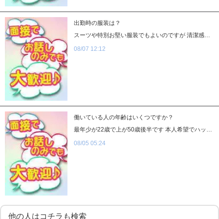
出勤時の服装は？
スーツや特別お堅い服装でもよいのですが 清潔感、だらしなく見えないこの二点が重要です。 冬であればセーターにジーパンのようなカジュアル 秋であればＴシャツにジャケットを羽織る 夏であればＴシャツにジーパンのようなさわやかな服装 逆にジャージにサンダルのようなラフすぎる格好はNGです。 見た目は人を表すとはよくいったものです。
08/07 12:12
働いている人の年齢はいくつですか？
最年少が22歳で上が50歳後半です 本人希望でハッキリ年齢言いたくないらしいので 50歳後半ですがとても元気で素晴らしいおじさまです笑 いつもありがとうございます！
08/05 05:24
他の人はコチラも検索