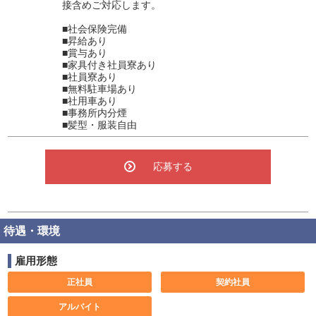
接含めご対応します。
■社会保険完備
■昇給あり
■賞与あり
■家具付き社員寮あり
■社員寮あり
■無料駐車場あり
■社用車あり
■事務所内分煙
■髪型・服装自由
応募する
待遇・環境
雇用形態
正社員
契約社員
アルバイト