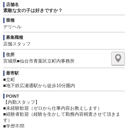
■自分の車を使用することはありません。全て社用車で送
店舗名
迎となります。
素敵な女の子は好きですか？
■朝9時から翌6時までの間、勤務時間を自由に選ぶことが
でき週間希望シフトでスケジュールを組むことができま
業種
す。（掛け持ち可能）
デリヘル
■日払い、週払い可能。
募集職種
店舗スタッフ
【内勤スタッフ】
電話受付やキャストさんの出勤管理、配車、PC作業、を中
住所
心に業務を行なってもらいます。
宮城県■仙台市青葉区立町内事務所
■送迎から希望転職される方多数。
■経験者、未経験問いません。
最寄駅
■週休1日（忌引休み、自分の好きな休みをシフト状況によ
■立町
って取ることができます）
■地下鉄広瀬通駅から徒歩10分圏内
■固定給23万からスタート。基本給25万。能力、働き方、
POINT
含め昇給あり。
【内勤スタッフ】
お話だけでも結構です。お気軽にお問合せください！！
■未経験歓迎（ゼロから仕事内容お教えします）
■経験者歓迎（経験を生かして勤務内容精査させて頂きま
※暴力団関係者及びそれに準ずる方のご応募は、固くお断
す）
りさせていただいております※
■学歴不問