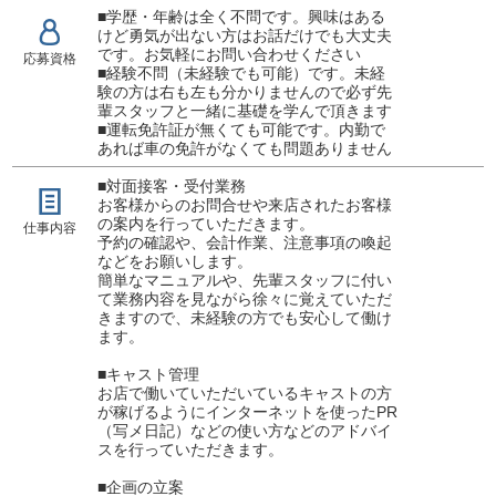
■学歴・年齢は全く不問です。興味はある
けど勇気が出ない方はお話だけでも大丈夫
です。お気軽にお問い合わせください
応募資格
■経験不問（未経験でも可能）です。未経
験の方は右も左も分かりませんので必ず先
輩スタッフと一緒に基礎を学んで頂きます
■運転免許証が無くても可能です。内勤で
あれば車の免許がなくても問題ありません
■対面接客・受付業務
お客様からのお問合せや来店されたお客様
の案内を行っていただきます。
仕事内容
予約の確認や、会計作業、注意事項の喚起
などをお願いします。
簡単なマニュアルや、先輩スタッフに付い
て業務内容を見ながら徐々に覚えていただ
きますので、未経験の方でも安心して働け
ます。
■キャスト管理
お店で働いていただいているキャストの方
が稼げるようにインターネットを使ったPR
（写メ日記）などの使い方などのアドバイ
スを行っていただきます。
■企画の立案