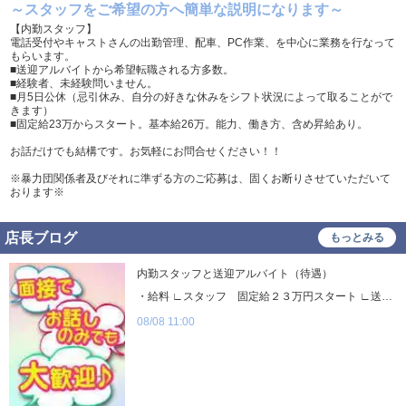
入社祝い金支給
勤務地相談
～スタッフをご希望の方へ簡単な説明になります～
【内勤スタッフ】
WEB面接OK
在宅ワーク可
電話受付やキャストさんの出勤管理、配車、PC作業、を中心に業務を行なって
もらいます。
オフィス内分煙・禁煙
送迎車持込禁煙可
■送迎アルバイトから希望転職される方多数。
■経験者、未経験問いません。
即日採用合否通達可
残業代支給
■月5日公休（忌引休み、自分の好きな休みをシフト状況によって取ることがで
きます）
■固定給23万からスタート。基本給26万。能力、働き方、含め昇給あり。
お話だけでも結構です。お気軽にお問合せください！！
※暴力団関係者及びそれに準ずる方のご応募は、固くお断りさせていただいて
おります※
店長ブログ
もっとみる
内勤スタッフと送迎アルバイト（待遇）
・給料 ∟スタッフ 固定給２３万円スタート ∟送迎 時給 ・シフト ∟スタッフ 週休１日（別月２休） ∟送迎 週間希望シフト
08/08 11:00