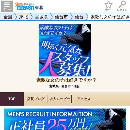
検討中
ログイン
全国
東北
宮城県
仙台市
仙台
素敵な女の子は好き
素敵な女の子は好きですか？
宮城県
/
仙台市
/
仙台
TOP
店長ブログ
求人ムービー
アクセス