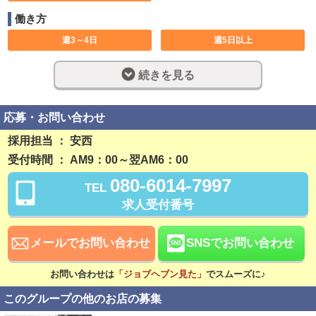
働き方
週3～4日
週5日以上
大型連休あり
土日のみ可
続きを見る
休み希望対応可
長期歓迎
週休2日制
完全週休2日制
応募・お問い合わせ
深夜勤務
社員登用制度あり
採用担当 ： 安西
受付時間 ： AM9：00～翌AM6：00
残業なし
勤務開始日相談可
080-6014-7997
TEL
稼ぎ方
求人受付番号
前払い可
日払い可
週払い可
賞与あり
メールでお問い合わせ
SNSでお問い合わせ
昇給あり
資格手当あり
お問い合わせは
「ジョブヘブン見た」
でスムーズに♪
待遇
このグループの他のお店の募集
社会保険完備
交通費支給