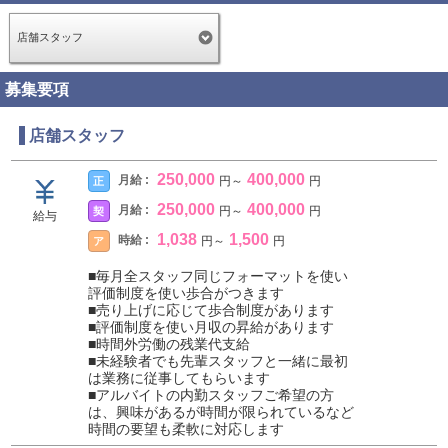
店舗スタッフ
募集要項
店舗スタッフ
250,000
400,000
月給 :
正
円
～
円
250,000
400,000
月給 :
契
円
～
円
給与
1,038
1,500
時給 :
ア
円
～
円
■毎月全スタッフ同じフォーマットを使い
評価制度を使い歩合がつきます
■売り上げに応じて歩合制度があります
■評価制度を使い月収の昇給があります
■時間外労働の残業代支給
■未経験者でも先輩スタッフと一緒に最初
は業務に従事してもらいます
■アルバイトの内勤スタッフご希望の方
は、興味があるが時間が限られているなど
時間の要望も柔軟に対応します