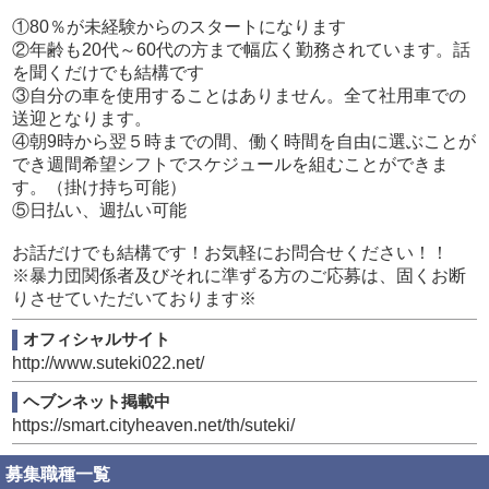
①80％が未経験からのスタートになります
②年齢も20代～60代の方まで幅広く勤務されています。話
を聞くだけでも結構です
③自分の車を使用することはありません。全て社用車での
送迎となります。
④朝9時から翌５時までの間、働く時間を自由に選ぶことが
でき週間希望シフトでスケジュールを組むことができま
す。（掛け持ち可能）
⑤日払い、週払い可能
お話だけでも結構です！お気軽にお問合せください！！
※暴力団関係者及びそれに準ずる方のご応募は、固くお断
りさせていただいております※
オフィシャルサイト
http://www.suteki022.net/
ヘブンネット掲載中
https://smart.cityheaven.net/th/suteki/
募集職種一覧