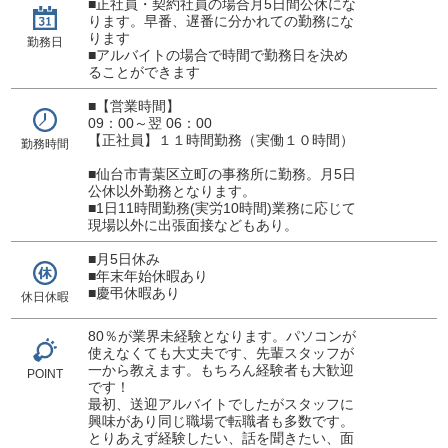
■正社員・契約社員の場合月5日間公休にな
ります。早番、遅番に分かれての勤務にな
ります
勤務日
■アルバイトの場合で時間で勤務日を決め
ることができます
■【営業時間】
09：00～翌 06：00
【正社員】１１時間勤務（実働１０時間）
勤務時間
■仙台市青葉区立町の事務所に勤務。月5日
公休以外勤務となります。
■1日11時間勤務(実労10時間)業務に応じて
現場以外に出張面接などもあり。
■月5日休み
■年末年始休暇あり
■慶弔休暇あり
休日休暇
80％が業界未経験となります。パソコンが
使えなくても大丈夫です、先輩スタッフが
一から教えます。もちろん経験者も大歓迎
POINT
です！
最初、送迎アルバイトでしたがスタッフに
興味があり同じ職場で転職者も多数です。
とりあえず経験したい、話を聞きたい、面