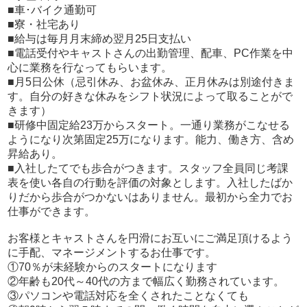
■車･バイク通勤可
■寮・社宅あり
■給与は毎月月末締め翌月25日支払い
■電話受付やキャストさんの出勤管理、配車、PC作業を中
心に業務を行なってもらいます。
■月5日公休（忌引休み、お盆休み、正月休みは別途付きま
す。自分の好きな休みをシフト状況によって取ることがで
きます）
■研修中固定給23万からスタート。一通り業務がこなせる
ようになり次第固定25万になります。能力、働き方、含め
昇給あり。
■入社したてでも歩合がつきます。スタッフ全員同じ考課
表を使い各自の行動を評価の対象とします。入社したばか
りだから歩合がつかないはありません。最初から全力でお
仕事ができます。
お客様とキャストさんを円滑にお互いにご満足頂けるよう
に手配、マネージメントするお仕事です。
①70％が未経験からのスタートになります
②年齢も20代～40代の方まで幅広く勤務されています。
③パソコンや電話対応を全くされたことなくても