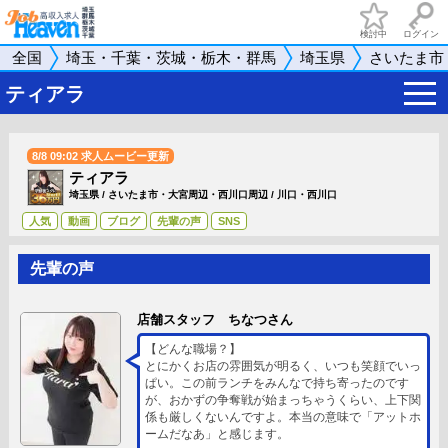
検討中
ログイン
全国
埼玉・千葉・茨城・栃木・群馬
埼玉県
さいたま市
t
ティアラ
o
g
g
l
8/8 09:02 求人ムービー更新
e
ティアラ
n
a
埼玉県
/
さいたま市・大宮周辺・西川口周辺
/
川口・西川口
v
人気
動画
ブログ
先輩の声
SNS
i
g
a
先輩の声
t
i
o
n
店舗スタッフ ちなつさん
【どんな職場？】
とにかくお店の雰囲気が明るく、いつも笑顔でいっ
ぱい。この前ランチをみんなで持ち寄ったのです
が、おかずの争奪戦が始まっちゃうくらい、上下関
係も厳しくないんですよ。本当の意味で「アットホ
ームだなあ」と感じます。