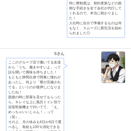
特に寮制度は、契約更新などの面
倒な手続きを全て会社が代行して
くれるので、本当に助かりまし
た！
入社時に自分で準備するものは何
もなく、スムーズに新生活を始め
られました◎
Sさん
ここのグループ店で働いてる友達
から「うち、働きやすいよ」って
話を聞いて興味を持ちました！
もともと静岡出身で関東に憧れが
あったし、何より「寮が完備され
てる」というのが後押しになりま
したね！
面接の時に部屋を見せてもらった
ら、キレイな上に風呂トイレ別で
浴室乾燥機まで付いてて、「え、
めっちゃいいじゃん！」って
（笑）。
その上、月の休みも6日か8日で選
べるし、有給も100％消化できる