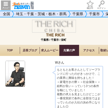
検討中
ログイン
全国
埼玉・千葉・茨城・栃木・群馬
千葉県
千葉市
THE RICH
千葉県
/
千葉市
/
栄町
TOP
店長ブログ
求人ムービー
先輩の声
アクセス
取材
Wさん
もともとお客さんとしてソープラ
ンドに行ったのがきっかけで、こ
の業界に興味を持ちました！
＜家電付きの寮＞＜社会保険＞＜
給料が良い＞っていう3つの条件
を軸にしていました！
複数の求人を見ましたけどここが
一番現実的で条件に全部当てはま
っていたのが入社の決め手になり
ました◎