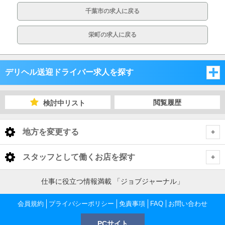
千葉市の求人に戻る
栄町の求人に戻る
デリヘル送迎ドライバー求人を探す
埼玉県
閲覧履歴
検討中リスト
千葉県
埼玉県
地方を変更する
茨城県
千葉県
埼玉県 デリヘル送迎ドライバー
<
全国トップ
スタッフとして働くお店を探す
栃木県
茨城県
さいたま市・中央地域
千葉県 デリヘル送迎ドライバー
北海道 男性高収入
仕事に役立つ情報満載 「ジョブジャーナル」
東京都
東北 男性高収入
群馬県
栃木県
千葉市
茨城県 デリヘル送迎ドライバー
越谷・東部地域
さいたま市・中央地域 デリヘル送迎ドライバー
会員規約
東京 男性高収入
プライバシーポリシー
免責事項
FAQ
お問い合わせ
神奈川県
南関東 男性高収入
池袋 男性高収入
群馬県
PCサイト
土浦・取手・つくば・石岡
栃木県 デリヘル送迎ドライバー
船橋・市川・浦安