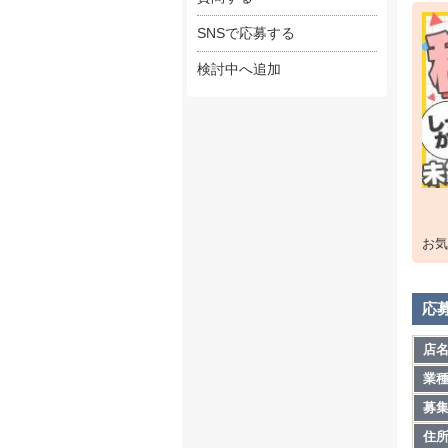
SNSで応募する
※デ
1ヶ
検討中へ追加
開業
・未
・経
・車
・電
お気
・P
たっ
応
上記
店
貴方
業
募
まずは
住