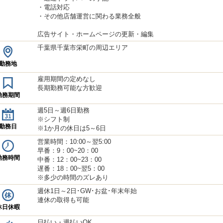
・電話対応
・その他店舗運営に関わる業務全般
広告サイト・ホームページの更新・編集
千葉県千葉市栄町の周辺エリア
勤務地
雇用期間の定めなし
長期勤務可能な方歓迎
勤務期間
週5日～週6日勤務
※シフト制
勤務日
※1か月の休日は5～6日
営業時間：10:00～翌5:00
早番：9：00~20：00
勤務時間
中番：12：00~23：00
遅番：18：00~翌5：00
※多少の時間のズレあり
週休1日～2日･GW･お盆･年末年始
連休の取得も可能
休日休暇
日払い・週払いOK