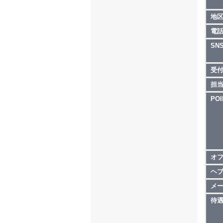
地
LINE 
電
電話 0
SN
受
担
POI
オ
ヘ
メ
待