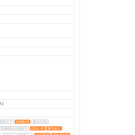
ス)
望対応可
長期歓迎
週休2日制
勤務開始日相談可
日払い可
賞与あり