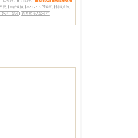
・社宅あり
研修あり
未経験可
経験者歓迎
不要
幹部候補
車･バイク通勤可
制服貸与
内分煙・禁煙
送迎車持込禁煙可