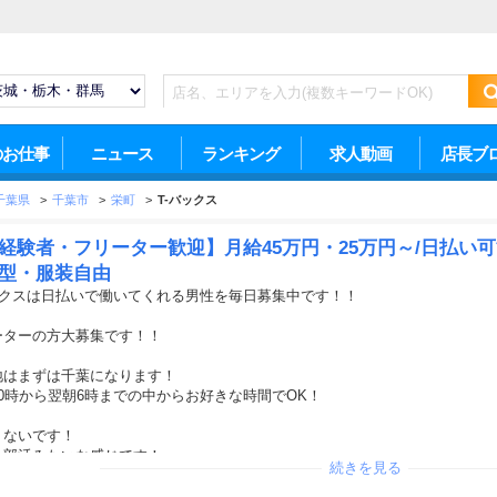
のお仕事
ニュース
ランキング
求人動画
店長ブ
千葉県
>
千葉市
>
栄町
>
T-バックス
経験者・フリーター歓迎】月給45万円・25万円～/日払い可
髪型・服装自由
ックスは日払いで働いてくれる男性を毎日募集中です！！
ーターの方大募集です！！
地はまずは千葉になります！
10時から翌朝6時までの中からお好きな時間でOK！
くないです！
い部活みたいな感じです！
続きを見る
く普通以上に稼ぎませんか？
免許があればどなたでも募集中です！