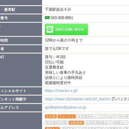
千葉駅徒歩５分
区・最寄駅
ID tbacks4
043-309-9861
話番号
43-309-9861
S
12時から夜の５時まで
付時間
誰でもOKです
当者
賞与：年2回
NT
日払い可能
交通費支給
美味しい食事の手当あり
頑張りにより随時昇給
面接随時受付中
https://t-backs-s.jp/
フィシャルサイト
https://www.cityheaven.net/cb/t_backs/
(T-バック
ブンネット掲載中
goldharlem@yahoo.co.jp
ールアドレス
遇
正社員
アルバイト
大型連休あり
土日のみ可
休み希
完全週休2日制
深夜勤務
社員登用制度あり
残業なし