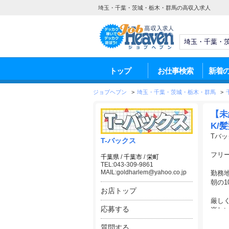
埼玉・千葉・茨城・栃木・群馬の高収入求人
トップ
お仕事検索
新着
ジョブヘブン
>
埼玉・千葉・茨城・栃木・群馬
>
【未
K/
Tバ
T-バックス
フリ
千葉県
/
千葉市
/
栄町
TEL:043-309-9861
MAIL:goldharlem@yahoo.co.jp
勤務
朝の
お店トップ
厳し
応募する
楽し
楽し
質問する
運転