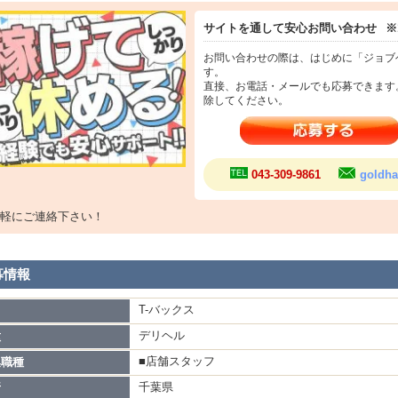
サイトを通して安心お問い合わせ
※
リヘル開業したい方も大募集です！
月で開業してあなたもデリヘル社長ですよ♪
お問い合わせの際は、はじめに「ジョブ
す。
資金も心配なし！
直接、お電話・メールでも応募できます
除してください。
経験の方大歓迎！
験者も大歓迎！
の運転をするだけ！
043-309-9861
goldha
話を受けるだけ！
軽にご連絡下さい！
Cはマウスを動かすだけ！
たそれだけです！
募情報
の作業が出来るだけで…
T-バックス
名
もあっという間に幹部です！！！
デリヘル
種
■店舗スタッフ
集職種
お電話かLINEください！
千葉県
所