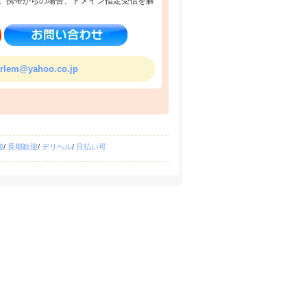
。携帯からの場合、ドメイン指定受信を解
rlem@yahoo.co.jp
迎
/
長期歓迎
/
デリヘル
/
日払い可