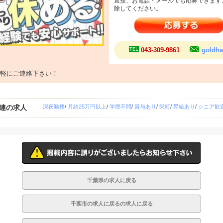
直接、お電話・メールでも応募できます
除してください。
043-309-9861
goldha
軽にご連絡下さい！
連の求人
深夜勤務
/
月給25万円以上
/
学歴不問
/
賞与あり
/
栄町
/
昇給あり
/
シニア歓
千葉県の求人に戻る
千葉市の求人に戻るの求人に戻る