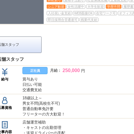
昇給あり
資格手当あり
社会保険完備
交通費支給
寮
シニア歓迎
女性活躍中
大学生歓迎
学歴不問
履歴書
入社祝い金支給
WEB面接OK
在宅ワーク可
オフィス
即日採用合否通達可
残業代支給
店舗スタッフ
店舗スタッフ
250,000
月給 :
円
正社員
賞与あり
給与
日払い可能
交通費支給
18歳以上～
男女不問(高校生不可)
応募資格
普通自動車免許要
フリーターの方大歓迎！
店舗運営補助
・キャストの出勤管理
仕事内容
・送迎ドライバーの手配