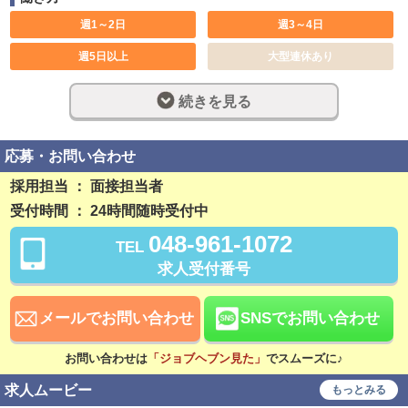
週1～2日
週3～4日
週5日以上
大型連休あり
土日のみ可
休み希望対応可
続きを見る
長期歓迎
週休2日制
完全週休2日制
社員登用制度あり
応募・お問い合わせ
残業なし
勤務開始日相談可
採用担当 ： 面接担当者
受付時間 ： 24時間随時受付中
稼ぎ方
048-961-1072
TEL
日払い可
賞与あり
求人受付番号
昇給あり
資格手当あり
待遇
メールでお問い合わせ
SNSでお問い合わせ
社会保険完備
交通費支給
お問い合わせは
「ジョブヘブン見た」
でスムーズに♪
寮・社宅あり
研修あり
求人ムービー
もっとみる