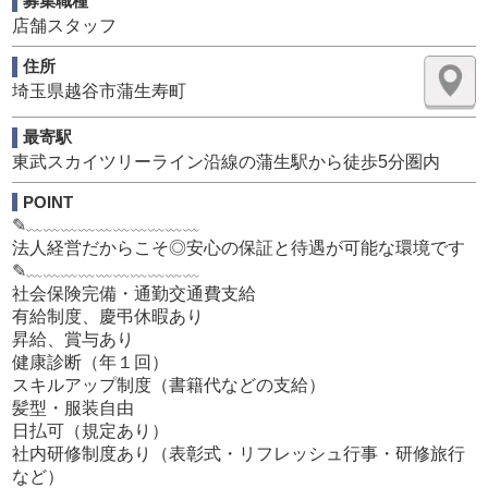
募集職種
■ 女性キャストの採用・売り出し
店舗スタッフ
一人ひとりの魅力を引き出し、「どうすれば稼がせられて
住所
あげられるか」「指名が増えるか」を一緒に考え、サポー
トします。
埼玉県越谷市蒲生寿町
■ WEB運営・マーケティング
最寄駅
・各種WEBサイトの更新・管理
東武スカイツリーライン沿線の蒲生駅から徒歩5分圏内
・アクセス数・反響データの分析
・競合調査、市場分析
POINT
・キャンペーンや施策の企画
✎﹏﹏﹏﹏﹏﹏﹏﹏﹏﹏
・広告代理店との打ち合わせ
法人経営だからこそ◎安心の保証と待遇が可能な環境です
✎﹏﹏﹏﹏﹏﹏﹏﹏﹏﹏
■ 数値管理・マネジメント業務
社会保険完備・通勤交通費支給
・売上管理・目標設定
有給制度、慶弔休暇あり
・スタッフ育成、採用
昇給、賞与あり
・業務改善・ツールや仕組みづくり
健康診断（年１回）
・複数店舗の管理・統括
スキルアップ制度（書籍代などの支給）
髪型・服装自由
《幹部候補はさらに…》
日払可（規定あり）
・グループ外の関連業者とのコミュニケーション
社内研修制度あり（表彰式・リフレッシュ行事・研修旅行
・グループ全体の利益を戦略
など）