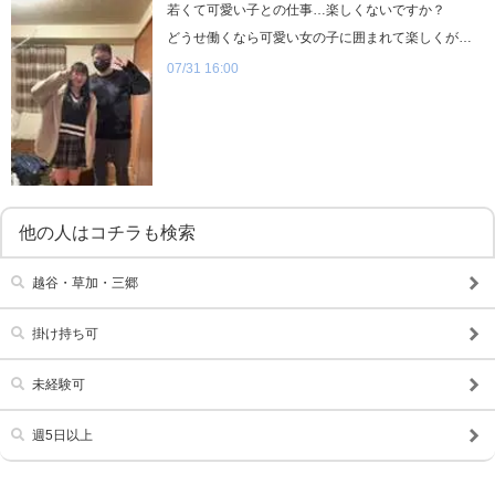
若くて可愛い子との仕事…楽しくないですか？
どうせ働くなら可愛い女の子に囲まれて楽しくが良くないですか？駐車場完備してるので車通勤も◎、駅から徒歩3分なので電車通勤も◎♫歩合給もありやればやった分稼げます♫新店舗オープン予定、既存系列店も人手不足のため即店長昇格も♫経験者、未経験問わず大募集です(・´з`・)面接だけでも大丈夫です!!お気軽にご連絡願います（＾ω＾）電話：048-961-1072オフィシャルサイト：http://kimi-sap.com/
07/31 16:00
他の人はコチラも検索
越谷・草加・三郷
掛け持ち可
未経験可
週5日以上