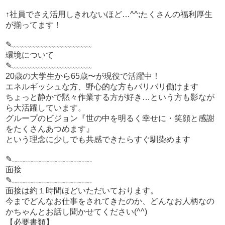
★店舗運営業務（インセンティブあり）があります。
★裁量の権限がぐっと増え、責任とやりがいが一気にでて
↑社員でさえ活用しきれないほど…^^;たくさんの福利厚生
きます。
が揃ってます！
★収入はもちろんこの業務に比例！
✎﹏﹏﹏﹏﹏﹏﹏﹏﹏﹏
まずは店舗スタッフから入り、仕事内容の全体像を掴みま
環境について
す。
✎﹏﹏﹏﹏﹏﹏﹏﹏﹏﹏
先輩と一緒に動きながら業務に触れ、店舗を代表するスタ
20歳の大学生から65歳〜が現役で活躍中！
ッフを目指します。
エネルギッシュな方、野心的な方もバリバリ働けます
ちょっと静かで黙々作業する方が好き…という方も影なが
ら大活躍しています。
グループのビジョン『世の中を明るく幸せに・笑顔と感謝
をたくさんあつめます』
という理念に少しでも共感できたらすぐ馴染めます
✎﹏﹏﹏﹏﹏﹏﹏﹏﹏﹏
面接
✎﹏﹏﹏﹏﹏﹏﹏﹏﹏﹏
面接は約１時間ほどいただいております。
今までどんなお仕事をされてきたのか、どんなお人柄なの
かちゃんとお話し聞かせてください(^^)
【必要書類】