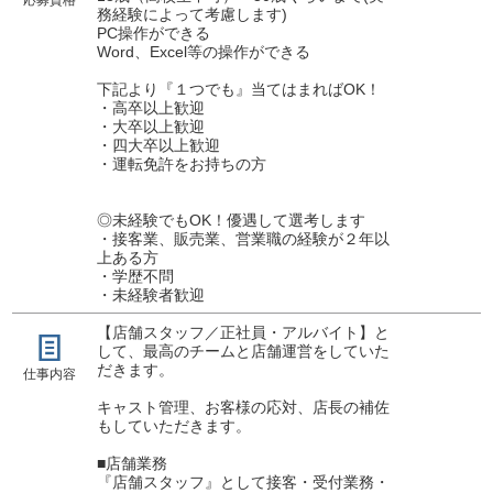
応募資格
務経験によって考慮します)
PC操作ができる
Word、Excel等の操作ができる
下記より『１つでも』当てはまればOK！
・高卒以上歓迎
・大卒以上歓迎
・四大卒以上歓迎
・運転免許をお持ちの方
◎未経験でもOK！優遇して選考します
・接客業、販売業、営業職の経験が２年以
上ある方
・学歴不問
・未経験者歓迎
【店舗スタッフ／正社員・アルバイト】と
して、最高のチームと店舗運営をしていた
だきます。
仕事内容
キャスト管理、お客様の応対、店長の補佐
もしていただきます。
■店舗業務
『店舗スタッフ』として接客・受付業務・