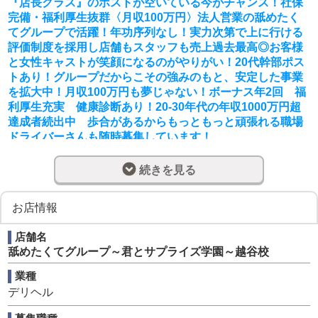
『店長クラス』のポストが空いている今がチャンス！社保
完備・福利厚生抜群〈月収100万円〉法人営業の舐めたく
てグループで活躍！年功序列なし！実力次第で上に行ける
評価制度を採用し店舗もスタッフも売上過去最高◎お客様
と女性キャストが笑顔になるのがやりがい！20代幹部ポス
トあり！グループだからこその強みのもと、安定した事業
を拡大中！月収100万円も夢じゃない！ボーナス年2回 福
利厚生充実 健康診断あり！20-30年代の年収1000万円超
達成者続出中 歩合があるからもっともっと頑張れる職場
ドライバーさんも随時募集しています！
無店舗型風俗店（デリバリーヘルス）の運営を通じて、サ
続きを見る
ービスと組織を成長させていく「店舗経営」をお任せしま
す。
お店情報
■ 店舗運営・オペレーション管理
・予約状況・出勤状況の管理
店舗名
・お客様の電話応対
舐めたくてグループ～君とサプライズ学園～越谷校
・スタッフ、ドライバー、との情報連携
・外部業者とのやり取り
業種
現場の司令塔として、サービスの質と売上の両方を支えま
デリヘル
す。