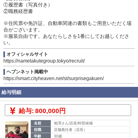
①履歴書（写真付き）
②職務経歴書
※住民票や免許証、自動車関連の書類もご用意いただく場
合がございます。
※服装自由です。あなたらしさを1番にしてお越しくださ
い。
オフィシャルサイト
https://nametakutegroup.tokyo/recruit/
ヘブンネット掲載中
https://smart.cityheaven.net/st/surprisegakuen/
給与明細
給与:
800,000円
名前
相澤さん/店長/幹部候補
役職
店舗責任者（店長）
年齢
30歳