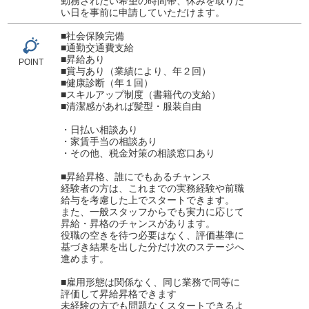
勤務されたい希望の時間帯、休みを取りた
い日を事前に申請していただけます。
■社会保険完備
■通勤交通費支給
■昇給あり
POINT
■賞与あり（業績により、年２回）
■健康診断（年１回）
■スキルアップ制度（書籍代の支給）
■清潔感があれば髪型・服装自由
・日払い相談あり
・家賃手当の相談あり
・その他、税金対策の相談窓口あり
■昇給昇格、誰にでもあるチャンス
経験者の方は、これまでの実務経験や前職
給与を考慮した上でスタートできます。
また、一般スタッフからでも実力に応じて
昇給・昇格のチャンスがあります。
役職の空きを待つ必要はなく、評価基準に
基づき結果を出した分だけ次のステージへ
進めます。
■雇用形態は関係なく、同じ業務で同等に
評価して昇給昇格できます
未経験の方でも問題なくスタートできるよ