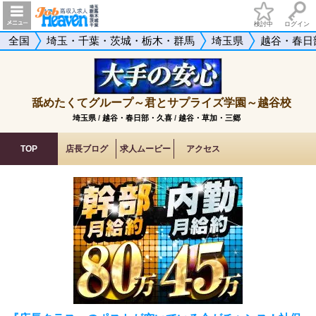
検討中
ログイン
全国
埼玉・千葉・茨城・栃木・群馬
埼玉県
越谷・春日
舐めたくてグループ～君とサプライズ学園～越谷校
埼玉県
/
越谷・春日部・久喜
/
越谷・草加・三郷
TOP
店長ブログ
求人ムービー
アクセス