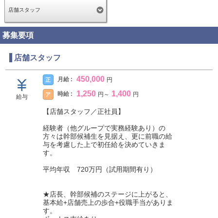
店舗スタッフ
募集要項
店舗スタッフ
450,000
月給 :
正
円
1,250
1,400
時給 :
ア
円
～
円
給与
【店舗スタッフ／正社員】
経験者（他グループで実務経験あり）の
方々は幹部候補生を見据え、更に前職の給
与を考慮した上で初任給を決めていきま
す。
平均年収 720万円（試用期間有り）
★店長、幹部候補のステージに上がると、
基本給+店舗売上の歩合+役職手当がありま
す。