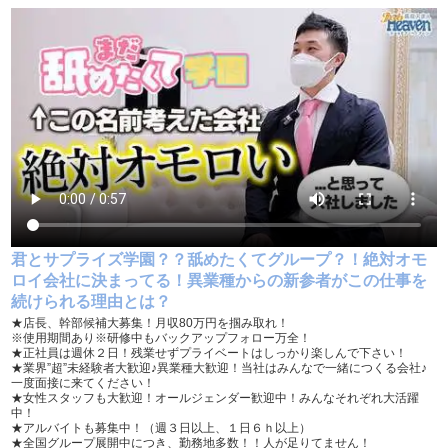
こだわり
未経験可
経験者歓迎
中･高齢者歓迎
シニア歓迎
女性活躍中
大学生歓迎
掛け持ち可
学歴不問
履歴書不要
幹部候補
車･バイク通勤可
制服貸与
入社祝い金支給
勤務地相談
君とサプライズ学園？？舐めたくてグループ？！絶対オモ
WEB面接OK
在宅ワーク可
ロイ会社に決まってる！異業種からの新参者がこの仕事を
続けられる理由とは？
オフィス内分煙・禁煙
送迎車持込禁煙可
★店長、幹部候補大募集！月収80万円を掴み取れ！
※使用期間あり※研修中もバックアップフォロー万全！
即日採用合否通達可
残業代支給
★正社員は週休２日！残業せずプライベートはしっかり楽しんで下さい！
★業界”超”未経験者大歓迎♪異業種大歓迎！当社はみんなで一緒につくる会社♪
一度面接に来てください！
★女性スタッフも大歓迎！オールジェンダー歓迎中！みんなそれぞれ大活躍
中！
★アルバイトも募集中！（週３日以上、１日６ｈ以上）
★全国グループ展開中につき、勤務地多数！！人が足りてません！