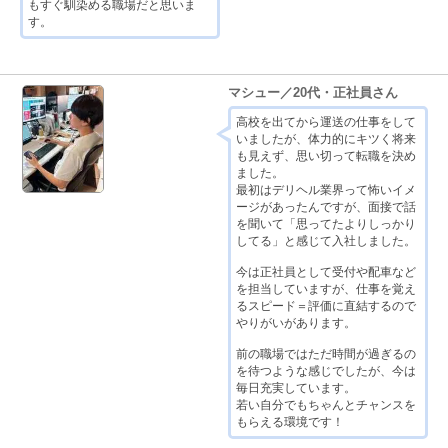
もすぐ馴染める職場だと思いま
す。
マシュー／20代・正社員さん
高校を出てから運送の仕事をして
いましたが、体力的にキツく将来
も見えず、思い切って転職を決め
ました。
最初はデリヘル業界って怖いイメ
ージがあったんですが、面接で話
を聞いて「思ってたよりしっかり
してる」と感じて入社しました。
今は正社員として受付や配車など
を担当していますが、仕事を覚え
るスピード＝評価に直結するので
やりがいがあります。
前の職場ではただ時間が過ぎるの
を待つような感じでしたが、今は
毎日充実しています。
若い自分でもちゃんとチャンスを
もらえる環境です！