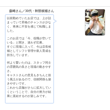
森崎さん／30代・幹部候補さん
以前勤めていたお店では、上が詰
まっていて昇格のチャンスが少な
く、将来に不安を感じて転職しま
した。
このお店では「今、役職が空いて
いる」と聞き、迷わず応募。
すぐに現場に入って、今は店長候
補としてシフト管理や新人育成を
担当しています。
何より驚いたのは、スタッフ同士
の雰囲気の良さと現場の動きやす
さ。
キャストさんの意見もきちんと拾
う風土があるので、信頼関係も築
きやすいです。
これから店舗がさらに拡大してい
くということで、自分の努力が結
果に直結するのが楽しみです。