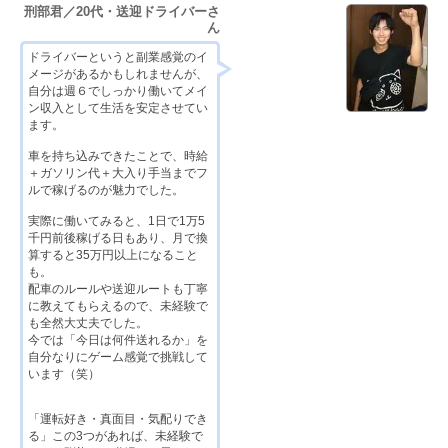
刑部君／20代・送迎ドライバーさ
ん
ドライバーというと副業感覚のイ
メージがあるかもしれませんが、
自分は週６でしっかり働いてメイ
ン収入として生活を安定させてい
ます。
車を持ち込みできたことで、時給
＋ガソリン代＋大入り手当までフ
ルで稼げるのが魅力でした。
実際に働いてみると、1日で1万5
千円前後稼げる日もあり、月で換
算すると35万円以上になること
も。
配車のルールや送迎ルートも丁寧
に教えてもらえるので、未経験で
も全然大丈夫でした。
今では「今日は何件送れるか」を
自分なりにゲーム感覚で挑戦して
います（笑）
「運転好き・真面目・気配りでき
る」この3つがあれば、未経験で