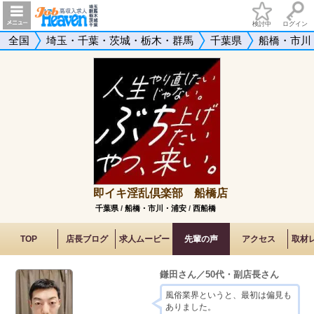
検討中
ログイン
全国
埼玉・千葉・茨城・栃木・群馬
千葉県
船橋・市川
即イキ淫乱倶楽部 船橋店
千葉県
/
船橋・市川・浦安
/
西船橋
TOP
店長ブログ
求人ムービー
先輩の声
アクセス
取材
鎌田さん／50代・副店長さん
風俗業界というと、最初は偏見も
ありました。