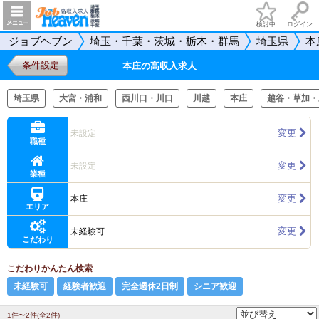
検討中
ログイン
ジョブヘブン
埼玉・千葉・茨城・栃木・群馬
埼玉県
本
条件設定
本庄の高収入求人
埼玉県
大宮・浦和
西川口・川口
川越
本庄
越谷・草加・
変更
未設定
職種
変更
未設定
業種
変更
本庄
エリア
変更
未経験可
こだわり
こだわりかんたん検索
未経験可
経験者歓迎
完全週休2日制
シニア歓迎
1件〜2件(全2件)