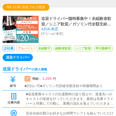
だけにとらわれずチャレンジしていただける環境がありま
す。具体的には集客およびキャストさんの求人企画立案、
8/9 12:00 店長ブログ更新
各種媒体の契約変更や取材対応、予算および売上の管理、
スタッフ教育、求職者の面接および採用業務、競合店調
送迎ドライバー随時募集中！未経験者歓
査、市場調査など全般。
迎／シニア歓迎／ガソリン代全額支給／
AZUL本庄
マイカー必須
[
デリヘル
/
本庄
]
正社員
アルバイト
未経験可
経験者歓迎
シニア歓迎
即日勤務可
送迎ドライバー
送迎ドライバー
の求人情報
1,200
時給 :
ア
円
給与
■日払い可■ガソリン代別途全額支給※研修期間あり
■送迎業務キャストの出退勤時の送り迎えや、派遣先への
キャストの送迎を行っていただきます。最初は先輩ドライ
仕事内容
バーと同乗して行動し、業務の流れを覚えていただきます
ので、未経験の方でも安心して働けます。お客様と対面で
接客をお願いすることはありません。ガソリン代・高速代
完全自由出勤◎お好きなお時間でシフトを組んでいただけ