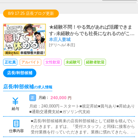
8/9 17:25 店長ブログ更新
★経験不問！やる気があれば活躍できま
す♪未経験からでも社長になれるのがこの
本庄人妻城
お仕事です♪★
[
デリヘル
/
本庄
]
正社員
アルバイト
女性歓迎
未経験可
経験者歓迎
店長/幹部候補
店長/幹部候補
の求人情報
240,000
月給 :
正
円
月給：240,000円～スタート■規定昇給■賞与あり■昇給あり
給与
■通勤交通費支給■ガソリン代支給
■店長/幹部候補将来の店長幹部候補として経験を積んでい
ただきます。まずは、『受付スタッフ』と同様に接客から
仕事内容
受付業務を行っていただきます。業務に慣れてきたら、
『キャストさんの管理』や『経営に関わる業務』を順に覚