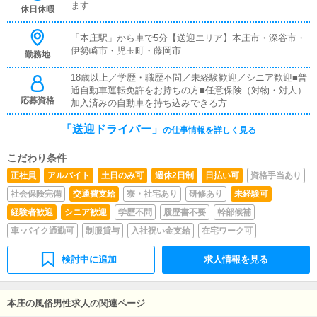
は支給します。
ます
休日休暇
「本庄駅」から車で5分【送迎エリア】本庄市・深谷市・
伊勢崎市・児玉町・藤岡市
勤務地
18歳以上／学歴・職歴不問／未経験歓迎／シニア歓迎■普
通自動車運転免許をお持ちの方■任意保険（対物・対人）
応募資格
加入済みの自動車を持ち込みできる方
「送迎ドライバー」
の仕事情報を詳しく見る
こだわり条件
正社員
アルバイト
土日のみ可
週休2日制
日払い可
資格手当あり
社会保険完備
交通費支給
寮・社宅あり
研修あり
未経験可
経験者歓迎
シニア歓迎
学歴不問
履歴書不要
幹部候補
車･バイク通勤可
制服貸与
入社祝い金支給
在宅ワーク可
検討中に追加
求人情報を見る
本庄の風俗男性求人の関連ページ