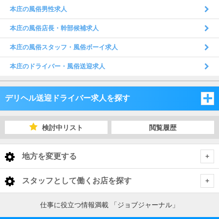
本庄の風俗男性求人
本庄の風俗店長・幹部候補求人
本庄の風俗スタッフ・風俗ボーイ求人
本庄のドライバー・風俗送迎求人
デリヘル送迎ドライバー求人を探す
埼玉県
検討中リスト
閲覧履歴
千葉県
埼玉県
地方を変更する
茨城県
千葉県
埼玉県 デリヘル送迎ドライバー
<
全国トップ
スタッフとして働くお店を探す
栃木県
茨城県
さいたま市・中央地域
千葉県 デリヘル送迎ドライバー
北海道 男性高収入
東京都
仕事に役立つ情報満載 「ジョブジャーナル」