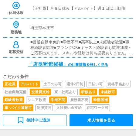
えていただきます。早い方だと１年ぐらいで、店長として
【正社員】月８日休み【アルバイト】週１日以上勤務
新しい店舗の運営をお任せします。■対面接客・受付業務
休日休暇
お客様からのお問合せや来店されたお客様の案内を行って
いただきます。予約の確認や、会計作業、注意事項の喚起
などをお願いします。簡単なマニュアルや、先輩スタッフ
埼玉県本庄市
勤務地
に付いて業務内容を見ながら徐々に覚えていただきますの
で、未経験の方でも安心して働けます。■企画の立案店舗
■普通自動車免許■学歴不問■高卒以上■未経験者歓迎■職
イベントや店舗運営など様々な企画を提案していただきま
種経験者歓迎■ブランクOK■キャスト経験者も歓迎18歳～
す。【新規のお客様の増加】【お客様のリピート率の向
応募資格
ご応募出来ます。スキルや経験は何も必要ありません。す
上】【キャストさんの入店数の増加】など、売上UPに繋
べてのお仕事にマニュアルと先輩スタッフのレクチャーを
がる施策の提案を行っていただきます。■キャストさん管
「店長/幹部候補」
受けながら、自分のペースでステップアップしていただけ
の仕事情報を詳しく見る
理お店で働いていただいているキャストさんが稼げるよう
ます。※未経験者歓迎※18歳未満（高校生を含む）の応募
にインターネットを使ったPR（写メ日記）などの使い方
はお断りします
などのアドバイスを行っていただきます。■PC更新業務ヘ
こだわり条件
ブンネットなど、ポータルサイト等の店舗情報更新作業を
正社員
アルバイト
土日のみ可
週休2日制
日払い可
資格手当あり
行っていただきます。キャストさんの出勤情報やイベン
社会保険完備
交通費支給
寮・社宅あり
研修あり
未経験可
ト、求人ブログの作成となります。基本的にはボタンを押
すだけや、ブログの更新時に簡単に文字が入力出来れば問
経験者歓迎
シニア歓迎
学歴不問
履歴書不要
幹部候補
題ありません。PCが苦手な人でも簡単にできます。■清
車･バイク通勤可
制服貸与
入社祝い金支給
在宅ワーク可
掃・備品管理お客様やキャストさんに快適にお過ごしいた
だくため、店内の清掃や備品の管理・補充を行っていただ
きます。お客様対応、キャストさん出勤管理、店舗マネジ
検討中に追加
求人情報を見る
メント業務全般に幅広く携わっていただきます。実力次第
で新たなブランドや新規事業の発案、運営、など店舗運営