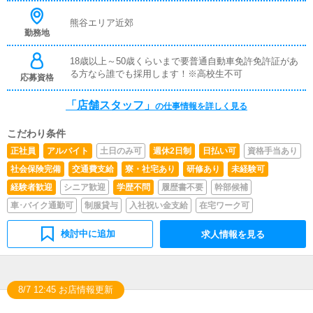
んを待ってる間は車で休憩していてください。
熊谷エリア近郊
勤務地
18歳以上～50歳くらいまで要普通自動車免許免許証があ
る方なら誰でも採用します！※高校生不可
応募資格
「店舗スタッフ」
の仕事情報を詳しく見る
こだわり条件
正社員
アルバイト
土日のみ可
週休2日制
日払い可
資格手当あり
社会保険完備
交通費支給
寮・社宅あり
研修あり
未経験可
経験者歓迎
シニア歓迎
学歴不問
履歴書不要
幹部候補
車･バイク通勤可
制服貸与
入社祝い金支給
在宅ワーク可
検討中に追加
求人情報を見る
8/7 12:45 お店情報更新