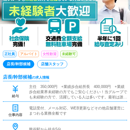
正社員
アルバイト
女性歓迎
未経験可
店長/幹部候補
店舗スタッフ
店長/幹部候補
の求人情報
主任 350,000円 +業績歩合給所長 400,000円 +業績
歩合給業界未経験の方でもご安心ください！当グループで
給与
も未経験の方で、活躍している人は多いです。最初は誰で
も初心者です！安心して、まずはご応募ください。安定し
た労働環境で貴方のやる気を発揮して下さい。営業職やサ
電話受付、メール対応、WEB更新などその他店舗運営に
ービス業等から入社された方も多く、未経験でも安心して
まつわる業務全般です
仕事内容
働けますよ♪
熊谷駅から徒歩5分