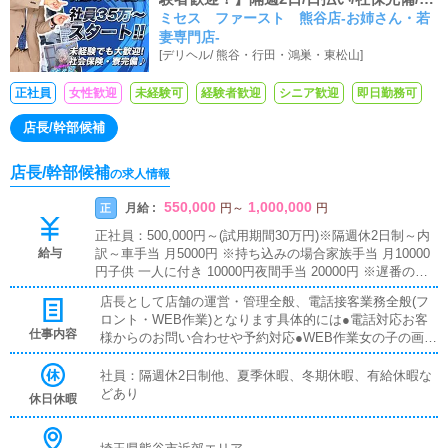
ミセス ファースト 熊谷店-お姉さん・若
給休暇/1R寮完備/残業一切なし！入社祝
妻専門店-
い金5万円！『ミセスファースト』はチャ
[
デリヘル
/
熊谷・行田・鴻巣・東松山
]
レンジできる環境です！
正社員
女性歓迎
未経験可
経験者歓迎
シニア歓迎
即日勤務可
店長/幹部候補
店長/幹部候補
の求人情報
550,000
1,000,000
月給 :
正
円
～
円
正社員：500,000円～(試用期間30万円)※隔週休2日制～内
給与
訳～車手当 月5000円 ※持ち込みの場合家族手当 月10000
円子供 一人に付き 10000円夜間手当 20000円 ※遅番の場
合ガソリン代 全額支給 ※車持ち込みの場合大入り 30000
店長として店舗の運営・管理全般、電話接客業務全般(フ
円～100000円歩合 50000円～200000円※やる気と能力次第
ロント・WEB作業)となります具体的には●電話対応お客
では随時昇給させる独自システムがございます。
仕事内容
様からのお問い合わせや予約対応●WEB作業女の子の画像
やプロフィール、シフト登録、HPの更新作業●LINE、メ
ール対応女の子などの返信業務●マネジメント女の子の勤
社員：隔週休2日制他、夏季休暇、冬期休暇、有給休暇な
怠管理やスケジュール確認●送迎業務ホテルやご自宅に女
どあり
休日休暇
の子の送迎●スタッフのマネジメント人材教育、役職者の
育成上記をはじめとする店舗運営業務全般入社後は新人ス
タッフ一人一人に教育・指導を行う先輩スタッフがマンツ