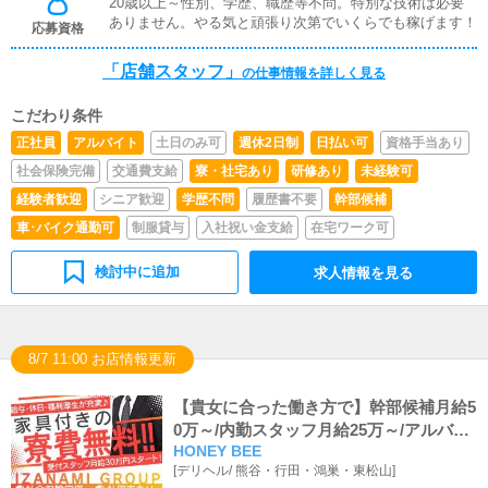
20歳以上～性別、学歴、職歴等不問。特別な技術は必要
ありません。やる気と頑張り次第でいくらでも稼げます！
応募資格
「店舗スタッフ」
の仕事情報を詳しく見る
こだわり条件
正社員
アルバイト
土日のみ可
週休2日制
日払い可
資格手当あり
社会保険完備
交通費支給
寮・社宅あり
研修あり
未経験可
経験者歓迎
シニア歓迎
学歴不問
履歴書不要
幹部候補
車･バイク通勤可
制服貸与
入社祝い金支給
在宅ワーク可
検討中に追加
求人情報を見る
8/7 11:00 お店情報更新
【貴女に合った働き方で】幹部候補月給5
0万～/内勤スタッフ月給25万～/アルバイ
HONEY BEE
ト時給1,200円～
[
デリヘル
/
熊谷・行田・鴻巣・東松山
]