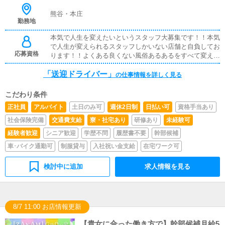
ャストの送迎に使うお車の清掃もお願いします。
熊谷・本庄
勤務地
本気で人生を変えたいというスタッフ大募集です！！本気
で人生が変えられるスタッフしかいない店舗と自負してお
応募資格
ります！！よくある良くない風俗あるあるをすべて変えて
いくことは宣言いたします！！！応募資格は上記をみたせ
「送迎ドライバー」
れば学歴経歴一切問いません！！！どうかわたくしにお力
の仕事情報を詳しく見る
をおかしくださいm(_ _)m※18歳未満（高校生を含む）の
応募はお断りします。
こだわり条件
正社員
アルバイト
土日のみ可
週休2日制
日払い可
資格手当あり
社会保険完備
交通費支給
寮・社宅あり
研修あり
未経験可
経験者歓迎
シニア歓迎
学歴不問
履歴書不要
幹部候補
車･バイク通勤可
制服貸与
入社祝い金支給
在宅ワーク可
検討中に追加
求人情報を見る
8/7 11:00 お店情報更新
【貴女に合った働き方で】幹部候補月給5