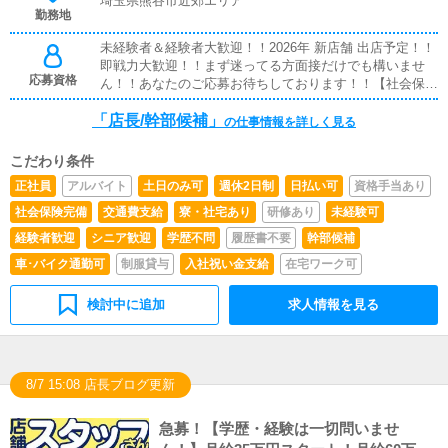
埼玉県熊谷市近郊エリア
勤務地
ーマンで付きますので、分からないところやもう一度教え
て欲しいところを尋ねやすい環境があります。
未経験者＆経験者大歓迎！！2026年 新店舗 出店予定！！
即戦力大歓迎！！まず迷ってる方面接だけでも構いませ
応募資格
ん！！あなたのご応募お待ちしております！！【社会保険
完備】雇用保険、健康保険、厚生年金※18歳以上※要普通
「店長/幹部候補」
自動車免許
の仕事情報を詳しく見る
こだわり条件
正社員
アルバイト
土日のみ可
週休2日制
日払い可
資格手当あり
社会保険完備
交通費支給
寮・社宅あり
研修あり
未経験可
経験者歓迎
シニア歓迎
学歴不問
履歴書不要
幹部候補
車･バイク通勤可
制服貸与
入社祝い金支給
在宅ワーク可
検討中に追加
求人情報を見る
8/7 15:08 店長ブログ更新
急募！【学歴・経験は一切問いませ