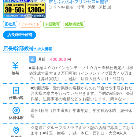
君とふわふわプリンセスin熊谷
給1,150円スタート！ご年齢(20以上)・経
[
デリヘル
/
熊谷・行田・鴻巣・東松山
]
験未経験関係なく採用強化中♪
正社員
アルバイト
未経験可
経験者歓迎
店長/幹部候補
店長/幹部候補
の求人情報
400,000
月給 :
正
円
■基本給４０万+インセンティブ１０万〜※弊社規定の目標
給与
値達成で最大８０万円可能（インセンティブ最大４０万ま
で）【昇格実績】・川越店 店長入社６ヶ月・熊谷店 店
長入社１１ヶ月
■対面接客・受付業務お客様からのお問合せや来店された
お客様の案内を行っていただきます。予約の確認や、会計
仕事内容
作業、注意事項の喚起などをお願いします。簡単なマニュ
アルや、先輩スタッフに付いて業務内容を見ながら徐々に
覚えていただきますので、未経験の方でも安心して働けま
週休1日制（自由選択）年末年始、年次有給休暇、慶弔休
す。■企画の立案店舗イベントや店舗運営など様々な企画
暇
休日休暇
を提案していただきます。【新規のお客様の増加】【お客
様のリピート率の向上】【キャストの方の入店数の増加】
☆急速にグループ拡大中です☆下記の店舗で募集しており
など、売上UPに繋がる施策の提案を行っていただきま
ます！■埼玉・熊谷・川越・本庄・西川口・大宮■東京・