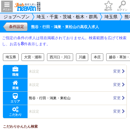
検討中
ログイン
ジョブヘブン
埼玉・千葉・茨城・栃木・群馬
埼玉県
熊
条件設定
熊谷・行田・鴻巣・東松山の高収入求人
ご指定の条件の求人は現在掲載されておりません。検索範囲を広げて検索
8
し、お店を
件表示します。
埼玉県
大宮・浦和
西川口・川口
川越
本庄
越谷・草加・
変更
未設定
職種
変更
未設定
業種
変更
熊谷・行田・鴻巣・東松山
エリア
変更
未設定
こだわり
こだわりかんたん検索