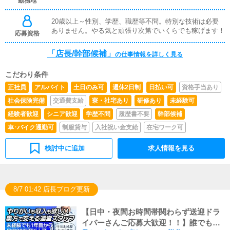
勤務地
いて業務内容を見ながら徐々に覚えていただきますので、
未経験の方でも安心して働けます。■企画の立案店舗イベ
ントや店舗運営など様々な企画を提案していただきます。
20歳以上～性別、学歴、職歴等不問。特別な技術は必要
【新規のお客様の増加】【お客様のリピート率の向上】
ありません。やる気と頑張り次第でいくらでも稼げます！
応募資格
【キャストの方の入店数の増加】など、売上UPに繋がる
施策の提案を行っていただきます。■キャスト管理お店で
「店長/幹部候補」
の仕事情報を詳しく見る
働いていただいているキャストの方が稼げるようにインタ
ーネットを使ったPR（写メ日記）などの使い方などのア
こだわり条件
ドバイスを行っていただきます。■PC更新業務ヘブンネッ
トなど、ポータルサイト等の店舗情報更新作業を行ってい
正社員
アルバイト
土日のみ可
週休2日制
日払い可
資格手当あり
ただきます。キャストの出勤情報やイベント、求人ブログ
社会保険完備
交通費支給
寮・社宅あり
研修あり
未経験可
の作成となります。基本的にはボタンを押すだけや、ブロ
グの更新時に簡単に文字が入力出来れば問題ありません。
経験者歓迎
シニア歓迎
学歴不問
履歴書不要
幹部候補
PCが苦手な人でも簡単にできます。■清掃・備品管理お客
車･バイク通勤可
制服貸与
入社祝い金支給
在宅ワーク可
様やキャストの方に快適にお過ごしいただくため、店内の
清掃や備品の管理・補充を行っていただきます。
検討中に追加
求人情報を見る
8/7 01:42 店長ブログ更新
【日中・夜間お時間帯関わらず送迎ドラ
イバーさんご応募大歓迎！！】誰でも時