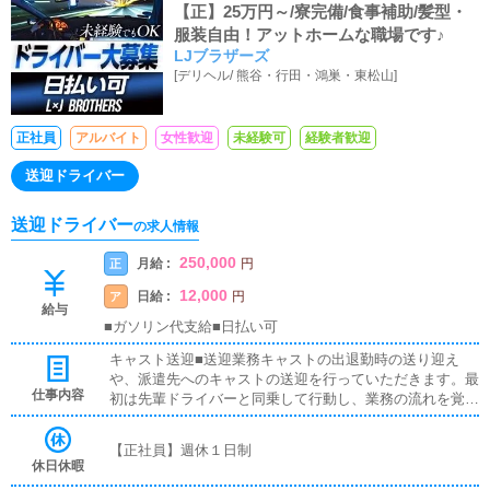
【正】25万円～/寮完備/食事補助/髪型・
服装自由！アットホームな職場です♪
LJブラザーズ
[
デリヘル
/
熊谷・行田・鴻巣・東松山
]
正社員
アルバイト
女性歓迎
未経験可
経験者歓迎
送迎ドライバー
送迎ドライバー
の求人情報
250,000
月給 :
正
円
12,000
日給 :
ア
円
給与
■ガソリン代支給■日払い可
キャスト送迎■送迎業務キャストの出退勤時の送り迎え
や、派遣先へのキャストの送迎を行っていただきます。最
仕事内容
初は先輩ドライバーと同乗して行動し、業務の流れを覚え
ていただきますので、未経験の方でも安心して働けます。
お客様と対面で接客をお願いすることはありません。ガソ
【正社員】週休１日制
リン代・高速代は支給します。■清掃業務送迎業務の空き
休日休暇
時間に、事務所や待機室の清掃を行っていただきます。キ