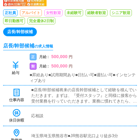
正社員
アルバイト
女性歓迎
未経験可
経験者歓迎
シニア歓迎
即日勤務可
完全週休2日制
店長/幹部候補
店長/幹部候補
の求人情報
500,000
月給 :
正
円
500,000
月給 :
契
円
給与
■昇給あり■試用期間あり■日払い可■週払い可■インセンテ
ィブあり
■店長/幹部候補将来の店長幹部候補として経験を積んでい
ただきます。まずは、『受付スタッフ』と同様に接客から
仕事内容
受付業務を行っていただきます。業務に慣れてきたら、
『キャストの管理』や『経営に関わる業務』を順に覚えて
いただきます。早い方だと１年ぐらいで、店長として新し
応相談
い店舗の運営をお任せします。■対面接客・受付業務お客
休日休暇
様からのお問合せや来店されたお客様の案内を行っていた
だきます。予約の確認や、会計作業、注意事項の喚起など
をお願いします。簡単なマニュアルや、先輩スタッフに付
埼玉県埼玉県熊谷市■JR熊谷駅北口より徒歩3分