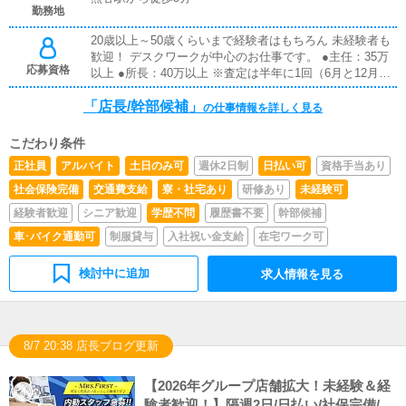
勤務地
20歳以上～50歳くらいまで経験者はもちろん 未経験者も
歓迎！ デスクワークが中心のお仕事です。 ●主任：35万
応募資格
以上 ●所長：40万以上 ※査定は半年に1回（6月と12月）
※業績連動の賞与あり ・管理職経験 ・営業・販売職経験
「店長/幹部候補」
・広告代理店経験 ・Web制作会社経験 特に上記の経歴を
の仕事情報を詳しく見る
お持ち方は積極採用致します！
こだわり条件
正社員
アルバイト
土日のみ可
週休2日制
日払い可
資格手当あり
社会保険完備
交通費支給
寮・社宅あり
研修あり
未経験可
経験者歓迎
シニア歓迎
学歴不問
履歴書不要
幹部候補
車･バイク通勤可
制服貸与
入社祝い金支給
在宅ワーク可
検討中に追加
求人情報を見る
8/7 20:38 店長ブログ更新
【2026年グループ店舗拡大！未経験＆経
験者歓迎！】隔週2日/日払い/社保完備/有