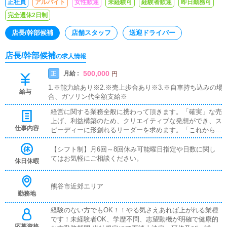
正社員
アルバイト
女性歓迎
未経験可
経験者歓迎
即日勤務可
完全週休2日制
店長/幹部候補
店舗スタッフ
送迎ドライバー
店長/幹部候補
の求人情報
500,000
月給 :
正
円
1.※能力給あり※2.※売上歩合あり※3.※自車持ち込みの場
給与
合、ガソリン代全額支給※
経営に関する業務全般に携わって頂きます。「確実」な売
上げ、利益構築のため、クリエイティブな発想ができ、ス
仕事内容
ピーディーに形創れるリーダーを求めます。「これから」
の出店にも大きく影響する重要なメンバーとして、あなた
の力が必要です！【 各種待遇 】◆初任給30万以上◆技
【シフト制】月6回～8回休み可能曜日指定や日数に関し
術・資格手当て 相談に応じます。◆各役職手当◆成果特
てはお気軽にご相談ください。
休日休暇
別手当◆社員旅行年1回以上◆転勤住宅手当
熊谷市近郊エリア
勤務地
経験のない方でもOK！！やる気さえあれば上がれる業種
です！未経験者OK、学歴不問、志望動機が明確で健康的
応募資格