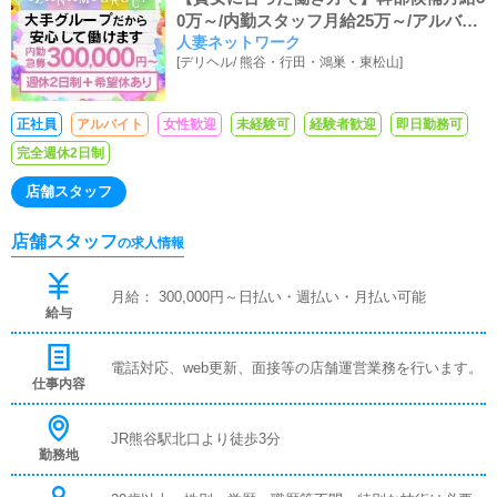
0万～/内勤スタッフ月給25万～/アルバイ
人妻ネットワーク
ト時給1,100円～
[
デリヘル
/
熊谷・行田・鴻巣・東松山
]
正社員
アルバイト
女性歓迎
未経験可
経験者歓迎
即日勤務可
完全週休2日制
店舗スタッフ
店舗スタッフ
の求人情報
月給： 300,000円～日払い・週払い・月払い可能
給与
電話対応、web更新、面接等の店舗運営業務を行います。
仕事内容
JR熊谷駅北口より徒歩3分
勤務地