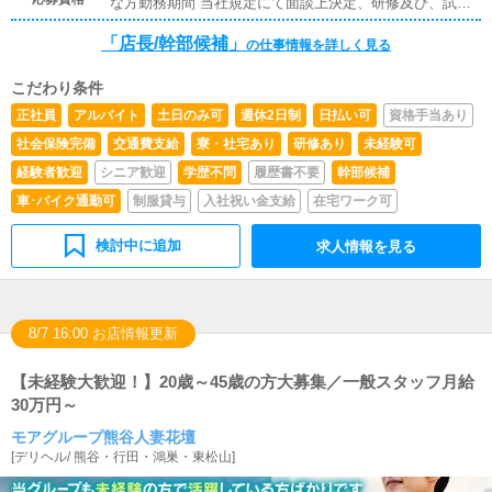
な方勤務期間 当社規定にて面談上決定、研修及び、試用
期間最高で2か月まで。当社は年功序列ではなく、能力と
「店長/幹部候補」
あなたの頑張り次第で昇給・昇格又は独立開業やグループ
の仕事情報を詳しく見る
幹部など、どんどん上がっていきます。
こだわり条件
正社員
アルバイト
土日のみ可
週休2日制
日払い可
資格手当あり
社会保険完備
交通費支給
寮・社宅あり
研修あり
未経験可
経験者歓迎
シニア歓迎
学歴不問
履歴書不要
幹部候補
車･バイク通勤可
制服貸与
入社祝い金支給
在宅ワーク可
検討中に追加
求人情報を見る
8/7 16:00 お店情報更新
【未経験大歓迎！】20歳～45歳の方大募集／一般スタッフ月給
30万円～
モアグループ熊谷人妻花壇
[
デリヘル
/
熊谷・行田・鴻巣・東松山
]