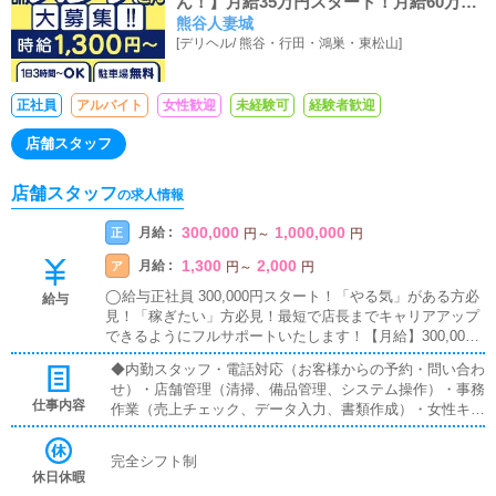
ん！】月給35万円スタート！月給60万円
熊谷人妻城
くらいまで稼げるお店にします！！
[
デリヘル
/
熊谷・行田・鴻巣・東松山
]
正社員
アルバイト
女性歓迎
未経験可
経験者歓迎
店舗スタッフ
店舗スタッフ
の求人情報
300,000
1,000,000
月給 :
正
円
～
円
1,300
2,000
月給 :
ア
円
～
円
◯給与正社員 300,000円スタート！「やる気」がある方必
給与
見！「稼ぎたい」方必見！最短で店長までキャリアアップ
できるようにフルサポートいたします！【月給】300,000
円+インセンティブ月給手取り40万〜50万円可
◆内勤スタッフ・電話対応（お客様からの予約・問い合わ
せ）・店舗管理（清掃、備品管理、システム操作）・事務
仕事内容
作業（売上チェック、データ入力、書類作成）・女性キャ
ストのサポート・相談対応・新人女性の指導・フォロー・
女性の送迎業務・女性が働きやすい環境作り◆送迎ドライ
完全シフト制
バー在籍キャストさんの送迎業務時間厳守、安全運転で目
休日休暇
的地までキャストさんを送迎するお仕事です。キャストさ