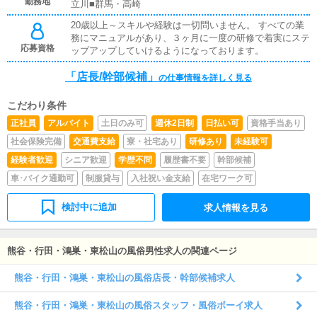
す。■キャスト管理お店で働いていただいているキャスト
勤務地
立川■群馬・高崎
の方が稼げるようにインターネットを使ったPR（写メ日
20歳以上～スキルや経験は一切問いません。 すべての業
記）などの使い方などのアドバイスを行っていただきま
務にマニュアルがあり、３ヶ月に一度の研修で着実にステ
す。■PC更新業務ヘブンネットなど、ポータルサイト等の
応募資格
ップアップしていけるようになっております。
店舗情報更新作業を行っていただきます。キャストの出勤
情報やイベント、求人ブログの作成となります。基本的に
「店長/幹部候補」
はボタンを押すだけや、ブログの更新時に簡単に文字が入
の仕事情報を詳しく見る
力出来れば問題ありません。PCが苦手な人でも簡単にで
きます。
こだわり条件
正社員
アルバイト
土日のみ可
週休2日制
日払い可
資格手当あり
社会保険完備
交通費支給
寮・社宅あり
研修あり
未経験可
経験者歓迎
シニア歓迎
学歴不問
履歴書不要
幹部候補
車･バイク通勤可
制服貸与
入社祝い金支給
在宅ワーク可
検討中に追加
求人情報を見る
熊谷・行田・鴻巣・東松山の風俗男性求人の関連ページ
熊谷・行田・鴻巣・東松山の風俗店長・幹部候補求人
熊谷・行田・鴻巣・東松山の風俗スタッフ・風俗ボーイ求人