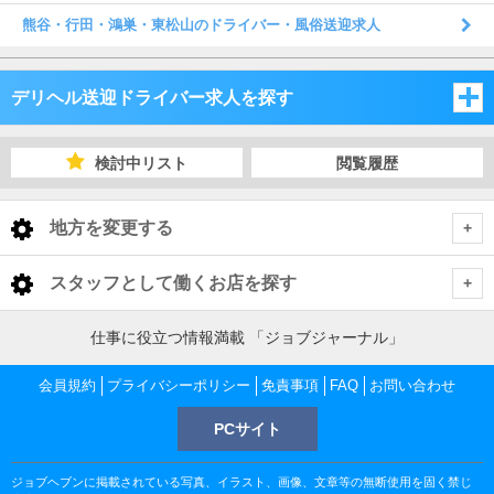
熊谷・行田・鴻巣・東松山のドライバー・風俗送迎求人
デリヘル送迎ドライバー求人を探す
埼玉県
検討中リスト
閲覧履歴
千葉県
埼玉県
地方を変更する
茨城県
千葉県
埼玉県 デリヘル送迎ドライバー
<
全国トップ
スタッフとして働くお店を探す
栃木県
茨城県
さいたま市・中央地域
千葉県 デリヘル送迎ドライバー
北海道 男性高収入
東京都
仕事に役立つ情報満載 「ジョブジャーナル」
東北 男性高収入
群馬県
栃木県
千葉市
茨城県 デリヘル送迎ドライバー
越谷・東部地域
さいたま市・中央地域 デリヘル送迎ドライバー
会員規約
東京 男性高収入
プライバシーポリシー
免責事項
FAQ
お問い合わせ
神奈川県
南関東 男性高収入
池袋 男性高収入
群馬県
PCサイト
土浦・取手・つくば・石岡
栃木県 デリヘル送迎ドライバー
船橋・市川・浦安
川越・所沢・西部地域
千葉市 デリヘル送迎ドライバー
大宮・さいたま・浦和 デリヘル送迎ドライバー
越谷・東部地域 デリヘル送迎ドライバー
神奈川 男性高収入
甲信越 男性高収入
千葉県
新宿 男性高収入
関内 男性高収入
ジョブヘブンに掲載されている写真、イラスト、画像、文章等の無断使用を固く禁じ
北関東 男性高収入
宇都宮・鹿沼
群馬県 デリヘル送迎ドライバー
水戸・笠間
松戸・柏
土浦・取手・つくば・石岡 デリヘル送迎ドライバー
熊谷・北部地域
栄町 デリヘル送迎ドライバー
船橋・市川・浦安 デリヘル送迎ドライバー
川口・西川口 デリヘル送迎ドライバー
越谷・草加・三郷 デリヘル送迎ドライバー
川越・所沢・西部地域 デリヘル送迎ドライバー