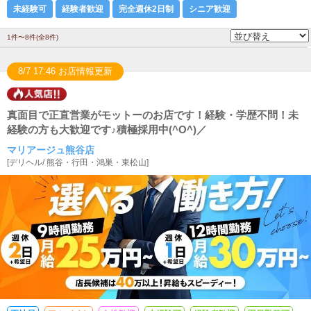
未経験可
経験者歓迎
完全週休2日制
シニア歓迎
1件〜8件(全8件)
8/7 17:46 お店情報更新
真面目で正直営業がモットーのお店です！経験・学歴不問！未
経験の方も大歓迎です♪積極採用中(^O^)／
マリアージュ熊谷店
[
デリヘル
/
熊谷・行田・鴻巣・東松山
]