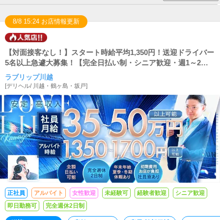
8/8 15:24 お店情報更新
【対面接客なし！】スタート時給平均1,350円！送迎ドライバー
5名以上急遽大募集！【完全日払い制・シニア歓迎・週1～2日
勤務OK】
ラブリップ川越
[
デリヘル
/
川越・鶴ヶ島・坂戸
]
正社員
アルバイト
女性歓迎
未経験可
経験者歓迎
シニア歓迎
即日勤務可
完全週休2日制