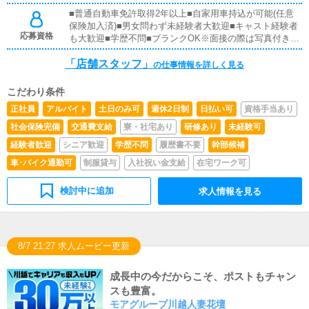
■普通自動車免許取得2年以上■自家用車持込が可能(任意
保険加入済)■男女問わず未経験者大歓迎■キャスト経験者
応募資格
も大歓迎■学歴不問■ブランクOK※面接の際は写真付きの
履歴書、身分証はパスポート・免許証・マイナンバーカー
「店舗スタッフ」
ドいずれか1点と住民票(本籍地記載)をお持ち下さい。
の仕事情報を詳しく見る
こだわり条件
正社員
アルバイト
土日のみ可
週休2日制
日払い可
資格手当あり
社会保険完備
交通費支給
寮・社宅あり
研修あり
未経験可
経験者歓迎
シニア歓迎
学歴不問
履歴書不要
幹部候補
車･バイク通勤可
制服貸与
入社祝い金支給
在宅ワーク可
検討中に追加
求人情報を見る
8/7 21:27 求人ムービー更新
成長中の今だからこそ、ポストもチャン
スも豊富。
モアグループ川越人妻花壇