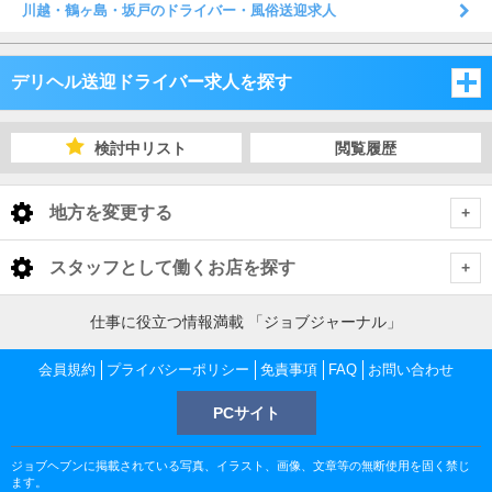
川越・鶴ヶ島・坂戸のドライバー・風俗送迎求人
デリヘル送迎ドライバー求人を探す
埼玉県
検討中リスト
閲覧履歴
千葉県
埼玉県
地方を変更する
茨城県
千葉県
埼玉県 デリヘル送迎ドライバー
<
全国トップ
スタッフとして働くお店を探す
栃木県
茨城県
さいたま市・中央地域
千葉県 デリヘル送迎ドライバー
北海道 男性高収入
東京都
仕事に役立つ情報満載 「ジョブジャーナル」
東北 男性高収入
群馬県
栃木県
千葉市
茨城県 デリヘル送迎ドライバー
越谷・東部地域
さいたま市・中央地域 デリヘル送迎ドライバー
会員規約
東京 男性高収入
プライバシーポリシー
免責事項
FAQ
お問い合わせ
神奈川県
南関東 男性高収入
池袋 男性高収入
群馬県
PCサイト
土浦・取手・つくば・石岡
栃木県 デリヘル送迎ドライバー
船橋・市川・浦安
川越・所沢・西部地域
千葉市 デリヘル送迎ドライバー
大宮・さいたま・浦和 デリヘル送迎ドライバー
越谷・東部地域 デリヘル送迎ドライバー
神奈川 男性高収入
甲信越 男性高収入
千葉県
新宿 男性高収入
関内 男性高収入
ジョブヘブンに掲載されている写真、イラスト、画像、文章等の無断使用を固く禁じ
北関東 男性高収入
宇都宮・鹿沼
群馬県 デリヘル送迎ドライバー
水戸・笠間
松戸・柏
土浦・取手・つくば・石岡 デリヘル送迎ドライバー
熊谷・北部地域
栄町 デリヘル送迎ドライバー
船橋・市川・浦安 デリヘル送迎ドライバー
川口・西川口 デリヘル送迎ドライバー
越谷・草加・三郷 デリヘル送迎ドライバー
川越・所沢・西部地域 デリヘル送迎ドライバー
千葉 男性高収入
ます。
渋谷 男性高収入
茨城県