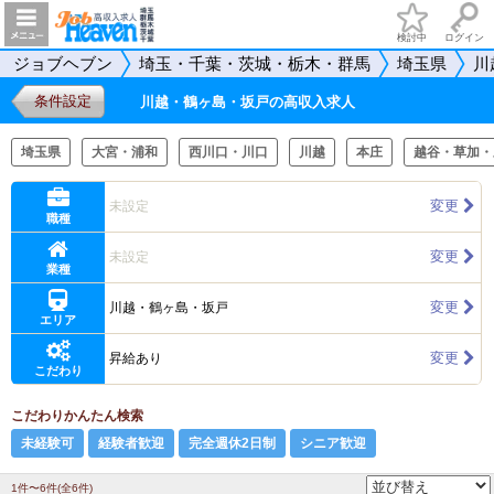
検討中
ログイン
ジョブヘブン
埼玉・千葉・茨城・栃木・群馬
埼玉県
川
条件設定
川越・鶴ヶ島・坂戸の高収入求人
埼玉県
大宮・浦和
西川口・川口
川越
本庄
越谷・草加・
変更
未設定
職種
変更
未設定
業種
変更
川越・鶴ヶ島・坂戸
エリア
変更
昇給あり
こだわり
こだわりかんたん検索
未経験可
経験者歓迎
完全週休2日制
シニア歓迎
1件〜6件(全6件)