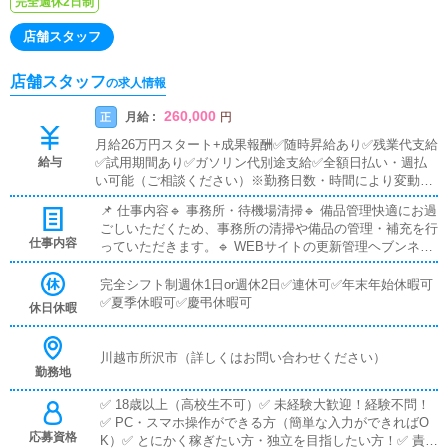
完全週休2日制
店舗スタッフ
店舗スタッフ
の求人情報
260,000
月給 :
正
円
月給26万円スタート+成果報酬✅随時昇給あり✅残業代支給
給与
✅試用期間あり✅ガソリン代別途支給✅全額日払い・週払
い可能（ご相談ください）※勤務日数・時間により変動ア
リ
📌 仕事内容🔹 事務所・待機場清掃🔹 備品管理快適にお過
ごしいただくため、事務所の清掃や備品の管理・補充を行
仕事内容
っていただきます。🔹 WEBサイトの更新管理ヘブンネッ
トなど、ポータルサイト等の店舗情報更新作業を行ってい
ただきます。キャストの出勤情報やイベント、求人ブログ
完全シフト制週休1日or週休2日✅連休可✅年末年始休暇可
の作成となります。基本的にはボタンを押すだけや、ブロ
✅夏季休暇可✅慶弔休暇可
休日休暇
グの更新時に簡単に文字が入力出来れば問題ありません。
PCが苦手な人でも簡単にできます。🔹 電話・LINE・メー
ルでの予約受付対応🔹 ドライバーの手配・送迎指示お客
川越市所沢市（詳しくはお問い合わせください）
勤務地
様からの電話のお問合せ対応を行っていただきます。予約
の受付や空き状況の確認・説明をお願いします。予約の確
✅ 18歳以上（高校生不可）✅ 未経験大歓迎！経験不問！
定後はキャストやドライバーに通達します。簡単なマニュ
✅ PC・スマホ操作ができる方（簡単な入力ができればO
アルや先輩スタッフに気軽に聞ける環境ですので、未経験
応募資格
K）✅ とにかく稼ぎたい方・独立を目指したい方！✅ 責任
でも安心して働けます。▼その他▼■ドライバー業務■キ