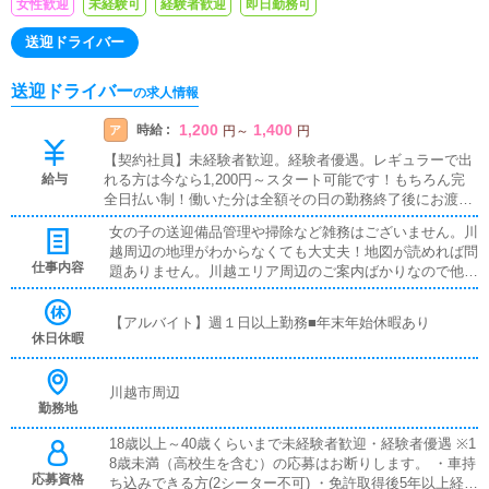
女性歓迎
未経験可
経験者歓迎
即日勤務可
送迎ドライバー
送迎ドライバー
の求人情報
1,200
1,400
時給 :
ア
円
～
円
【契約社員】未経験者歓迎。経験者優遇。レギュラーで出
給与
れる方は今なら1,200円～スタート可能です！もちろん完
全日払い制！働いた分は全額その日の勤務終了後にお渡し
しております。能力に応じて随時昇給！時給1,200円～時
女の子の送迎備品管理や掃除など雑務はございません。川
給1,400円！【アルバイト】未経験者歓迎。経験者優遇。
越周辺の地理がわからなくても大丈夫！地図が読めれば問
レギュラーで出れる方は今なら1,200円～スタート可能で
仕事内容
題ありません。川越エリア周辺のご案内ばかりなので他店
す！もちろん完全日払い制！働いた分は全額その日の勤務
と比べ走行距離も圧倒的に少ないです。無理なタイムスケ
終了後にお渡ししております。能力に応じて随時昇給！時
ジュールを組まないので急かすようなこともございませ
給1,200円～時給1,400円！
【アルバイト】週１日以上勤務■年末年始休暇あり
ん。安全運転で女の子を目的地まで送り届けて頂きます。
休日休暇
川越市周辺
勤務地
18歳以上～40歳くらいまで未経験者歓迎・経験者優遇 ※1
8歳未満（高校生を含む）の応募はお断りします。 ・車持
応募資格
ち込みできる方(2シーター不可) ・免許取得後5年以上経過