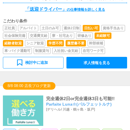
している方 ・任意保険に加入している方 以上です(ﾟ∀ﾟ)
「送迎ドライバー」
学歴、年齢制限ございません！ 正社員登用可！
の仕事情報を詳しく見る
こだわり条件
正社員
アルバイト
土日のみ可
週休2日制
日払い可
資格手当あり
社会保険完備
交通費支給
寮・社宅あり
研修あり
未経験可
経験者歓迎
シニア歓迎
学歴不問
履歴書不要
幹部候補
車･バイク通勤可
制服貸与
入社祝い金支給
在宅ワーク可
検討中に追加
求人情報を見る
8/8 08:00 店長ブログ更新
完全週休2日or完全週休3日も可能!!
Parfaite Luna☆(パルフェットルナ)
[
デリヘル
/
川越・鶴ヶ島・坂戸
]