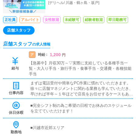
[
デリヘル
/
川越・鶴ヶ島・坂戸
]
正社員
アルバイト
女性歓迎
未経験可
経験者歓迎
即日勤務可
店舗スタッフ
店舗スタッフ
の求人情報
1,200
時給 :
ア
円
【急募中】月収30万～▽実際に支給している各種手当一
給与
覧・大入り手当・旅行手当・食事手当・交通費・各種技能
手当
まずは電話受付や簡単なPC作業に慣れていただきます。
徐々に店舗マネジメントに関わる業務も学んでいただき、
仕事内容
早ければ半年～１年ほどで店長をお任せするケースもあり
ます。また、急速にグループが拡大中のためＷＥＢに詳し
い方やパソコンを使い慣れている方は経験を活かしなが
■完全シフト制の為ご希望の日程でお休みのスケジュール
ら、通常よりも早くマネジメント業務へステップアップで
を立てていただけます！
休日休暇
き、経営幹部への早期抜擢も期待できます。
■川越市近郊エリア
勤務地