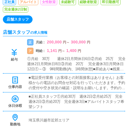
正社員
アルバイト
女性歓迎
未経験可
経験者歓迎
即日勤務可
完全週休2日制
店舗スタッフ
店舗スタッフ
の求人情報
200,000
300,000
月給 :
正
円
～
円
1,141
1,400
時給 :
ア
円
～
円
①月給 30万 週休2日月間休日6日②月給 25万 完全
給与
週休2日月間休日8日③月給 20万 完全週休3日月間休日
12日①～③ 9時間勤務(内、1時間休憩)■昇給あり■残業代
支給■試用期間あり(1ヵ月)■社会保険完備■交通費支給■1日
■電話受付業務（お客様との対面接客はありません）お客
1食支給■書籍購入支援制度 上限あり■社用車貸与■日払い
様からの電話のお問合せ対応を行っていただきます。予約
可 上限あり
仕事内容
の受付や空き状況の確認・説明をお願いします。予約の確
定後はキャストやドライバーに通達します。簡単なマニュ
■正社員スタッフ①月給30万 週休2日②月給25万 完全
アルや先輩スタッフに気軽に聞ける環境ですので、未経験
週休2日③月給20万 完全週休3日■アルバイトスタッフ希
でも安心して働けます。■企画の立案店舗イベントや店舗
休日休暇
望シフト
運営など様々な企画を提案していただきます。【新規のお
客様の増加】【お客様のリピート率の向上】【キャストの
方の入店数の増加】など、売上UPに繋がる施策の提案を
埼玉県川越市近郊エリア
行っていただきます。■PC更新業務ヘブンネットなど、ポ
勤務地