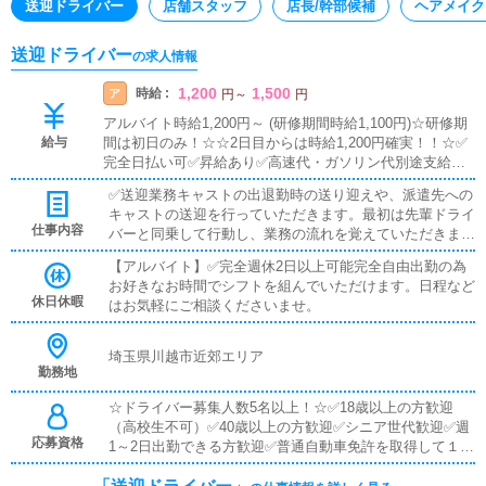
送迎ドライバー
店舗スタッフ
店長/幹部候補
ヘアメイク
送迎ドライバー
の求人情報
1,200
1,500
時給 :
ア
円
～
円
アルバイト時給1,200円～ (研修期間時給1,100円)☆研修期
給与
間は初日のみ！☆☆2日目からは時給1,200円確実！！☆✅
完全日払い可✅昇給あり✅高速代・ガソリン代別途支給✅
研修期間あり※期間は1ヵ月ほどを目安に判断させていただ
✅送迎業務キャストの出退勤時の送り迎えや、派遣先への
きます。
キャストの送迎を行っていただきます。最初は先輩ドライ
仕事内容
バーと同乗して行動し、業務の流れを覚えていただきます
ので、未経験の方でも安心して働けます。お客様と対面で
【アルバイト】✅完全週休2日以上可能完全自由出勤の為
接客をお願いすることはありません。高速代は別途支給し
お好きなお時間でシフトを組んでいただけます。日程など
ます。※希に対面でのお客様対応がある場合もございま
休日休暇
はお気軽にご相談くださいませ。
す。✅清掃業務その他空いた時間に、事務所・待機所・寮
の簡単な清掃などの雑務をお願いすることがあります。車
の運転と気配りが出来る方であれば、【誰でもできる仕事
埼玉県川越市近郊エリア
です】送迎がない間は自分の自由時間になりますので、仮
勤務地
眠を取ったり、食事をしたり、YouTubeを見たり、ゲーム
☆ドライバー募集人数5名以上！☆✅18歳以上の方歓迎
をしたり、過ごし方は自由ですよ！空いた時間を有効を有
（高校生不可）✅40歳以上の方歓迎✅シニア世代歓迎✅週
効活用してみませんか？ドライバー業務一本でお仕事をお
応募資格
1～2日出勤できる方歓迎✅普通自動車免許を取得して１年
考えの方も、是非ご相談ください！
以上✅学歴不問✅未経験者大歓迎✅自家用車持込必須※任
意保険（対物・対人）加入済みの自動車持込みできる方！