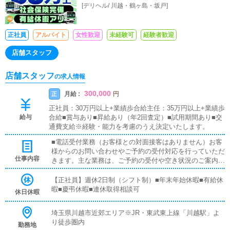
[
デリヘル
/
川越・鶴ヶ島・坂戸
]
正社員
アルバイト
女性歓迎
未経験可
経験者歓迎
店舗スタッフ
店舗スタッフ
の求人情報
300,000
月給 :
正
円
正社員：30万円以上+業績歩合給主任：35万円以上+業績歩
給与
合給■賞与あり■昇給あり（年2回査定）■試用期間あり■交
通費支給※経験・能力を考慮のうえ決定いたします。
■電話受付業務（お客様との対面接客はありません）お客
様からのお問い合わせやご予約の受付対応を行っていただ
仕事内容
きます。主な業務は、ご予約の受付や空き状況のご案内で
す。予約確定後は、キャストやドライバーへ内容を共有し
ていただきます。対応方法はマニュアルを完備しており、
【正社員】週休2日制（シフト制）■年末年始休暇■有給休
先輩スタッフが丁寧にサポートしますので、業界未経験の
暇■慶弔休暇■連休取得相談可
休日休暇
方でも安心してスタートできます。■PC更新業務ポータル
サイトや求人サイトの更新作業を行っていただきます。キ
埼玉県川越市近郊エリア※JR・東武東上線「川越駅」よ
ャストの出勤情報の更新やイベント情報の掲載、求人ブロ
り徒歩圏内
勤務地
グの作成などが主な業務です。基本的には決められた項目