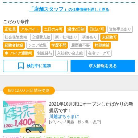
感のある方・仕事に対して真剣な方！✅ 接客業・営業経
ャストさんの出勤管理■キャストさんの面接■女の子のメ
「店舗スタッフ」
験者優遇！即戦力として高待遇！✅ 運転免許がなくても
の仕事情報を詳しく見る
ンタルケア＆サポート
一度ご相談ください「未経験だけど挑戦したい」「現職の
給与・待遇に不満がある」そんなあなたの チャレンジを
こだわり条件
全力で応援します！
正社員
アルバイト
土日のみ可
週休2日制
日払い可
資格手当あり
社会保険完備
交通費支給
寮・社宅あり
研修あり
未経験可
経験者歓迎
シニア歓迎
学歴不問
履歴書不要
幹部候補
車･バイク通勤可
制服貸与
入社祝い金支給
在宅ワーク可
検討中に追加
求人情報を見る
8/8 12:00 お店情報更新
2021年10月末にオープンしたばかりの新
規店です！
川越ぽちゃまに
[
デリヘル
/
川越・鶴ヶ島・坂戸
]