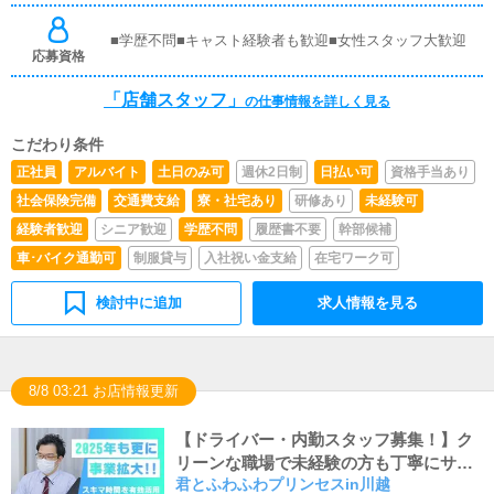
ータルサイト等の店舗情報更新作業を行っていただきま
す。キャストの出勤情報やイベント、求人ブログの作成と
■学歴不問■キャスト経験者も歓迎■女性スタッフ大歓迎
なります。基本的にはボタンを押すだけや、ブログの更新
応募資格
時に簡単に文字が入力出来れば問題ありません。PCが苦
手な人でも簡単にできます。■清掃・備品管理お客様やキ
「店舗スタッフ」
の仕事情報を詳しく見る
ャストの方に快適にお過ごしいただくため、店内の清掃や
備品の管理・補充を行っていただきます。
こだわり条件
正社員
アルバイト
土日のみ可
週休2日制
日払い可
資格手当あり
社会保険完備
交通費支給
寮・社宅あり
研修あり
未経験可
経験者歓迎
シニア歓迎
学歴不問
履歴書不要
幹部候補
車･バイク通勤可
制服貸与
入社祝い金支給
在宅ワーク可
検討中に追加
求人情報を見る
8/8 03:21 お店情報更新
【ドライバー・内勤スタッフ募集！】ク
リーンな職場で未経験の方も丁寧にサポ
君とふわふわプリンセスin川越
ート致します！