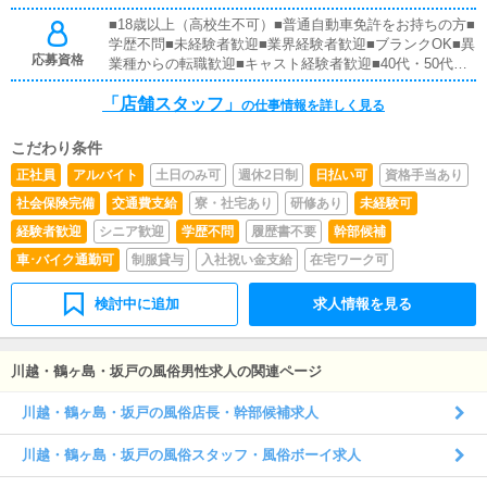
への入力や簡単な文章作成が中心となるため、特別なパソ
■18歳以上（高校生不可）■普通自動車免許をお持ちの方■
コンスキルは必要ありません。文字入力ができれば問題な
学歴不問■未経験者歓迎■業界経験者歓迎■ブランクOK■異
く取り組める業務ですので、PC操作に自信がない方もご
応募資格
業種からの転職歓迎■キャスト経験者歓迎■40代・50代活
安心ください。■清掃・備品管理お客様やキャストの皆様
躍中※基本的なPC操作ができる方歓迎
に気持ちよくご利用いただくため、店内の清掃や備品の管
「店舗スタッフ」
の仕事情報を詳しく見る
理・補充を行っていただきます。快適な店舗環境を維持す
るための大切な業務です。特別な技術は必要なく、日常的
な清掃や簡単な管理業務が中心となります。
こだわり条件
正社員
アルバイト
土日のみ可
週休2日制
日払い可
資格手当あり
社会保険完備
交通費支給
寮・社宅あり
研修あり
未経験可
経験者歓迎
シニア歓迎
学歴不問
履歴書不要
幹部候補
車･バイク通勤可
制服貸与
入社祝い金支給
在宅ワーク可
検討中に追加
求人情報を見る
川越・鶴ヶ島・坂戸の風俗男性求人の関連ページ
川越・鶴ヶ島・坂戸の風俗店長・幹部候補求人
川越・鶴ヶ島・坂戸の風俗スタッフ・風俗ボーイ求人