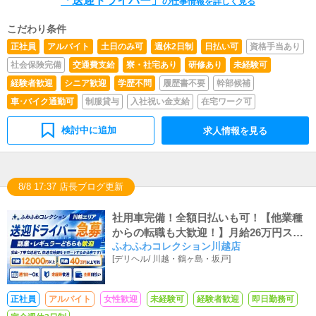
「送迎ドライバー」
の仕事情報を詳しく見る
こだわり条件
正社員
アルバイト
土日のみ可
週休2日制
日払い可
資格手当あり
社会保険完備
交通費支給
寮・社宅あり
研修あり
未経験可
経験者歓迎
シニア歓迎
学歴不問
履歴書不要
幹部候補
車･バイク通勤可
制服貸与
入社祝い金支給
在宅ワーク可
検討中に追加
求人情報を見る
8/8 17:37 店長ブログ更新
社用車完備！全額日払いも可！【他業種
からの転職も大歓迎！】月給26万円スタ
ふわふわコレクション川越店
ート！即昇給＆インセンティブ多数！!シ
[
デリヘル
/
川越・鶴ヶ島・坂戸
]
ンプルな業務内容！特別なスキルや知識
は不要！
正社員
アルバイト
女性歓迎
未経験可
経験者歓迎
即日勤務可