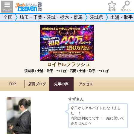
検討中
ログイン
全国
埼玉・千葉・茨城・栃木・群馬
茨城県
土浦・取手
ロイヤルフラッシュ
茨城県
/
土浦・取手・つくば・石岡
/
土浦・取手・つくば
TOP
店長ブログ
先輩の声
アクセス
すずさん
今日からアルバイトになりまし
た！！
内勤は初めてです！一緒に働いて
みませんか？