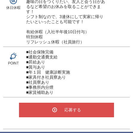
趣味の日をつくりたい、友人と会う日があ
るなど希望のお休みを取ることができま
休日休暇
す！
シフト制なので、3連休にして実家に帰り
たいといったことも可能です！
有給休暇（入社半年後10日付与）
特別休暇
リフレッシュ休暇（社員旅行）
■社会保険完備
■通勤交通費支給
■昇給あり
POINT
■賞与あり
■年１回 健康診断実施
■家具付き社員寮あり
■社員寮あり
■事務所内分煙
■家賃補助あり
応募する