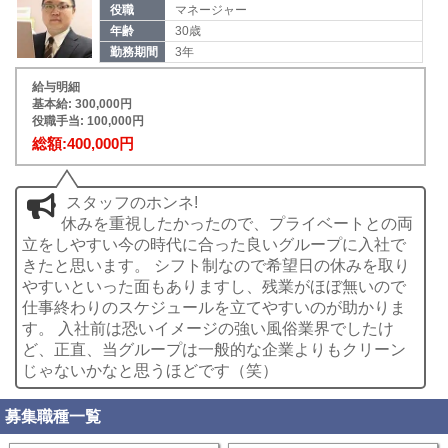
※ボーナス、インセンティブ別（役職による）
役職
マネージャー
年齢
30歳
拡大中の当グループで一緒に働きませんか？まずは「話を
勤務期間
3年
聞いてみたい。」や「店舗でどのような仕事をしているの
か見てみたい。」といったお問い合わせでも構いません！
給与明細
基本給: 300,000円
役職手当: 100,000円
是非、貴方様からのご応募をお待ちしております！
総額:400,000円
【ホワイトフェアリーグループ】
川崎 [セシル] [ESSENCE][輝女][艶楼]
スタッフのホンネ!
西川口 [フォーチュン]
休みを重視したかったので、プライベートとの両
大宮 [アネコート] [ラストリゾート]
立をしやすい今の時代に合った良いグループに入社で
吉原 [コートダジュール]
きたと思います。 シフト制なので希望日の休みを取り
総合求人サイト
やすいといった面もありますし、残業がほぼ無いので
【ホワイトフェアリーグループ】
仕事終わりのスケジュールを立てやすいのが助かりま
す。 入社前は恐いイメージの強い風俗業界でしたけ
ど、正直、当グループは一般的な企業よりもクリーン
じゃないかなと思うほどです（笑）
募集職種一覧