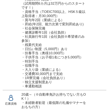
（試用期間6カ月は32万円からのスタート
です！）
・資格手当（TOEIC700以上、HSK５級以
上取得者：月30,000円）
・賞与年2回（業績による）
・昇給(年2回、能力次第で変則昇給あり)
・社会保険完備
・健康診断年1回（会社負担）
・社員旅行年1回（会社負担※希望者のみ
参加）
・残業代支給
・日払い制度（5,000円）あり
・扶養手当（奥様10,000円）
・子供手当（お子様1名につき5,000円）
・特別手当
・役職手当
・大入り袋（業績による）
・交通費30,000円まで支給
・1R寮完備（会社負担あり）
・独立支援制度あり
・車通勤相談
20歳～（※自動車免許お持ちでない方もO
K！）
・未経験者歓迎（最低限の礼儀やマナーを
応募資格
おもちの方）