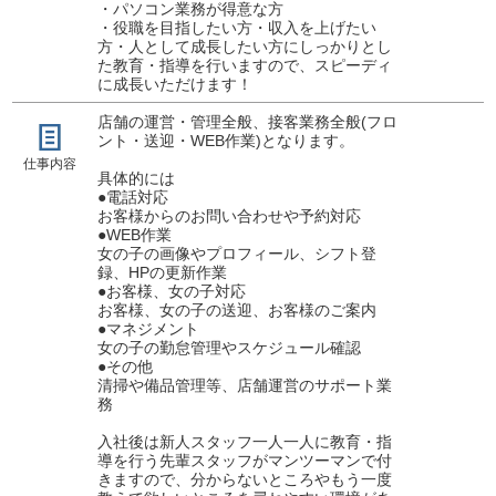
・パソコン業務が得意な方
・役職を目指したい方・収入を上げたい
方・人として成長したい方にしっかりとし
た教育・指導を行いますので、スピーディ
に成長いただけます！
店舗の運営・管理全般、接客業務全般(フロ
ント・送迎・WEB作業)となります。
仕事内容
具体的には
●電話対応
お客様からのお問い合わせや予約対応
●WEB作業
女の子の画像やプロフィール、シフト登
録、HPの更新作業
●お客様、女の子対応
お客様、女の子の送迎、お客様のご案内
●マネジメント
女の子の勤怠管理やスケジュール確認
●その他
清掃や備品管理等、店舗運営のサポート業
務
入社後は新人スタッフ一人一人に教育・指
導を行う先輩スタッフがマンツーマンで付
きますので、分からないところやもう一度