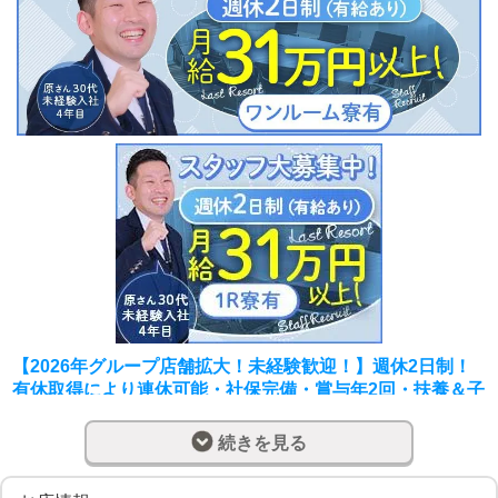
【2026年グループ店舗拡大！未経験歓迎！】週休2日制！
有休取得により連休可能・社保完備・賞与年2回・扶養＆子
供手当・1R寮完備！
続きを見る
【長く安心して働ける会社に入りませんか？】
週休2日の休みを削ることなく、収入UPを狙えます。
風俗業界では休日出勤をして稼ぐといった流れが当たり前