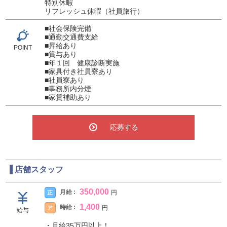
特別休暇
リフレッシュ休暇（社員旅行）
■社会保険完備
■通勤交通費支給
■昇給あり
POINT
■賞与あり
■年１回 健康診断実施
■家具付き社員寮あり
■社員寮あり
■事務所内分煙
■家賃補助あり
応募する
店舗スタッフ
350,000
月給 :
正
円
1,400
時給 :
ア
円
給与
・月給35万円以上！