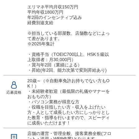
エリマネ平均月収150万円
平均年収1800万円
年2回のインセンティブ込み
経費別途支給
※担当している部屋数、店舗数などによっ
て差があります。
※2025年集計
・資格手当（TOEIC700以上、HSK５級以
上取得者：月30,000円）
・賞与年2回（業績による）
・昇給(年2回、能力次第で変則昇給あり)
20歳～（※自動車免許お持ちでない方もO
K！）
・未経験者歓迎（最低限の礼儀やマナーを
応募資格
おもちの方）
・パソコン業務が得意な方
・役職を目指したい方・収入を上げたい
方・人として成長したい方にしっかりとし
た教育・指導を行いますので、スピーディ
に成長いただけます！
店舗の運営・管理全般、接客業務全般(フロ
ント・送迎・WEB作業)となります。