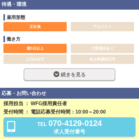
待遇・環境
雇用形態
正社員
アルバイト
働き方
週5日以上
大型連休あり
土日のみ可
休み希望対応可
長期歓迎
週休2日制
続きを見る
完全週休2日制
フルタイム
社員登用制度あり
残業なし
応募・お問い合わせ
勤務開始日相談可
採用担当 ： WFG採用責任者
受付時間 ： 電話応募受付時間：10:00～20:00
稼ぎ方
070-4129-0124
TEL
日払い可
賞与あり
求人受付番号
昇給あり
資格手当あり