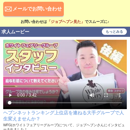
待遇
メールでお問い合わせ
社会保険完備
交通費支給
お問い合わせは
「ジョブヘブン見た」
でスムーズに♪
寮・社宅あり
研修あり
求人ムービー
もっとみる
こだわり
未経験可
経験者歓迎
シニア歓迎
女性歓迎
女性活躍中
大学生歓迎
学歴不問
履歴書不要
幹部候補
車･バイク通勤可
制服貸与
入社祝い金支給
勤務地相談
WEB面接OK
ヘブンネットランキング上位店を連ねる大手グループで人
在宅ワーク可
オフィス内分煙・禁煙
生変えませんか？
WFG(ホワイトフェアリーグループ)について、ジョブヘブンさんにインタビュ
送迎車持込禁煙可
即日採用合否通達可
ーされました！