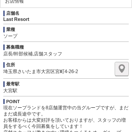
お店情報
でしたが、これからはしっかり休みを取った上で、稼いで
いきましょう。
店舗名
Last Resort
長く安心して働き続けることができる当グループにご入社
になれば転職回数も減るので、結果的に収入は増え、入社
業種
して良かったなと思っていただけると思います。
ソープ
最近では家族がいるので休みをしっかり取れる会社が良
い、結婚予定なので安定して働きたいなどといった方の入
募集職種
社が増えています。
店長/幹部候補,店舗スタッフ
有給休暇も取得できるので、趣味の時間に当てたり、ご家
住所
族と過ごされたりと皆さんプライベートも充実されていま
埼玉県さいたま市大宮区宮町4-26-2
すし、入社後には「想像していたよりも働きやすい！」と
思われるスタッフがほとんどなんですよ♪
最寄駅
大宮駅
【給与詳細】
月給35万円以上！
POINT
（試用期間6カ月は32万円からのスタートです！）
現在ソープランドを8店舗運営中の当グループですが、まだ
・賞与年2回（業績による）
まだ成長途中です。
・残業代支給
お客様からは大変好評を頂いておりますが、スタッフの増
・社会保険完備 （試用期間終了後、全スタッフ加入）
員をするべく今回募集をしています！
・扶養手当（奥様1万円）