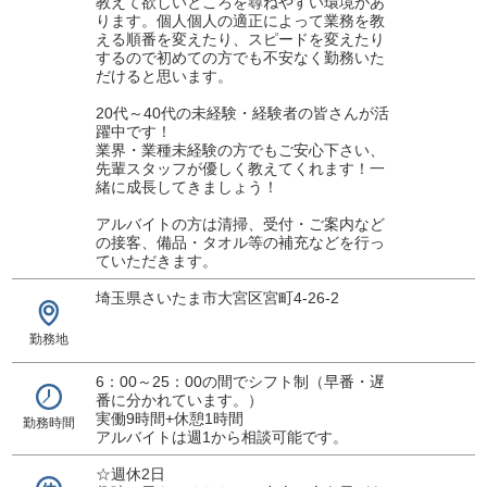
教えて欲しいところを尋ねやすい環境があ
ります。個人個人の適正によって業務を教
える順番を変えたり、スピードを変えたり
するので初めての方でも不安なく勤務いた
だけると思います。
20代～40代の未経験・経験者の皆さんが活
躍中です！
業界・業種未経験の方でもご安心下さい、
先輩スタッフが優しく教えてくれます！一
緒に成長してきましょう！
アルバイトの方は清掃、受付・ご案内など
の接客、備品・タオル等の補充などを行っ
ていただきます。
埼玉県さいたま市大宮区宮町4-26-2
勤務地
6：00～25：00の間でシフト制（早番・遅
番に分かれています。）
実働9時間+休憩1時間
勤務時間
アルバイトは週1から相談可能です。
☆週休2日