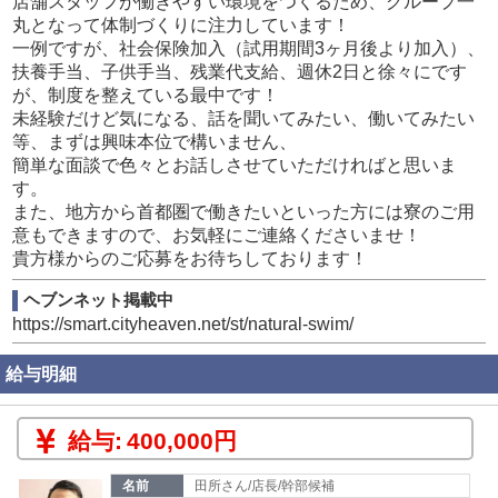
店舗スタッフが働きやすい環境をつくるため、グループ一
・子供手当（お子様1名につき5千円）
丸となって体制づくりに注力しています！
・特別手当
一例ですが、社会保険加入（試用期間3ヶ月後より加入）、
・役職手当
扶養手当、子供手当、残業代支給、週休2日と徐々にです
・大入り袋（業績による）
が、制度を整えている最中です！
・交通費3万円まで支給
未経験だけど気になる、話を聞いてみたい、働いてみたい
等、まずは興味本位で構いません、
未経験から始めた方や経験者の方、20代～50代の様々な経
簡単な面談で色々とお話しさせていただければと思いま
歴をもつ男性スタッフが活躍中です！
す。
また、地方から首都圏で働きたいといった方には寮のご用
毎年新規出店しているので、役職も空きがあり、やる気＆
意もできますので、お気軽にご連絡くださいませ！
実力次第では飛び級で昇格＆昇給することも可能です！
貴方様からのご応募をお待ちしております！
（実際に一般職からマネージャーに上がったスタッフがい
ます。）
ヘブンネット掲載中
https://smart.cityheaven.net/st/natural-swim/
【グループの昇給＆昇格について】
・スタッフ 月給35～42万円
給与明細
・シニアスタッフ 月給36～46万円
・マネージャー 月給38～50万円
・店長 月給50～100万
給与:
400,000円
・エリアマネージャー 月給120万以上
2026年実績です♪
名前
田所さん/店長/幹部候補