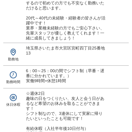
するので初めての方でも不安なく勤務いた
だけると思います。
20代～40代の未経験・経験者の皆さんが活
躍中です！
業界・業種未経験の方でもご安心下さい、
先輩スタッフが優しく教えてくれます！一
緒に成長してきましょう！
埼玉県さいたま市大宮区宮町四丁目25番地
13
勤務地
6：00～25：00の間でシフト制（早番・遅
番に分かれています。）
実働9時間+休憩1時間
勤務時間
☆週休2日
趣味の日をつくりたい、友人と会う日があ
るなど希望のお休みを取ることができま
休日休暇
す！
シフト制なので、3連休にして実家に帰り
たいといったことも可能です！
有給休暇（入社半年後10日付与）