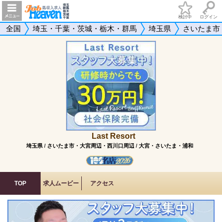
検討中
ログイン
全国
埼玉・千葉・茨城・栃木・群馬
埼玉県
さいたま市
Last Resort
埼玉県
/
さいたま市・大宮周辺・西川口周辺
/
大宮・さいたま・浦和
TOP
求人ムービー
アクセス