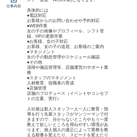
仕事内容
具体的には
●電話対応
お客様からのお問い合わせや予約対応
●WEB作業
女の子の画像やプロフィール、シフト登
録、HPの更新作業
●お客様、女の子対応
お客様、女の子の送迎、お客様のご案内
●マネジメント
女の子の勤怠管理やスケジュール確認
●その他
清掃や備品管理等、店舗運営のサポート業
務
●スタッフのマネジメント
人材教育、役職者の育成
●店舗管理
店舗のプロデュース（イベントやコンセプ
トの立案、実行）
入社後は新人スタッフ一人一人に教育・指
導を行う先輩スタッフがマンツーマンで付
きますので、分からないところやもう一度
教えて欲しいところを尋ねやすい環境があ
ります。個人個人の適正によって業務を教
える順番を変えたり、スピードを変えたり