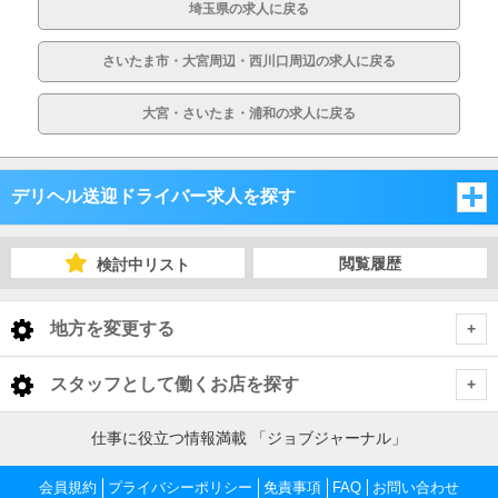
埼玉県の求人に戻る
さいたま市・大宮周辺・西川口周辺の求人に戻る
大宮・さいたま・浦和の求人に戻る
デリヘル送迎ドライバー求人を探す
埼玉県
閲覧履歴
検討中リスト
千葉県
埼玉県
地方を変更する
茨城県
千葉県
埼玉県 デリヘル送迎ドライバー
<
全国トップ
スタッフとして働くお店を探す
栃木県
茨城県
さいたま市・中央地域
千葉県 デリヘル送迎ドライバー
北海道 男性高収入
仕事に役立つ情報満載 「ジョブジャーナル」
東京都
東北 男性高収入
群馬県
栃木県
千葉市
茨城県 デリヘル送迎ドライバー
越谷・東部地域
さいたま市・中央地域 デリヘル送迎ドライバー
会員規約
東京 男性高収入
プライバシーポリシー
免責事項
FAQ
お問い合わせ
神奈川県