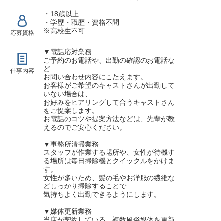
・18歳以上
・学歴・職歴・資格不問
※高校生不可
応募資格
▼電話応対業務
ご予約のお電話や、出勤の確認のお電話な
ど
仕事内容
お問い合わせ内容にこたえます。
お客様がご希望のキャストさんが出勤して
いない場合は、
お好みをヒアリングして合うキャストさん
をご提案します。
お電話のコツや提案方法などは、先輩が教
えるのでご安心ください。
▼事務所清掃業務
スタッフが作業する場所や、女性が待機す
る場所は毎日掃除機とクイックルをかけま
す。
女性が多いため、髪の毛やお洋服の繊維な
どしっかり掃除することで
気持ちよく出勤できるようにします。
▼媒体更新業務
当店が契約している、複数風俗媒体を更新