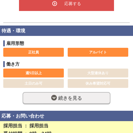
応募する
待遇・環境
雇用形態
正社員
アルバイト
働き方
週5日以上
大型連休あり
土日のみ可
休み希望対応可
長期歓迎
週休2日制
続きを見る
完全週休2日制
社員登用制度あり
残業なし
勤務開始日相談可
応募・お問い合わせ
採用担当 ： 採用担当
稼ぎ方