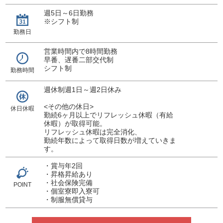
週5日～6日勤務
※シフト制
勤務日
営業時間内で8時間勤務
早番、遅番二部交代制
シフト制
勤務時間
週休制週1日～週2日休み
<その他の休日>
休日休暇
勤続6ヶ月以上でリフレッシュ休暇（有給
休暇）が取得可能。
リフレッシュ休暇は完全消化、
勤続年数によって取得日数が増えていきま
す。
・賞与年2回
・昇格昇給あり
・社会保険完備
POINT
・個室寮即入寮可
・制服無償貸与