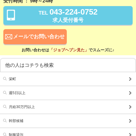
受付時間 ： 9時～24時
前払い可
日払い可
043-224-0752
TEL
賞与あり
昇給あり
求人受付番号
資格手当あり
待遇
メールでお問い合わせ
社会保険完備
交通費支給
お問い合わせは
「ジョブヘブン見た」
でスムーズに♪
寮・社宅あり
食事補助あり
他の人はコチラも検索
研修あり
託児所紹介可
家賃補助あり
栄町
こだわり
週5日以上
未経験可
経験者歓迎
月給30万円以上
シニア歓迎
女性活躍中
大学生歓迎
学歴不問
幹部候補
履歴書不要
幹部候補
制服貸与