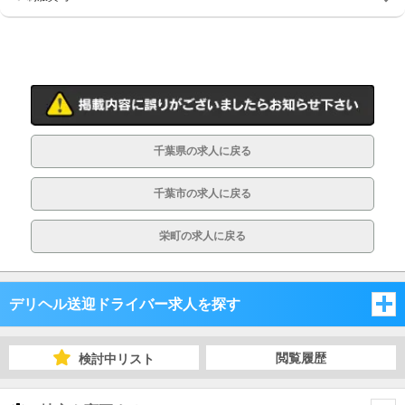
車･バイク通勤可
制服貸与
道具･備品貸与
入社祝い金支給
勤務地相談
WEB面接OK
在宅ワーク可
オフィス内分煙・禁煙
送迎車持込禁煙可
即日採用合否通達可
千葉県の求人に戻る
残業代支給
千葉市の求人に戻る
栄町の求人に戻る
デリヘル送迎ドライバー求人を探す
埼玉県
閲覧履歴
検討中リスト
千葉県
埼玉県