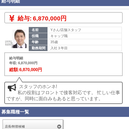
給与明細
▼キャスト出勤管理
急な体調不良がないか確認。出勤予定の女性に問題ないか
給与:
6,870,000円
確認します。
出勤が少ない場合は、出れる方がいないかチャットで送る
名前
Yさん/店舗スタッフ
場合もあります。
役職
キャップ職
&#160;</p>
年齢
35歳
勤務期間
入社３年目
給与明細
年収: 6,870,000円
総額:6,870,000円
スタッフのホンネ!
私の役割はフロントで接客対応です。 忙しい仕事
ですが、同時に面白みもあると思っています。
募集職種一覧
店長/幹部候補