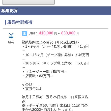
募集要項
店長/幹部候補
410,000
830,000
月給 :
正
円
～
円
勤続期間による目安（月の支払総額）
給与
・1～9ヶ月（ボーイ見習い期間）：41万円
～
・10～15ヶ月（チーフ職に昇格）：46万円
～
・16ヶ月～（キャップ職に昇格）：53万円
～
・マネージャー職：58万円～
・店長職：83万円～
その他
・賞与年2回
毎月末日締め 翌月25日支給 口座振り込
み
※（ボーイ見習い期間）出勤日には給与の
中から2000円前渡しいたします。