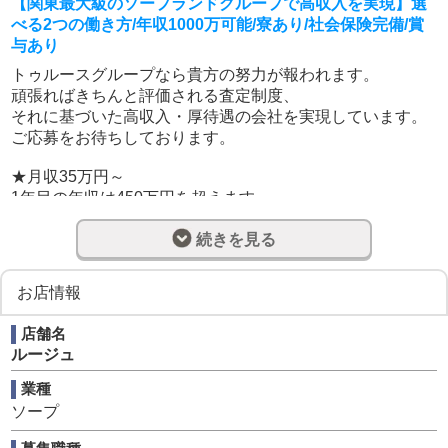
【関東最大級のソープランドグループで高収入を実現】選
べる2つの働き方/年収1000万可能/寮あり/社会保険完備/賞
与あり
トゥルースグループなら貴方の努力が報われます。
頑張ればきちんと評価される査定制度、
それに基づいた高収入・厚待遇の会社を実現しています。
ご応募をお待ちしております。
★月収35万円～
1年目の年収は450万円を超えます。
2年目には年収600万円を突破。
業界有数の高収入求人です。
続きを見る
★社会保険完備
お店情報
業界でも増えてきた『社会保険完備』
トゥルースグループも導入済みです。
店舗名
安心して生活できる環境を実現。
ルージュ
★個室寮完全無料
業種
入社時の負担は限りなく小さく。
ソープ
寮費・水道光熱費はかかりません。
<p>お給料は最大限自分の為に使えます。</p><p>～具体的