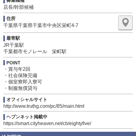
募集職種
なお仕事内容～</p><p>▼電話応対業務
店長/幹部候補
ご予約のお電話や、出勤の確認のお電話など
お問い合わせ内容にこたえます。
住所
お客様がご希望のキャストさんが出勤していない場合は、
千葉県千葉県千葉市中央区栄町4-7
お好みをヒアリングして合うキャストさんをご提案しま
す。
最寄駅
お電話のコツや提案方法などは、先輩が教えるのでご安心
JR千葉駅
ください。
千葉都市モノレール 栄町駅
▼事務所清掃業務
スタッフが作業する場所や、女性が待機する場所は毎日掃
POINT
除機とクイックルをかけます。
・賞与年2回
女性が多いため、髪の毛やお洋服の繊維などしっかり掃除
・社会保険完備
することで
・個室寮即入寮可
気持ちよく出勤できるようにします。
・制服無償貸与
▼媒体更新業務
オフィシャルサイト
当店が契約している、複数風俗媒体を更新していただきま
http://www.truthg.com/pc/85/main.html
す。
具体的には、女性の出勤情報、お店のイベントやキャンペ
ヘブンネット掲載中
ーンのメールマガジン配信
https://smart.cityheaven.net/cb/eightyfive/
求人用のブログ更新など..
コンテンツは多いのですが、覚えたら簡単です♪