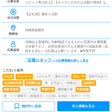
仕事内容
リピート率の向上】【キャストの方の入店数の増加】な
タッフも大募集しているのでご応募お待ちしております!!■
ど、売上UPに繋がる施策の提案を行っていただきます。■
インセンティブあり■賞与あり■昇給あり■日払い可■週払
キャスト管理お店で働いていただいているキャストの方が
い可
【正社員】週休１日制
稼げるようにインターネットを使ったPR（写メ日記）な
休日休暇
どの使い方などのアドバイスを行っていただきます。■PC
更新業務ヘブンネットなど、ポータルサイト等の店舗情報
更新作業を行っていただきます。キャストの出勤情報やイ
沖縄県那覇市
勤務地
ベント、求人ブログの作成となります。基本的にはボタン
を押すだけや、ブログの更新時に簡単に文字が入力出来れ
18歳以上面接時に年齢確認できるものと写真付き履歴書
ば問題ありません。PCが苦手な人でも簡単にできます。
を持参下さい。女性従業員の方も大募集!!※18歳未満（高
応募資格
校生を含む）の応募はお断りします。■学歴不問
「店舗スタッフ」
の仕事情報を詳しく見る
こだわり条件
正社員
アルバイト
土日のみ可
週休2日制
日払い可
資格手当あり
社会保険完備
交通費支給
寮・社宅あり
研修あり
未経験可
経験者歓迎
シニア歓迎
学歴不問
履歴書不要
幹部候補
車･バイク通勤可
制服貸与
入社祝い金支給
在宅ワーク可
検討中に追加
求人情報を見る