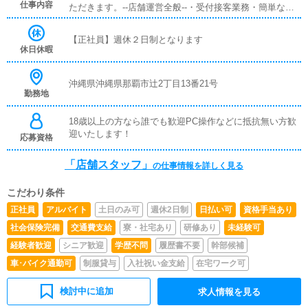
仕事内容
ただきます。--店舗運営全般--・受付接客業務・簡単な清
掃業務・簡単な更新業務・社用車での女性キャストの送
迎、お客様送迎どの項目も未経験の方でも1か月あれば覚
【正社員】週休２日制となります
えれる内容となっております月日が流れ給与も上がってい
休日休暇
くと仕事内容も変わっていきますがいきなり何でもかんで
もやらせたりは致しませんのでご安心ください。先輩社員
がシッカリ教えますので、興味さえあれば仕事は必ず覚え
沖縄県沖縄県那覇市辻2丁目13番21号
勤務地
られます。どんどんできることが増える、知識が増える…
そんな喜びもあると思います。
18歳以上の方なら誰でも歓迎PC操作などに抵抗無い方歓
迎いたします！
応募資格
「店舗スタッフ」
の仕事情報を詳しく見る
こだわり条件
正社員
アルバイト
土日のみ可
週休2日制
日払い可
資格手当あり
社会保険完備
交通費支給
寮・社宅あり
研修あり
未経験可
経験者歓迎
シニア歓迎
学歴不問
履歴書不要
幹部候補
車･バイク通勤可
制服貸与
入社祝い金支給
在宅ワーク可
検討中に追加
求人情報を見る