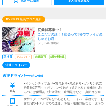
検討中に追加
求人情報を見る
8/7 08:19 店長ブログ更新
従業員募集中！
ここだけの話！！出会って5秒でプレイが楽
しめるお店！
[
デリヘル
/
那覇市
]
正社員
アルバイト
未経験可
経験者歓迎
送迎ドライバー
送迎ドライバー
の求人情報
■インセンティブあり■賞与あり■昇給あり■ガソリン代支
給日給1万円～＋ガソリン代支給（規定あり）※車持ち込
給与
みの方は優遇あり安全運転・時間厳守など、真面目な勤務
をしっかり評価します。勤務日数・時間は希望に合わせて
女性スタッフの送迎を中心としたドライバー業務です。お
調整可能！短時間でもしっかり稼げる環境です。まずは気
客様宅やホテルまでの送迎、待機・連絡対応など、現場の
軽にお問い合わせください。