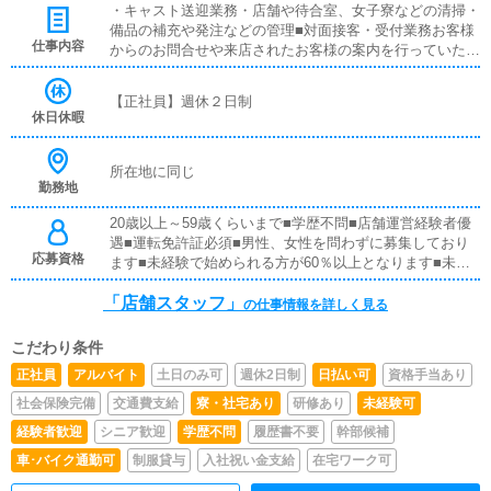
・キャスト送迎業務・店舗や待合室、女子寮などの清掃・
払い可能※寮即日利用可能《昇給・昇格が早い会社です》
備品の補充や発注などの管理■対面接客・受付業務お客様
全従業員の能力や働きぶりを毎月しっかりと評価いたしま
仕事内容
からのお問合せや来店されたお客様の案内を行っていただ
す。従業員一人ひとりと向き合い価値観や本人の希望を尊
きます。予約の確認や、会計作業、注意事項の喚起などを
重した上で適材適所それぞれの長所を伸ばしていきます。
お願いします。簡単なマニュアルや、先輩スタッフに付い
縁の下の力持ちのような目立たない仕事や常日頃の頑張り
【正社員】週休２日制
て業務内容を見ながら徐々に覚えていただきますので、未
もちゃんと評価いたします。昇給・昇格の査定は年４回、
休日休暇
経験の方でも安心して働けます。■企画の立案店舗イベン
長期的かつ広範囲の視野での査定なので全従業員平等に昇
トや店舗運営など様々な企画を提案していただきます。
給のチャンスがございます。
【新規のお客様の増加】【お客様のリピート率の向上】
所在地に同じ
勤務地
【キャストの方の入店数の増加】など、売上UPに繋がる
施策の提案を行っていただきます。■キャスト管理お店で
20歳以上～59歳くらいまで■学歴不問■店舗運営経験者優
働いていただいているキャストの方が稼げるようにインタ
遇■運転免許証必須■男性、女性を問わずに募集しており
ーネットを使ったPR（写メ日記）などの使い方などのア
応募資格
ます■未経験で始められる方が60％以上となります■未経
ドバイスを行っていただきます。■PC更新業務ヘブンネッ
験の方も安心してご応募下さい※暴力団関係者の方又はそ
トなど、ポータルサイト等の店舗情報更新作業を行ってい
「店舗スタッフ」
れに準ずる方のご応募はお断りいたしております。
の仕事情報を詳しく見る
ただきます。キャストの出勤情報やイベント、求人ブログ
の作成となります。基本的にはボタンを押すだけや、ブロ
グの更新時に簡単に文字が入力出来れば問題ありません。
こだわり条件
PCが苦手な人でも簡単にできます。■清掃・備品管理お客
正社員
アルバイト
土日のみ可
週休2日制
日払い可
資格手当あり
様やキャストの方に快適にお過ごしいただくため、店内の
社会保険完備
交通費支給
寮・社宅あり
研修あり
未経験可
清掃や備品の管理・補充を行っていただきます。
経験者歓迎
シニア歓迎
学歴不問
履歴書不要
幹部候補
車･バイク通勤可
制服貸与
入社祝い金支給
在宅ワーク可