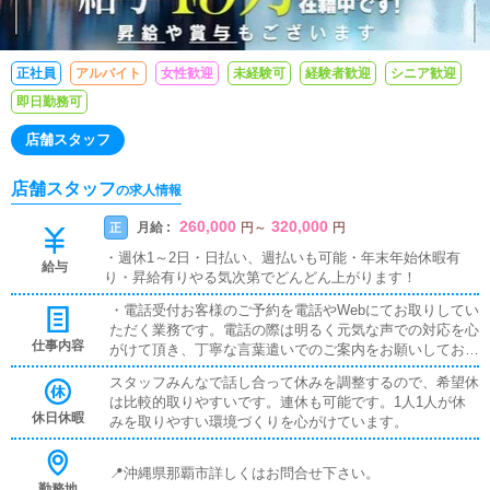
正社員
アルバイト
女性歓迎
未経験可
経験者歓迎
シニア歓迎
即日勤務可
店舗スタッフ
店舗スタッフ
の求人情報
260,000
320,000
月給 :
正
円
～
円
・週休1～2日・日払い、週払いも可能・年末年始休暇有
給与
り・昇給有りやる気次第でどんどん上がります！
・電話受付お客様のご予約を電話やWebにてお取りしてい
ただく業務です。電話の際は明るく元気な声での対応を心
仕事内容
がけて頂き、丁寧な言葉遣いでのご案内をお願いしており
ます。未経験でもスタッフが1から優しく教えてくれます
スタッフみんなで話し合って休みを調整するので、希望休
ので安心です。・送迎基本的にキャストさんを送迎して頂
は比較的取りやすいです。連休も可能です。1人1人が休
きます。時間厳守を意識して頂き、キャストの方が円滑に
休日休暇
みを取りやすい環境づくりを心がけています。
ストレスなくお仕事を進められるようにサポートして頂き
ます。もちろん交通ルールを守り、安全運転での送迎が第
一です！・キャストの出勤スケジュール管理キャストの方
📍沖縄県那覇市詳しくはお問合せ下さい。
に出勤スケジュールを確認してサイトに入力する業務で
勤務地