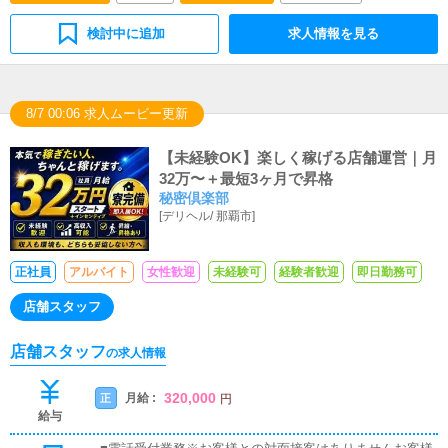
検討中に追加
求人情報を見る
8/7 00:06 求人ムービー更新
【未経験OK】楽しく稼げる店舗運営｜月
32万〜＋最短3ヶ月で昇格
秘密倶楽部
[
デリヘル
/
那覇市
]
正社員
アルバイト
女性歓迎
未経験可
経験者歓迎
即日勤務可
店舗スタッフ
店舗スタッフ
の求人情報
320,000
月給 :
正
円
給与