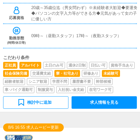
20歳～35歳位迄（男女問わず）※未経験者大歓迎◆要運免
◆パソコンの文字入力等ができる方◆元気があって女の子
応募資格
に優しい方
09時～（昼勤スタッフ）17時～（夜勤スタッフ）
勤務形態
(時間/休日等)
こだわり条件
正社員
アルバイト
土日のみ可
週休2日制
日払い可
資格手当あり
社会保険完備
交通費支給
寮・社宅あり
研修あり
未経験可
経験者歓迎
シニア歓迎
学歴不問
履歴書不要
幹部候補
車･バイク通勤可
制服貸与
入社祝い金支給
在宅ワーク可
検討中に追加
求人情報を見る
8/6 16:55 求人ムービー更新