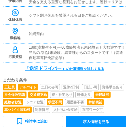
仕事内容
安全を支える重要な役割をお任せします。運転エリアは熊
本市内および近郊。長距離運転はありません。安全運転・
時間厳守・マナーを大切にしていただければOKです。勤
シフト制お休みを希望される日をご相談ください。
務時間は柔軟に対応。昼だけ・夜だけ・週末のみなど、あ
休日休暇
なたの生活スタイルに合わせて働けます。Wワークや副業
希望の方も多数活躍中です。車持ち込みの方は大歓迎！ガ
ソリン代支給（規定あり）、車両手当もあります。
沖縄県内
勤務地
18歳(高校生不可)～60歳経験者も未経験者も大歓迎です!!
当店の7割は未経験、異業種からのスタートです!!（普通
応募資格
自動車運転免許必須）
「送迎ドライバー」
の仕事情報を詳しく見る
こだわり条件
正社員
アルバイト
土日のみ可
週休2日制
日払い可
資格手当あり
社会保険完備
交通費支給
寮・社宅あり
研修あり
未経験可
経験者歓迎
シニア歓迎
学歴不問
履歴書不要
幹部候補
車･バイク通勤可
制服貸与
入社祝い金支給
在宅ワーク可
検討中に追加
求人情報を見る