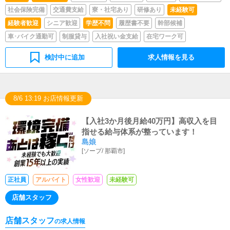
社会保険完備
交通費支給
寮・社宅あり
研修あり
未経験可
経験者歓迎
シニア歓迎
学歴不問
履歴書不要
幹部候補
車･バイク通勤可
制服貸与
入社祝い金支給
在宅ワーク可
検討中に追加
求人情報を見る
8/6 13:19 お店情報更新
【入社3か月後月給40万円】高収入を目
指せる給与体系が整っています！
島娘
[
ソープ
/
那覇市
]
正社員
アルバイト
女性歓迎
未経験可
店舗スタッフ
店舗スタッフ
の求人情報