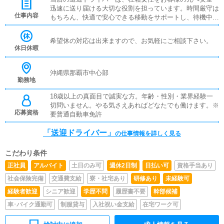
迅速に送り届ける大切な役割を担っています。時間厳守は
仕事内容
もちろん、快適で安心できる移動をサポートし、待機中も
丁寧な対応と臨機応変な判断力が求められます。女性スタ
ッフが安心して働ける環境づくりを支える、やりがいのあ
希望休の対応は出来ますので、お気軽にご相談下さい。
るお仕事です。運転が好きで、責任感のある方に最適な職
休日休暇
種です。
沖縄県那覇市中心部
勤務地
18歳以上の真面目で誠実な方。年齢・性別・業界経験一
切問いません。やる気さえあればどなたでも働けます。※
応募資格
要普通自動車免許
「送迎ドライバー」
の仕事情報を詳しく見る
こだわり条件
正社員
アルバイト
土日のみ可
週休2日制
日払い可
資格手当あり
社会保険完備
交通費支給
寮・社宅あり
研修あり
未経験可
経験者歓迎
シニア歓迎
学歴不問
履歴書不要
幹部候補
車･バイク通勤可
制服貸与
入社祝い金支給
在宅ワーク可