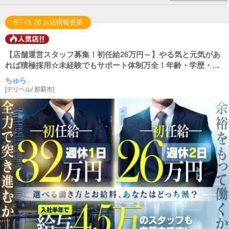
8/7 01:28 お店情報更新
【店舗運営スタッフ募集！初任給26万円～】やる気と元気があ
れば積極採用☆未経験でもサポート体制万全！年齢・学歴・職
歴・業界経験一切不問！
ちゅら
[
デリヘル
/
那覇市
]