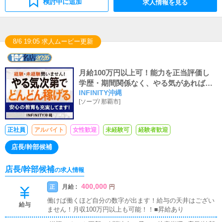
検討中に追加
求人情報を見る
8/6 19:05 求人ムービー更新
月給100万円以上可！能力を正当評価し
学歴・期間関係なく、やる気があれば稼
INFINITY沖縄
げます！！
[
ソープ
/
那覇市
]
正社員
アルバイト
女性歓迎
未経験可
経験者歓迎
店長/幹部候補
店長/幹部候補
の求人情報
400,000
月給 :
正
円
働けば働くほど自分の数字が出ます！給与の天井はござい
給与
ません！月収100万円以上も可能！！■昇給あり