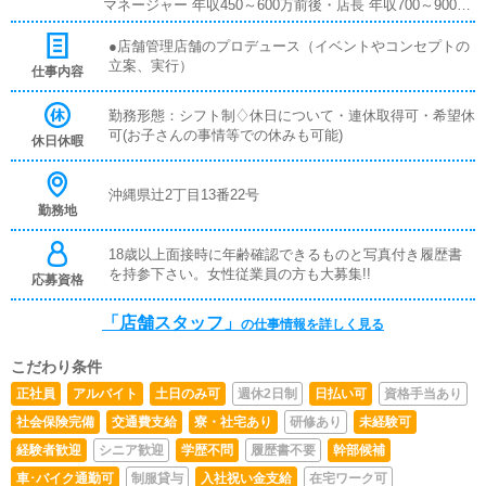
マネージャー 年収450～600万前後・店長 年収700～900万
前後・エリアマネージャー年収1,000万～
●店舗管理店舗のプロデュース（イベントやコンセプトの
立案、実行）
仕事内容
勤務形態：シフト制♢休日について・連休取得可・希望休
可(お子さんの事情等での休みも可能)
休日休暇
沖縄県辻2丁目13番22号
勤務地
18歳以上面接時に年齢確認できるものと写真付き履歴書
を持参下さい。女性従業員の方も大募集!!
応募資格
「店舗スタッフ」
の仕事情報を詳しく見る
こだわり条件
正社員
アルバイト
土日のみ可
週休2日制
日払い可
資格手当あり
社会保険完備
交通費支給
寮・社宅あり
研修あり
未経験可
経験者歓迎
シニア歓迎
学歴不問
履歴書不要
幹部候補
車･バイク通勤可
制服貸与
入社祝い金支給
在宅ワーク可