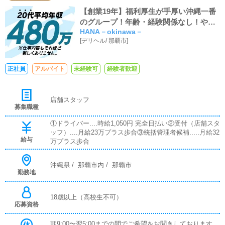
【創業19年】福利厚生が手厚い沖縄一番
のグループ！年齢・経験関係なし！やる
HANA－okinawa－
気が結果に、結果が高収入に繋がりま
[
デリヘル
/
那覇市
]
す！
正社員
アルバイト
未経験可
経験者歓迎
店舗スタッフ
募集職種
①ドライバー....時給1,050円 完全日払い②受付（店舗スタ
ッフ）....月給23万プラス歩合③統括管理者候補.....月給32
給与
万プラス歩合
沖縄県
/
那覇市内
/
那覇市
勤務地
18歳以上（高校生不可）
応募資格
朝9:00〜翌5:00までの間でご希望をお聞きしております