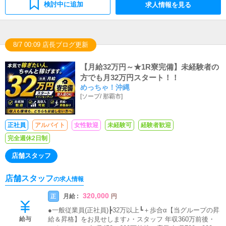
検討中に追加
求人情報を見る
8/7 00:09 店長ブログ更新
【月給32万円～★1R寮完備】未経験者の
方でも月32万円スタート！！
めっちゃ！沖縄
[
ソープ
/
那覇市
]
正社員
アルバイト
女性歓迎
未経験可
経験者歓迎
完全週休2日制
店舗スタッフ
店舗スタッフ
の求人情報
320,000
月給 :
正
円
●一般従業員(正社員)┣32万以上┗＋歩合α【当グループの昇
給与
給＆昇格】をお見せします♪・スタッフ 年収360万前後・