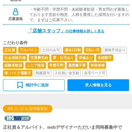
す。・サイトの更新簡単なサイト更新作業があります。先
・年齢不問・学歴不問・未経験者歓迎・男女問わず募集し
輩スタッフが丁寧に教えてくれます。・備品の買い出し足
ております意欲や熱意、人柄を重視した採用を行いますの
りなくなった備品などを百均やドン・キホーテなどへ買い
応募資格
で、まずはご応募下さい。
出しに行ったりもします。・事務所の掃除スタッフみんな
で業務の合間で掃除をしたりもします。色々な業務があり
「店舗スタッフ」
ますが1人で全部こなすわけではなく、スタッフみんなで
の仕事情報を詳しく見る
分担して仕事をこなすので難しく考えなくて大丈夫です！
こだわり条件
正社員
アルバイト
土日のみ可
週休2日制
日払い可
資格手当あり
社会保険完備
交通費支給
寮・社宅あり
研修あり
未経験可
経験者歓迎
シニア歓迎
学歴不問
履歴書不要
幹部候補
車･バイク通勤可
制服貸与
入社祝い金支給
在宅ワーク可
検討中に追加
求人情報を見る
8/6 21:12 お店情報更新
正社員＆アルバイト、webデザイナーただいま同時募集中で