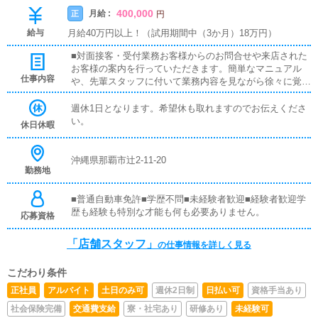
400,000
月給 :
正
円
給与
月給40万円以上！（試用期間中（3か月）18万円）
■対面接客・受付業務お客様からのお問合せや来店された
お客様の案内を行っていただきます。簡単なマニュアル
仕事内容
や、先輩スタッフに付いて業務内容を見ながら徐々に覚え
ていただきますので、未経験の方でも安心して働けます。
■PC更新業務ヘブンネットなど、ポータルサイト等の店舗
週休1日となります。希望休も取れますのでお伝えくださ
情報更新作業を行っていただきます。キャストの出勤情報
い。
休日休暇
やイベント、求人ブログの作成となります。基本的にはボ
タンを押すだけや、ブログの更新時に簡単に文字が入力出
来れば問題ありません。PCが苦手な人でも簡単にできま
沖縄県那覇市辻2-11-20
勤務地
す。■清掃・備品管理お客様やキャストの方に快適にお過
ごしいただくため、店内の清掃や備品の管理・補充を行っ
ていただきます。受付・電話対応・清掃・ネット更新(簡
■普通自動車免許■学歴不問■未経験者歓迎■経験者歓迎学
易作業)
歴も経験も特別な才能も何も必要ありません。
応募資格
「店舗スタッフ」
の仕事情報を詳しく見る
こだわり条件
正社員
アルバイト
土日のみ可
週休2日制
日払い可
資格手当あり
社会保険完備
交通費支給
寮・社宅あり
研修あり
未経験可