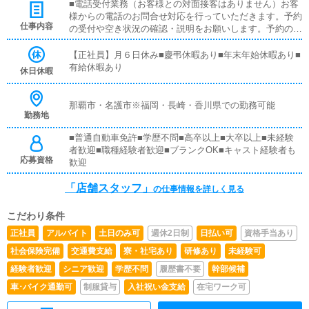
■電話受付業務（お客様との対面接客はありません）お客
様からの電話のお問合せ対応を行っていただきます。予約
仕事内容
の受付や空き状況の確認・説明をお願いします。予約の確
定後はキャストやドライバーに通達します。簡単なマニュ
アルや先輩スタッフに気軽に聞ける環境ですので、未経験
【正社員】月６日休み■慶弔休暇あり■年末年始休暇あり■
でも安心して働けます。■PC更新業務ヘブンネットなど、
有給休暇あり
休日休暇
ポータルサイト等の店舗情報更新作業を行っていただきま
す。キャストの出勤情報やイベント、求人ブログの作成と
なります。基本的にはボタンを押すだけや、ブログの更新
那覇市・名護市※福岡・長崎・香川県での勤務可能
勤務地
時に簡単に文字が入力出来れば問題ありません。PCが苦
手な人でも簡単にできます。■清掃・備品管理お客様やキ
■普通自動車免許■学歴不問■高卒以上■大卒以上■未経験
ャストの方に快適にお過ごしいただくため、店内の清掃や
者歓迎■職種経験者歓迎■ブランクOK■キャスト経験者も
備品の管理・補充を行っていただきます。
応募資格
歓迎
「店舗スタッフ」
の仕事情報を詳しく見る
こだわり条件
正社員
アルバイト
土日のみ可
週休2日制
日払い可
資格手当あり
社会保険完備
交通費支給
寮・社宅あり
研修あり
未経験可
経験者歓迎
シニア歓迎
学歴不問
履歴書不要
幹部候補
車･バイク通勤可
制服貸与
入社祝い金支給
在宅ワーク可