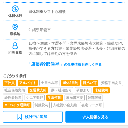
の方はご自身の手腕が問われる責任のある仕事となりま
す。トークスキルや企画力など必要な要素は多々あります
週休制※シフト応相談
が、その分やり甲斐は120％保証します！未経験からスタ
休日休暇
ートしても僅か3ヶ月後には店長に就任した実績などもあ
りますので、チャンスは誰にでもありま
沖縄県那覇市
勤務地
18歳〜30歳・学歴不問・業界未経験者大歓迎・簡単なPC
操作ができる方歓迎・業界経験者優遇・店長・幹部候補の
応募資格
方に関しては長期の方を優遇
「店長/幹部候補」
の仕事情報を詳しく見る
こだわり条件
正社員
アルバイト
土日のみ可
週休2日制
日払い可
資格手当あり
社会保険完備
交通費支給
寮・社宅あり
研修あり
未経験可
経験者歓迎
シニア歓迎
学歴不問
履歴書不要
幹部候補
車･バイク通勤可
制服貸与
入社祝い金支給
在宅ワーク可
検討中に追加
求人情報を見る