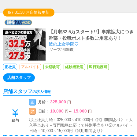
8/7 01:38 お店情報更新
【月収32.5万スタート!!】事業拡大につき
幹部・役職ポスト多数ご用意あり！
波の上女学院♡
[
ソープ
/
那覇市
]
正社員
アルバイト
未経験可
経験者歓迎
即日勤務可
店舗スタッフ
店舗スタッフ
の求人情報
325,000
月給 :
正
円
10,000
15,000
日給 :
ア
円
～
円
①正社員月給：325,000～410,000円《試用期間あり》＋大
給与
入手当あり＋専門職務に応じて特別手当あり②アルバイト
日給：10,000～15,000円《試用期間あり》------------------------
---------------※経験・能力に応じて年４回の昇給査定あり※日