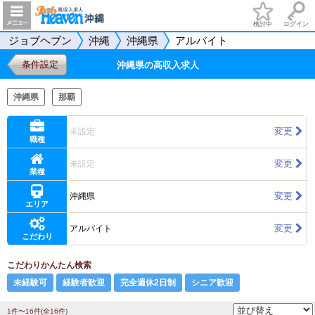
検討中
ログイン
ジョブヘブン
沖縄
沖縄県
アルバイト
条件設定
沖縄県の高収入求人
沖縄県
那覇
変更
未設定
職種
変更
未設定
業種
変更
沖縄県
エリア
変更
アルバイト
こだわり
こだわりかんたん検索
未経験可
経験者歓迎
完全週休2日制
シニア歓迎
1件〜16件(全16件)