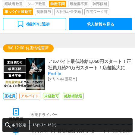
経験者歓迎
シニア歓迎
学歴不問
履歴書不要
幹部候補
車･バイク通勤可
制服貸与
入社祝い金支給
在宅ワーク可
検討中に追加
求人情報を見る
8/6 12:00 お店情報更新
アルバイト最低時給1,050円スタート！正
社員月給20万円スタート！店舗拡大につ
Profile
き緊急募集中！！安定のグループ店でア
[
デリヘル
/
那覇市
]
ナタも働きませんか？？ 男性・女性と
もにスタッフ募集中です♪
正社員
アルバイト
未経験可
経験者歓迎
送迎ドライバー
募集職種
条件設定
16件(1〜16件)
【アルバイト】最低時給1,050円スタート！！【正社員候