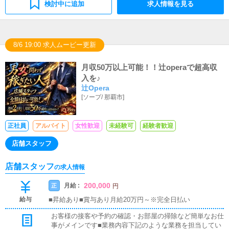
の管理・補充を行っていただきます。
検討中に追加
求人情報を見る
8/6 19:00 求人ムービー更新
月収50万以上可能！！辻operaで超高収
入を♪
辻Opera
[
ソープ
/
那覇市
]
正社員
アルバイト
女性歓迎
未経験可
経験者歓迎
店舗スタッフ
店舗スタッフ
の求人情報
200,000
月給 :
正
円
給与
■昇給あり■賞与あり月給20万円～※完全日払い
お客様の接客や予約の確認・お部屋の掃除など簡単なお仕
事がメインです■業務内容下記のような業務を担当してい