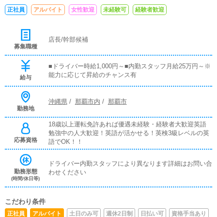
正社員
アルバイト
女性歓迎
未経験可
経験者歓迎
店長/幹部候補
募集職種
■ドライバー時給1,000円～■内勤スタッフ月給25万円～※
能力に応じて昇給のチャンス有
給与
沖縄県
/
那覇市内
/
那覇市
勤務地
18歳以上運転免許あれば優遇未経験・経験者大歓迎英語
勉強中の人大歓迎！英語が活かせる！英検3級レベルの英
応募資格
語でOK！！
ドライバー内勤スタッフにより異なります詳細はお問い合
勤務形態
わせください
(時間/休日等)
こだわり条件
正社員
アルバイト
土日のみ可
週休2日制
日払い可
資格手当あり