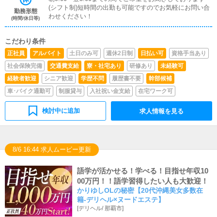
(シフト制)短時間の出勤も可能ですのでお気軽にお問い合
勤務形態
わせください！
(時間/休日等)
こだわり条件
正社員
アルバイト
土日のみ可
週休2日制
日払い可
資格手当あり
社会保険完備
交通費支給
寮・社宅あり
研修あり
未経験可
経験者歓迎
シニア歓迎
学歴不問
履歴書不要
幹部候補
車･バイク通勤可
制服貸与
入社祝い金支給
在宅ワーク可
検討中に追加
求人情報を見る
8/6 16:44 求人ムービー更新
語学が活かせる！学べる！目指せ年収10
00万円！！語学習得したい人も大歓迎！
かりゆしOLの秘密【20代沖縄美女多数在
籍-デリヘル×ヌードエステ】
[
デリヘル
/
那覇市
]