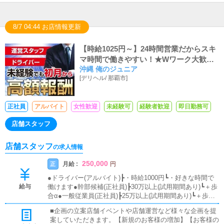
8/7 04:44 お店情報更新
【時給1025円～】24時間営業だからスキ
マ時間で働きやすい！★Wワーク大歓迎!!
沖縄 俺のジュニア
★送迎ドライバー大募集中!!
[
デリヘル
/
那覇市
]
正社員
アルバイト
女性歓迎
未経験可
経験者歓迎
即日勤務可
店舗スタッフ
店舗スタッフ
の求人情報
250,000
月給 :
正
円
●ドライバー(アルバイト)┣・時給1000円┗・好きな時間で
給与
働けます●幹部候補(正社員)┣30万以上(試用期間あり)┗＋歩
合α●一般従業員(正社員)┣25万以上(試用期間あり)┗＋歩合α
●一般従業員(アルバイト)┣15万3000以上┣週休2日┣勤務8時
■企画の立案店舗イベントや店舗運営など様々な企画を提
間┣残業なし┗定期昇給あり働き方についてのご要望が御座
案していただきます。【新規のお客様の増加】【お客様の
いましたら面接時にお気軽にご相談ください。女性内勤ス