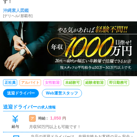
す！
沖縄素人図鑑
[
デリヘル
/
那覇市
]
正社員
アルバイト
女性歓迎
未経験可
経験者歓迎
即日勤務可
送迎ドライバー
Web運営スタッフ
送迎ドライバー
の求人情報
1,050
時給 :
ア
円
給与
月収50万円以上も可能です！
当店の送迎ドライバーは、在籍女性をお客様の元へ安全・