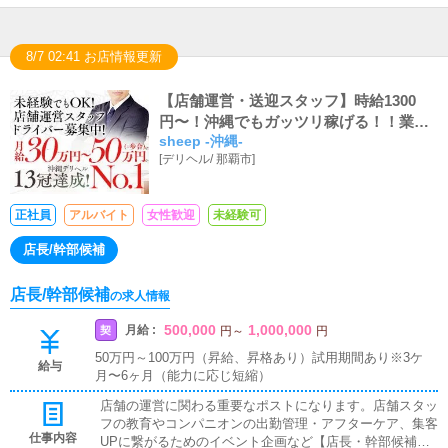
8/7 02:41 お店情報更新
【店舗運営・送迎スタッフ】時給1300
円〜！沖縄でもガッツリ稼げる！！業界
sheep -沖縄-
最高峰のお給料額で充実のプライベート
[
デリヘル
/
那覇市
]
をお約束します！
正社員
アルバイト
女性歓迎
未経験可
店長/幹部候補
店長/幹部候補
の求人情報
500,000
1,000,000
月給 :
契
円
～
円
50万円～100万円（昇給、昇格あり）試用期間あり※3ケ
給与
月〜6ヶ月（能力に応じ短縮）
店舗の運営に関わる重要なポストになります。店舗スタッ
フの教育やコンパニオンの出勤管理・アフターケア、集客
仕事内容
UPに繋がるためのイベント企画など【店長・幹部候補】