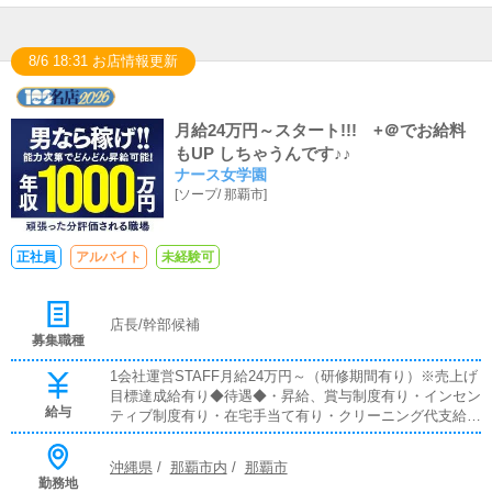
8/6 18:31 お店情報更新
月給24万円～スタート!!! +＠でお給料
もUP しちゃうんです♪♪
ナース女学園
[
ソープ
/
那覇市
]
正社員
アルバイト
未経験可
店長/幹部候補
募集職種
1会社運営STAFF月給24万円～（研修期間有り）※売上げ
目標達成給有り◆待遇◆・昇給、賞与制度有り・インセン
給与
ティブ制度有り・在宅手当て有り・クリーニング代支給・
車通勤可（駐車場完備）2送迎サポートSTAFF月給15万円
～
沖縄県
/
那覇市内
/
那覇市
勤務地