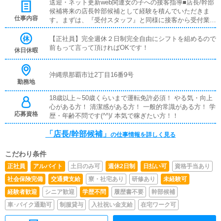
送迎・ネット更新web関連女の子への接客指導■店長/幹部
候補将来の店長幹部候補として経験を積んでいただきま
仕事内容
す。まずは、『受付スタッフ』と同様に接客から受付業務
を行っていただきます。業務に慣れてきたら、『キャスト
の管理』や『経営に関わる業務』を順に覚えていただきま
【正社員】完全週休２日制完全自由にシフトを組めるので
す。早い方だと１年ぐらいで、店長として新しい店舗の運
前もって言って頂ければOKです！
休日休暇
営をお任せします。■対面接客・受付業務お客様からのお
問合せや来店されたお客様の案内を行っていただきます。
予約の確認や、会計作業、注意事項の喚起などをお願いし
沖縄県那覇市辻2丁目16番9号
勤務地
ます。簡単なマニュアルや、先輩スタッフに付いて業務内
容を見ながら徐々に覚えていただきますので、未経験の方
18歳以上～50歳くらいまで運転免許必須！ やる気・向上
でも安心して働けます。■キャスト管理お店で働いていた
心がある方！ 清潔感がある方！ 一般的常識がある方！ 学
だいているキャストの方が稼げるようにインターネットを
応募資格
歴・年齢不問です(^^)/ 本気で稼ぎたい方！！
使ったPR（写メ日記）などの使い方などのアドバイスを
行っていただきます。■企画の立案店舗イベントや店舗運
「店長/幹部候補」
の仕事情報を詳しく見る
営など様々な企画を提案していただきます。【新規のお客
様の増加】【お客様のリピート率の向上】【キャストの方
の入店数の増加】など、売上UPに繋がる施策の提案を行
こだわり条件
っていただきます。■PC更新業務ヘブンネットなど、ポー
正社員
アルバイト
土日のみ可
週休2日制
日払い可
資格手当あり
タルサイト等の店舗情報更新作業を行っていただきます。
社会保険完備
交通費支給
寮・社宅あり
研修あり
未経験可
キャストの出勤情報やイベント、求人ブログの作成となり
ます。基本的にはボタンを押すだけや、ブログの更新時に
経験者歓迎
シニア歓迎
学歴不問
履歴書不要
幹部候補
簡単に文字が入力出来れば問題ありません。PCが苦手な
車･バイク通勤可
制服貸与
入社祝い金支給
在宅ワーク可
人でも簡単にできます。■清掃・備品管理お客様やキャス
トの方に快適にお過ごしいただくため、店内の清掃や備品