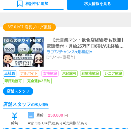
検討中に追加
求人情報を見る
8/7 01:07 店長ブログ更新
【元営業マン・飲食店経験者も歓迎】
電話受付・月給25万円◎8割が未経験で入
ラブ♡チャンス♥那覇店♥
社！スピード出世あり
[
デリヘル
/
那覇市
]
正社員
アルバイト
女性歓迎
未経験可
経験者歓迎
シニア歓迎
即日勤務可
完全週休2日制
店舗スタッフ
店舗スタッフ
の求人情報
250,000
月給 :
正
円
給与
■賞与あり■昇給あり■試用期間あり