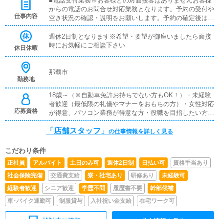
■電話受付業務※お客様との対面接客はありませんお客様
からの電話のお問合せ対応業務となります。予約の受付や
仕事内容
空き状況の確認・説明をお願いします。予約の確定後はキ
ャストやドライバーに通達します。■PC更新業務ヘブンネ
ットを始めとするポータルサイトの更新作業を行います。
週休2日制となります※希望・要望が御座いましたら面接
基本的なPC操作が出来ればすぐに慣れることが出来ま
時にお気軽にご相談下さい
休日休暇
す。■清掃・備品管理お客様やキャストの方に快適にお過
ごしいただくため、店内の清掃や備品の管理・補充を行っ
ていただきます。
那覇市
勤務地
18歳～（※自動車免許お持ちでない方もOK！）・未経験
者歓迎（最低限の礼儀やマナーをおもちの方）・女性対応
応募資格
が得意、パソコン業務が得意な方・役職を目指したい方・
収入を上げたい方・人として成長したい方にしっかりとし
「店舗スタッフ」
た教育・指導を行いますので、スピーディに成長いただけ
の仕事情報を詳しく見る
ます！
こだわり条件
正社員
アルバイト
土日のみ可
週休2日制
日払い可
資格手当あり
社会保険完備
交通費支給
寮・社宅あり
研修あり
未経験可
経験者歓迎
シニア歓迎
学歴不問
履歴書不要
幹部候補
車･バイク通勤可
制服貸与
入社祝い金支給
在宅ワーク可