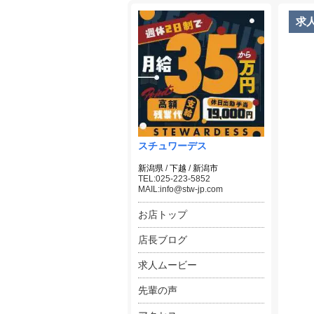
求
スチュワーデス
新潟県
/
下越
/
新潟市
TEL:025-223-5852
MAIL:info@stw-jp.com
お店トップ
店長ブログ
求人ムービー
先輩の声