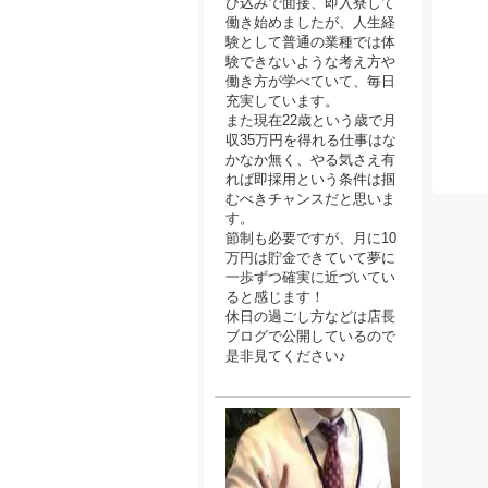
び込みで面接、即入寮して
働き始めましたが、人生経
験として普通の業種では体
験できないような考え方や
働き方が学べていて、毎日
充実しています。
また現在22歳という歳で月
収35万円を得れる仕事はな
かなか無く、やる気さえ有
れば即採用という条件は掴
むべきチャンスだと思いま
す。
節制も必要ですが、月に10
万円は貯金できていて夢に
一歩ずつ確実に近づいてい
ると感じます！
休日の過ごし方などは店長
ブログで公開しているので
是非見てください♪