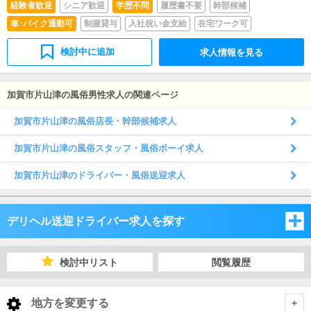
経験者歓迎
シニア歓迎
学歴不問
履歴書不要
幹部候補
車･バイク通勤可
制服貸与
入社祝い金支給
在宅ワーク可
検討中に追加
求人情報を見る
加賀市片山津の風俗男性求人の関連ページ
加賀市片山津の風俗店長・幹部候補求人
加賀市片山津の風俗スタッフ・風俗ボーイ求人
加賀市片山津のドライバー・風俗送迎求人
デリヘル送迎ドライバー求人を探す
石川県
検討中リスト
閲覧履歴
富山県
石川県
地方を変更する