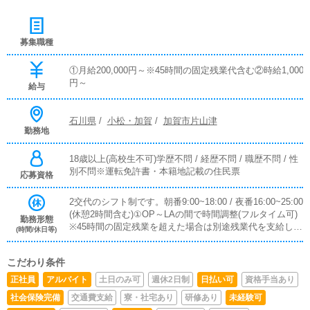
募集職種
①月給200,000円～※45時間の固定残業代含む②時給1,000
円～
給与
石川県
/
小松・加賀
/
加賀市片山津
勤務地
18歳以上(高校生不可)学歴不問 / 経歴不問 / 職歴不問 / 性
別不問※運転免許書・本籍地記載の住民票
応募資格
2交代のシフト制です。朝番9:00~18:00 / 夜番16:00~25:00
(休憩2時間含む)①OP～LAの間で時間調整(フルタイム可)
勤務形態
※45時間の固定残業を超えた場合は別途残業代を支給しま
(時間/休日等)
す。②朝番or夜番(8時間)③上記以外でもシフト調整可能
こだわり条件
正社員
アルバイト
土日のみ可
週休2日制
日払い可
資格手当あり
社会保険完備
交通費支給
寮・社宅あり
研修あり
未経験可