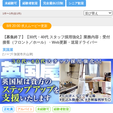
未経験可
経験者歓迎
完全週休2日制
シニア歓迎
1件〜1件(全1件)
8/8 20:00 求人ムービー更新
【募集終了】【30代・40代 スタッフ採用強化】業務内容：受付
接客（フロント／ホール）・Web更新・送迎ドライバー
英国屋
[
ソープ
/
加賀市片山津
]
正社員
アルバイト
未経験可
経験者歓迎