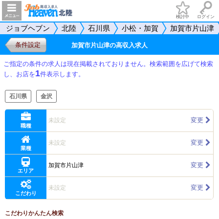
検討中
ログイン
ジョブヘブン
北陸
石川県
小松・加賀
加賀市片山津
条件設定
加賀市片山津の高収入求人
ご指定の条件の求人は現在掲載されておりません。検索範囲を広げて検索
1
し、お店を
件表示します。
石川県
金沢
変更
未設定
職種
変更
未設定
業種
変更
加賀市片山津
エリア
変更
未設定
こだわり
こだわりかんたん検索