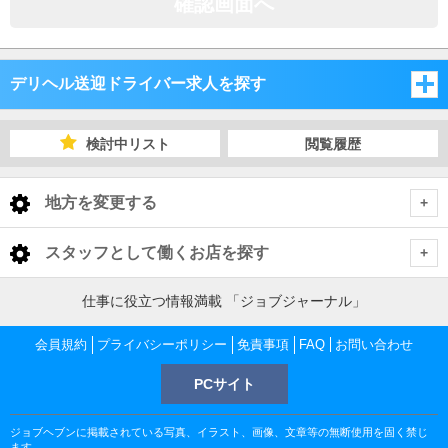
確認画面へ
デリヘル送迎ドライバー求人を探す
愛知県
検討中リスト
閲覧履歴
岐阜県
愛知県
地方を変更する
三重県
岐阜県
愛知県 デリヘル送迎ドライバー
<
全国トップ
スタッフとして働くお店を探す
静岡県
三重県
名古屋市
岐阜県 デリヘル送迎ドライバー
北海道 男性高収入
仕事に役立つ情報満載 「ジョブジャーナル」
愛知県
東北 男性高収入
静岡県
岐阜市
三重県 デリヘル送迎ドライバー
三河
名古屋市 デリヘル送迎ドライバー
会員規約
プライバシーポリシー
免責事項
FAQ
お問い合わせ
愛知 男性高収入
岐阜県
南関東 男性高収入
名古屋 男性高収入
PCサイト
津・松阪
静岡県 デリヘル送迎ドライバー
大垣・羽島
尾張
岐阜市 デリヘル送迎ドライバー
名古屋駅・中村・西区 デリヘル送迎ドライバー
三河 デリヘル送迎ドライバー
岐阜 男性高収入
甲信越 男性高収入
三重県
錦 男性高収入
金津園 男性高収入
ジョブヘブンに掲載されている写真、イラスト、画像、文章等の無断使用を固く禁じ
北関東 男性高収入
東部
四日市・鈴鹿・桑名
岐南・各務原
津・松阪 デリヘル送迎ドライバー
金津園 デリヘル送迎ドライバー
大垣・羽島 デリヘル送迎ドライバー
納屋橋・中村区 デリヘル送迎ドライバー
岡崎 デリヘル送迎ドライバー
尾張 デリヘル送迎ドライバー
三重 男性高収入
ます。