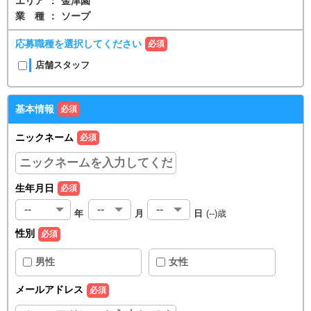
エリア
：
金津園
業種
：
ソープ
応募職種を選択してください
必須
店舗スタッフ
基本情報
必須
ニックネーム
必須
生年月日
必須
年
月
日
(
--
)歳
性別
必須
男性
女性
メールアドレス
必須