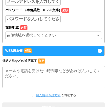
パスワード (半角英数 6～20文字)
必須
在住地域
必須
WEB履歴書
+
任意
連絡方法などの補足事項
任意
個人情報保護方針
に同意する