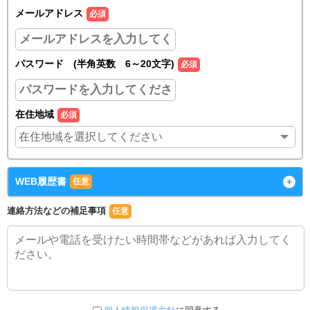
メールアドレス
必須
パスワード (半角英数 6～20文字)
必須
在住地域
必須
WEB履歴書
+
任意
連絡方法などの補足事項
任意