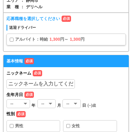
エリア
：
静岡市
業種
：
デリヘル
応募職種を選択してください
必須
送迎ドライバー
アルバイト
：
時給
1,300
円～
1,300
円
基本情報
必須
ニックネーム
必須
生年月日
必須
年
月
日
(
--
)歳
性別
必須
男性
女性