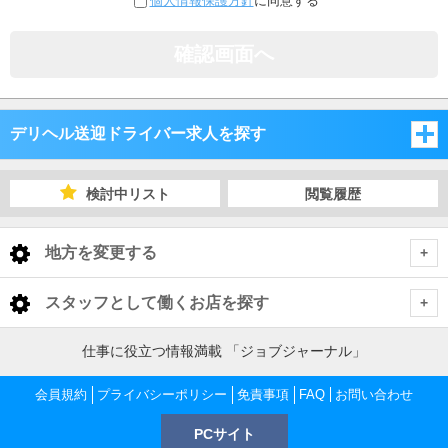
個人情報保護方針
に同意する
確認画面へ
デリヘル送迎ドライバー求人を探す
愛知県
検討中リスト
閲覧履歴
岐阜県
愛知県
地方を変更する
三重県
岐阜県
愛知県 デリヘル送迎ドライバー
<
全国トップ
スタッフとして働くお店を探す
静岡県
三重県
名古屋市
岐阜県 デリヘル送迎ドライバー
北海道 男性高収入
仕事に役立つ情報満載 「ジョブジャーナル」
愛知県
東北 男性高収入
静岡県
岐阜市
三重県 デリヘル送迎ドライバー
三河
名古屋市 デリヘル送迎ドライバー
会員規約
プライバシーポリシー
免責事項
FAQ
お問い合わせ
愛知 男性高収入
岐阜県
南関東 男性高収入
名古屋 男性高収入
PCサイト
津・松阪
静岡県 デリヘル送迎ドライバー
大垣・羽島
尾張
岐阜市 デリヘル送迎ドライバー
名古屋駅・中村・西区 デリヘル送迎ドライバー
三河 デリヘル送迎ドライバー
岐阜 男性高収入