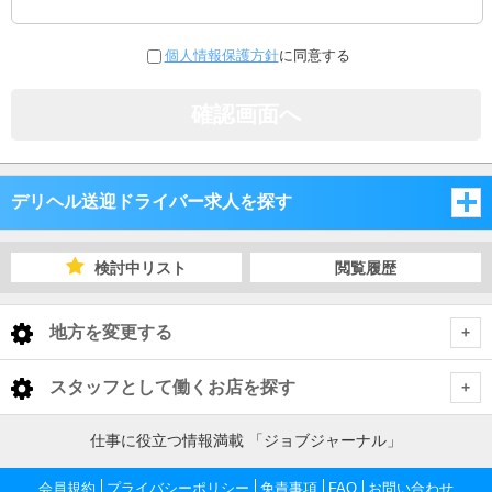
個人情報保護方針
に同意する
確認画面へ
デリヘル送迎ドライバー求人を探す
愛知県
検討中リスト
閲覧履歴
岐阜県
愛知県
地方を変更する
三重県
岐阜県
愛知県 デリヘル送迎ドライバー
<
全国トップ
スタッフとして働くお店を探す
静岡県
三重県
名古屋市
岐阜県 デリヘル送迎ドライバー
北海道 男性高収入
仕事に役立つ情報満載 「ジョブジャーナル」
愛知県
東北 男性高収入
静岡県
岐阜市
三重県 デリヘル送迎ドライバー
三河
名古屋市 デリヘル送迎ドライバー
会員規約
プライバシーポリシー
免責事項
FAQ
お問い合わせ
愛知 男性高収入