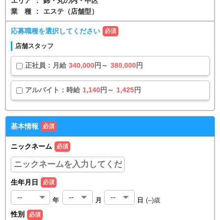
エリア
：
錦・丸の内・中区
業種
：
エステ（店舗型）
応募職種を選択してください
必須
店舗スタッフ
正社員
：
月給
340,000
円～
380,000
円
アルバイト
：
時給
1,140
円～
1,425
円
基本情報
必須
ニックネーム
必須
生年月日
必須
年
月
日
(
--
)歳
性別
必須