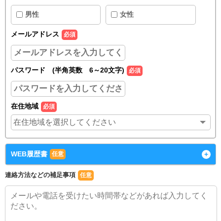
男性
女性
メールアドレス
必須
パスワード (半角英数 6～20文字)
必須
在住地域
必須
WEB履歴書
+
任意
連絡方法などの補足事項
任意