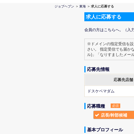
ジョブヘブン
>
東海
>
求人に応募する
求人に応募する
会員の方はこちらへ。（入
※ドメインの指定受信を設
さい。 指定受信でも届か
ル)」「なりすましたメー
応募先情報
応募先店舗
ドスケベマダム
応募職種
必須
店長/幹部候補
基本プロフィール