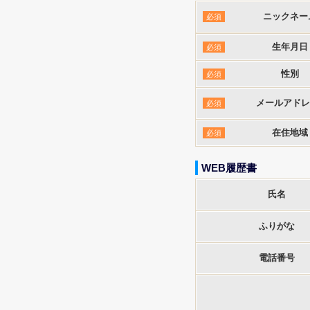
ニックネー
必須
生年月日
必須
性別
必須
メールアドレ
必須
在住地域
必須
WEB履歴書
氏名
ふりがな
電話番号