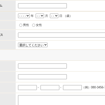
ム
年
月
日 （
歳）
男性
女性
ス
-
-
（例）080-3456-