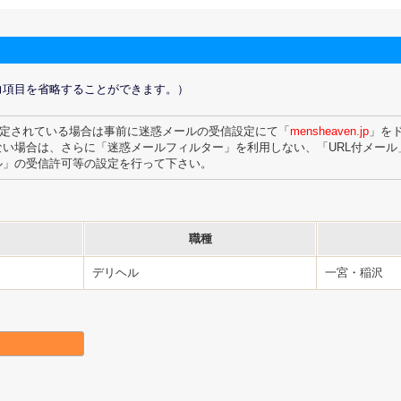
力項目を省略することができます。）
定されている場合は事前に迷惑メールの受信設定にて「
mensheaven.jp
」を
ない場合は、さらに「迷惑メールフィルター」を利用しない、「URL付メール」
ル」の受信許可等の設定を行って下さい。
職種
デリヘル
一宮・稲沢