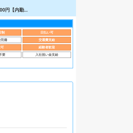
円【内勤...
日制
日払い可
険完備
交通費支給
験可
経験者歓迎
不要
入社祝い金支給