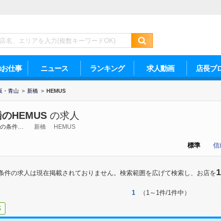
のお仕事
ニュース
ランキング
求人動画
店長ブ
坂・青山
>
新橋
>
HEMUS
のHEMUS
の求人
の条件…
新橋
HEMUS
標準
信
1
条件の求人は現在掲載されておりません。検索範囲を広げて検索し、お店を
1
（1～1件/1件中）
募