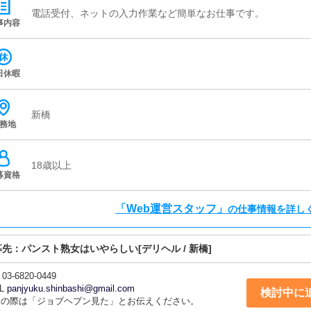
電話受付、ネットの入力作業など簡単なお仕事です。
事内容
日休暇
新橋
務地
18歳以上
募資格
「Web運営スタッフ」
の仕事情報を詳し
募先：
パンスト熟女はいやらしい
[デリヘル / 新橋]
03-6820-0449
L
panjyuku.shinbashi@gmail.com
検討中に
話の際は「ジョブヘブン見た」とお伝えください。