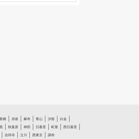
新橋
赤坂
麻布
青山
汐留
白金
黒
秋葉原
神田
日暮里
町屋
西日暮里
吉祥寺
立川
西東京
調布