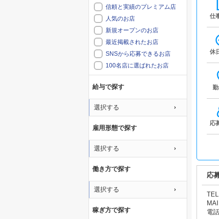
信頼と実績のプレミアム店
仕
人気のお店
新規オープンのお店
最近掲載されたお店
休
SNSから応募できるお店
100名店に選ばれたお店
給与で探す
勤
選択する
応
雇用形態で探す
選択する
働き方で探す
応
選択する
TEL
MAI
稼ぎ方で探す
電