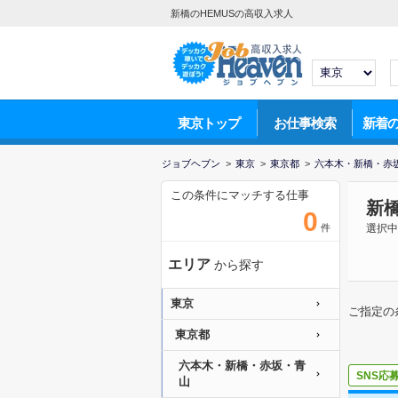
新橋のHEMUSの高収入求人
東京トップ
お仕事検索
新着
ジョブヘブン
>
東京
>
東京都
>
六本木・新橋・赤
この条件にマッチする仕事
新橋
0
件
選択中
エリア
から探す
東京
ご指定の
東京都
六本木・新橋・赤坂・青
SNS応
山