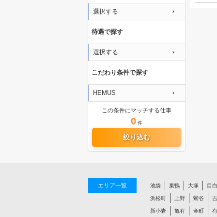
選択する
待遇で探す
選択する
こだわり条件で探す
HEMUS
この条件にマッチする仕事
0
件
絞り込む
エリア一覧
池袋
巣鴨
大塚
目
浜松町
上野
鶯谷
新小岩
亀有
金町