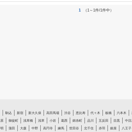
1
（1～1件/1件中）
白
駒込
新宿
新大久保
高田馬場
渋谷
恵比寿
代々木
板橋
六本木
吉原
御徒町
浅草橋
浅草
小岩
葛西
錦糸町
品川
五反田
目黒
中目
有明
蒲田
大森
中野
高円寺
練馬
世田谷
北千住
赤羽
銀座
八王子