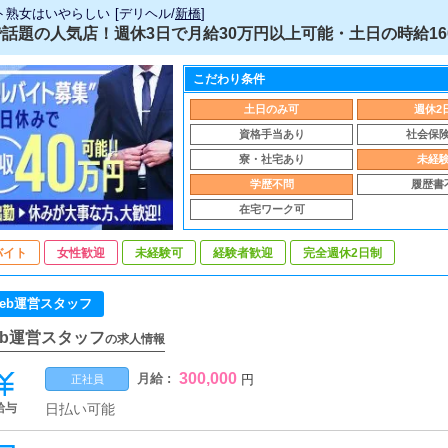
ト熟女はいやらしい
[
デリヘル
/
新橋
]
話題の人気店！週休3日で月給30万円以上可能・土日の時給1600
こだわり条件
土日のみ可
週休2
資格手当あり
社会保
寮・社宅あり
未経
学歴不問
履歴書
在宅ワーク可
バイト
女性歓迎
未経験可
経験者歓迎
完全週休2日制
eb運営スタッフ
eb運営スタッフ
の求人情報
300,000
月給 :
円
正社員
給与
日払い可能