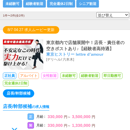
未経験可
経験者歓迎
完全週休2日制
シニア歓迎
1件〜2件(全2件)
8/7 04:27 求人ムービー更新
東京都内で店舗展開中！店長・責任者の
空きポストあり♪【経験者高待遇】
東京ヒストリー lettre d’amour
[
デリヘル
/
六本木
]
正社員
アルバイト
女性歓迎
未経験可
経験者歓迎
即日勤務可
完全週休2日制
店長/幹部候補
店長/幹部候補
の求人情報
330,000
3,500,000
月給 :
正
円
～
円
330,000
1,330,000
月給 :
契
円
～
円