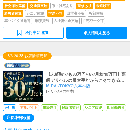
社会保険完備
交通費支給
寮・社宅あり
研修あり
未経験可
経験者歓迎
シニア歓迎
学歴不問
履歴書不要
幹部候補
車･バイク通勤可
制服貸与
入社祝い金支給
在宅ワーク可
検討中に追加
求人情報を見る
8/6 20:38 お店情報更新
【未経験でも33万円+aで月給40万円】高
級デリヘルの最大手だからこそできるワ
MIRAI-TOKYO六本木店
ンランク上の高収入と納得の高待遇でア
[
デリヘル
/
六本木
]
ナタをお迎えします！
正社員
アルバイト
未経験可
経験者歓迎
シニア歓迎
即日勤務可
店長/幹部候補