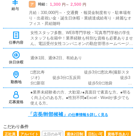
1,300
2,500
時給 :
ア
円
～
円
給与
月給：330,000円～・交通費 ・報奨金制度有り・駐車場有
り・出産祝い金・誕生日休暇・業績達成給有り・綺麗なオ
フィス・昇給随時
女性スタッフ多数、WEB専門学校・写真専門学校の学生
スタッフも在籍中！業界経験も特別な資格も必要ありませ
仕事内容
ん。電話受付女性コンパニオンの勤怠管理ホームページ更
新イベント企画提案ホームページ作成など
週休1回、週休2日、有給あり
休日休暇
□恵比寿 徒歩3分□恵比寿(撮影スタ
ジオ) 徒歩3分□五反田 徒歩3
勤務地
分□新宿 徒歩5分□池袋
徒歩1分 □目黒 準
●業界未経験者の方、大歓迎♪●真面目で素直な方。●明る
備中
く向上心のある方。●性別不問●Excel・Wordが多少でも
応募資格
使える方。
「店長/幹部候補」
の仕事情報を詳しく見る
こだわり条件
正社員
アルバイト
土日のみ可
週休2日制
日払い可
資格手当あり