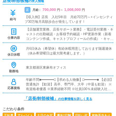
店長/幹部候補
の求人情報
700,000
1,008,000
月給 :
正
円
～
円
【収入例】店長 入社5年目 月給70万円～+インセンティ
給与
ブ30万毎月高額歩合が発生しています！
【店舗運営業務、店長サポート業務】・電話受付業務・キ
ャストの出勤確認・お客様予約確認・HP更新作業（新着
仕事内容
コンテンツ作成、キャストプロフィールの作成）・キャス
ト送迎（内勤がメインになります）・事務所の掃除、片付
け※接客のポイント弊社のサービスは、10～50万円と高単
月6日休み（希望休）有給休暇用意しております隔週連休
価質の高い接客が必須。コンサルティング力が身に付きま
（休み希望曜日は最大限考慮します。）
休日休暇
す。お電話にて・お客様から好みをヒアリング（なるべく
細かく）・ご提案（ここが腕の見せ所）・キャストマッチ
ング※業務や環境に慣れるまでしっかりサポートします！
東京都港区東麻布オフィス
勤務地
年齢不問■━━━━━━□ ┃求める人物像┃ □━━━━━━■ 【必須】
普通免許 【歓迎】高卒、専門卒、大卒（中退も歓迎） ※
応募資格
有資格者優遇 ※業界経験不問 ※社員100％未経験入社（業
界未経験者でも当社では活躍できます！） ※PCでグーグ
「店長/幹部候補」
ル検索できるレベルであれば問題ありません！！
の仕事情報を詳しく見る
こだわり条件
正社員
アルバイト
土日のみ可
週休2日制
日払い可
資格手当あり