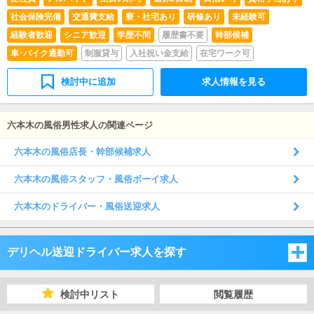
社会保険完備
交通費支給
寮・社宅あり
研修あり
未経験可
経験者歓迎
シニア歓迎
学歴不問
履歴書不要
幹部候補
車･バイク通勤可
制服貸与
入社祝い金支給
在宅ワーク可
検討中に追加
求人情報を見る
六本木の風俗男性求人の関連ページ
六本木の風俗店長・幹部候補求人
六本木の風俗スタッフ・風俗ボーイ求人
六本木のドライバー・風俗送迎求人
デリヘル送迎ドライバー求人を探す
東京都
検討中リスト
閲覧履歴