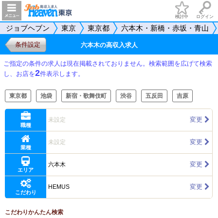
検討中
ログイン
ジョブヘブン
東京
東京都
六本木・新橋・赤坂・青山
条件設定
六本木の高収入求人
ご指定の条件の求人は現在掲載されておりません。検索範囲を広げて検索
2
し、お店を
件表示します。
東京都
池袋
新宿・歌舞伎町
渋谷
五反田
吉原
変更
未設定
職種
変更
未設定
業種
変更
六本木
エリア
変更
HEMUS
こだわり
こだわりかんたん検索