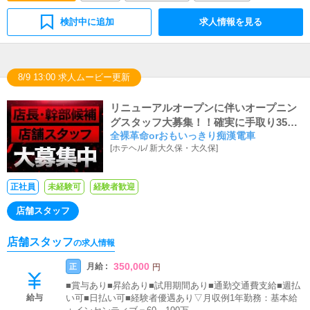
ルサイト等の店舗情報更新作業を行っていただきます。キ
検討中に追加
求人情報を見る
ャストの出勤情報やイベント、求人ブログの作成となりま
す。基本的にはボタンを押すだけや、ブログの更新時に簡
単に文字が入力出来れば問題ありません。PCが苦手な人
でも簡単にできます。■清掃・備品管理お客様やキャスト
の方に快適にお過ごしいただくため、店内の清掃や備品の
8/9 13:00 求人ムービー更新
管理・補充を行っていただきます。
リニューアルオープンに伴いオープニン
グスタッフ大募集！！確実に手取り35万
全裸革命orおもいっきり痴漢電車
円スタート保証！！ 都内最大級のグルー
[
ホテヘル
/
新大久保・大久保
]
プです♪
正社員
未経験可
経験者歓迎
店舗スタッフ
店舗スタッフ
の求人情報
350,000
月給 :
正
円
■賞与あり■昇給あり■試用期間あり■通勤交通費支給■週払
給与
い可■日払い可■経験者優遇あり▽月収例1年勤務：基本給