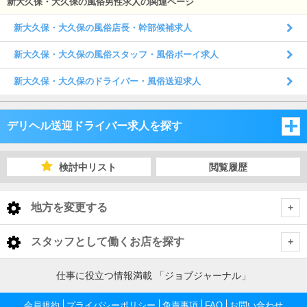
新大久保・大久保の風俗男性求人の関連ページ
新大久保・大久保の風俗店長・幹部候補求人
新大久保・大久保の風俗スタッフ・風俗ボーイ求人
新大久保・大久保のドライバー・風俗送迎求人
デリヘル送迎ドライバー求人を探す
東京都
検討中リスト
閲覧履歴
東京都
地方を変更する
東京都 デリヘル送迎ドライバー
<
全国トップ
スタッフとして働くお店を探す
池袋・巣鴨・大塚
北海道 男性高収入
東京都
仕事に役立つ情報満載 「ジョブジャーナル」
東北 男性高収入
新宿・歌舞伎町・大久保・高田馬場
池袋・巣鴨・大塚 デリヘル送迎ドライバー
会員規約
東京 男性高収入
プライバシーポリシー
免責事項
FAQ
お問い合わせ