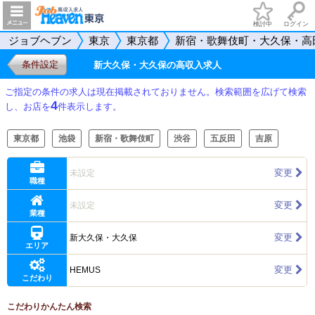
検討中
ログイン
ジョブヘブン
東京
東京都
新宿・歌舞伎町・大久保・高
条件設定
新大久保・大久保の高収入求人
ご指定の条件の求人は現在掲載されておりません。検索範囲を広げて検索
4
し、お店を
件表示します。
東京都
池袋
新宿・歌舞伎町
渋谷
五反田
吉原
変更
未設定
職種
変更
未設定
業種
変更
新大久保・大久保
エリア
変更
HEMUS
こだわり
こだわりかんたん検索