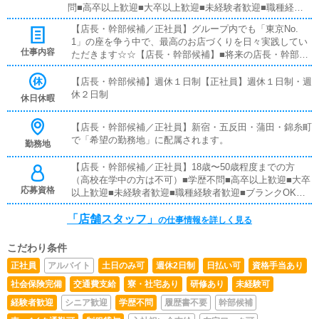
問■高卒以上歓迎■大卒以上歓迎■未経験者歓迎■職種経験
者歓迎■ブランクOK全国総合第1位のウルトラグループで
【店長・幹部候補／正社員】グループ内でも「東京No.
働いてみたいという方なら、どなたでも大歓迎です！
1」の座を争う中で、最高のお店づくりを日々実践してい
仕事内容
ただきます☆☆【店長・幹部候補】■将来の店長・幹部候
補として経験を積んでいただきます。まずは『受付スタッ
フ』と同様に、接客や受付業務からスタートしていただき
【店長・幹部候補】週休１日制【正社員】週休１日制・週
ます。業務に慣れてきたら、『キャストの管理』や『経営
休２日制
休日休暇
に関わる業務』を順に習得していただきます。早い方であ
れば、1年ほどで店長として新しい店舗の運営を任される
【店長・幹部候補／正社員】新宿・五反田・蒲田・錦糸町
こともあります。【正社員】■対面接客業務お客様からの
で「希望の勤務地」に配属されます。
勤務地
お問い合わせ対応や、一部店舗においてはご来店されたお
客様の案内をお願いします。予約の確認、会計作業、注意
【店長・幹部候補／正社員】18歳〜50歳程度までの方
事項のご案内などを担当していただきます。簡単なマニュ
（高校在学中の方は不可）■学歴不問■高卒以上歓迎■大卒
アルがあり、先輩スタッフについて学びながら業務を覚え
応募資格
以上歓迎■未経験者歓迎■職種経験者歓迎■ブランクOK全
ていけるので、未経験の方でも安心です。■企画の立案店
国総合第1位のウルトラグループで働いてみたいという方
舗イベントや店舗運営に関するさまざまな企画を提案して
「店舗スタッフ」
なら、どなたでも大歓迎です！
の仕事情報を詳しく見る
いただきます。【新規のお客様の増加】【リピート率の向
上】【キャストの入店数の増加】など、売上アップにつな
がる施策の提案をお願いします。■キャスト管理キャスト
こだわり条件
がしっかり稼げるよう、インターネットを活用したPR
正社員
アルバイト
土日のみ可
週休2日制
日払い可
資格手当あり
（写メ日記など）の効果的な使い方をアドバイスしていた
社会保険完備
交通費支給
寮・社宅あり
研修あり
未経験可
だきます。■PC更新業務ヘブンネットなどポータルサイト
の店舗情報を更新します。キャストの出勤情報やイベン
経験者歓迎
シニア歓迎
学歴不問
履歴書不要
幹部候補
ト、求人ブログの作成などを行います。基本的にはボタン