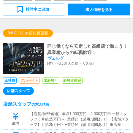
検討中に追加
求人情報を見る
8/9 03:11 お店情報更新
同じ働くなら安定した高級店で働こう！
異業種からの転職歓迎！
ヴェルグ
[
デリヘル
/
新大久保・大久保
]
正社員
アルバイト
未経験可
経験者歓迎
店舗スタッフ
店舗スタッフ
の求人情報
【店長/幹部候補】年収1,000万円～2,000万円※一般スタ
ッフ：月給25万円～+業績給（試用期間あり）【店舗スタ
給与
ッフ】月給25万円～+業績給（試用期間あり）※店長：年
収1,000万円～2,000万円---◇◆ここがポイント◆◇週休2