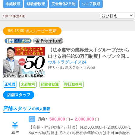
未経験可
経験者歓迎
完全週休2日制
シニア歓迎
1件〜4件(全4件)
8/9 18:00 求人ムービー更新
【法令遵守の業界最大手グループだから
出せる初任給50万円制度】ヘブン全国総
ウルトラグレイス24
合1位、ヘブンプレミアム全国1位、日本
[
デリヘル
/
新大久保・大久保
]
を代表する業界最大手！ウルトラグルー
プは正社員を積極採用中！！強い意欲の
あるアナタなら積極的に昇給・昇格させ
正社員
未経験可
経験者歓迎
即日勤務可
ることを約束します！！風俗のお仕事が
全くの未経験でもサポート体制は万全で
店舗スタッフ
す！！
店舗スタッフ
の求人情報
500,000
2,000,000
月給 :
正
円
～
円
【店長・幹部候補／正社員】月給500,000円~2,000,000円1
給与
8歳〜50歳程度までの方(高校在学年齢の方は不可)■学歴不