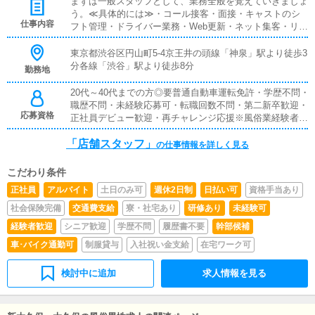
まずは一般スタッフとして、業務全般を覚えていきましょ
日 25万円～週休1日 30万円～業績給支給額は、平均7
う。≪具体的には≫・コール接客・面接・キャストのシ
万円／月月間の業績に応じて、固定給とは別に、業績給が
仕事内容
フト管理・ドライバー業務・Web更新・ネット集客・リア
支給されます。2021年度の支給額は、月額平均で何と7万
ル集客構築 など※慣れてきたら、幹部候補として、富裕
円。「やりがい」が続きますよね。
層顧客に対する営業を行っていきましょう
東京都渋谷区円山町5-4京王井の頭線「神泉」駅より徒歩3
分各線「渋谷」駅より徒歩8分
勤務地
20代～40代までの方◎要普通自動車運転免許・学歴不問・
職歴不問・未経験応募可・転職回数不問・第二新卒歓迎・
応募資格
正社員デビュー歓迎・再チャレンジ応援※風俗業経験者優
遇。これまでに売上を上げた実績のある方は、尚優遇しま
「店舗スタッフ」
す。
の仕事情報を詳しく見る
こだわり条件
正社員
アルバイト
土日のみ可
週休2日制
日払い可
資格手当あり
社会保険完備
交通費支給
寮・社宅あり
研修あり
未経験可
経験者歓迎
シニア歓迎
学歴不問
履歴書不要
幹部候補
車･バイク通勤可
制服貸与
入社祝い金支給
在宅ワーク可
検討中に追加
求人情報を見る