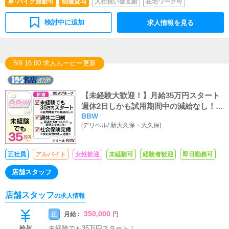
車･バイク通勤可
制服貸与
入社祝い金支給
在宅ワーク可
操作や簡単な文字入力ができれば大丈夫です。PCが苦手
な方でも問題なくできます。■清掃・備品管理お客様やキ
ャストに快適に過ごしていただけるよう、店内の清掃や備
検討中に追加
求人情報を見る
品の管理・補充をお願いします。・お客様にとっての「最
高」とは何か・キャストにとっての「最高」とは何か・仲
間である従業員にとっての「最高」とは何かこれらを日々
の業務の中で常に考え、それを実現（具現化・可視化）し
8/9 16:00 求人ムービー更新
ていくことが、店長・幹部の基本的な役割です。
【未経験大歓迎！】月給35万円スタート
週休2日しかも試用期間中の減給なし！新
BBW
宿で本気で稼ぎたいならBBW！
[
デリヘル
/
新大久保・大久保
]
正社員
アルバイト
女性歓迎
未経験可
経験者歓迎
即日勤務可
店舗スタッフ
店舗スタッフ
の求人情報
350,000
月給 :
正
円
給与
未経験でも35万円スタート！