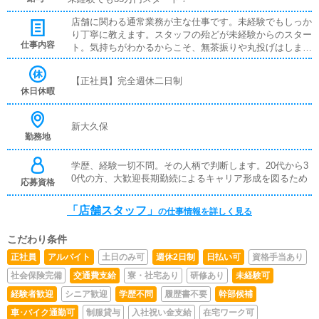
店舗に関わる通常業務が主な仕事です。未経験でもしっか
り丁寧に教えます。スタッフの殆どが未経験からのスター
仕事内容
ト。気持ちがわかるからこそ、無茶振りや丸投げはしませ
ん。店舗運営、人材・店舗の育成、女子面接、マネジメン
ト、各種決済※年内6店舗出店計画ありポスト空きまだあ
【正社員】完全週休二日制
ります。※店長経験者優遇・主任スタート可■店長/幹部候
休日休暇
補将来の店長幹部候補として経験を積んでいただきます。
まずは、『受付スタッフ』と同様に接客から受付業務を行
っていただきます。業務に慣れてきたら、『キャストの管
新大久保
勤務地
理』や『経営に関わる業務』を順に覚えていただきます。
早い方だと１年ぐらいで、店長として新しい店舗の運営を
お任せします。■対面接客・受付業務お客様からのお問合
学歴、経験一切不問。その人柄で判断します。20代から3
せや来店されたお客様の案内を行っていただきます。予約
0代の方、大歓迎長期勤続によるキャリア形成を図るため
応募資格
の確認や、会計作業、注意事項の喚起などをお願いしま
す。簡単なマニュアルや、先輩スタッフに付いて業務内容
「店舗スタッフ」
の仕事情報を詳しく見る
を見ながら徐々に覚えていただきますので、未経験の方で
も安心して働けます。■企画の立案店舗イベントや店舗運
こだわり条件
営など様々な企画を提案していただきます。【新規のお客
様の増加】【お客様のリピート率の向上】【キャストの方
正社員
アルバイト
土日のみ可
週休2日制
日払い可
資格手当あり
の入店数の増加】など、売上UPに繋がる施策の提案を行
社会保険完備
交通費支給
寮・社宅あり
研修あり
未経験可
っていただきます。■キャスト管理お店で働いていただい
ているキャストの方が稼げるようにインターネットを使っ
経験者歓迎
シニア歓迎
学歴不問
履歴書不要
幹部候補
たPR（写メ日記）などの使い方などのアドバイスを行っ
車･バイク通勤可
制服貸与
入社祝い金支給
在宅ワーク可
ていただきます。■PC更新業務ヘブンネットなど、ポータ