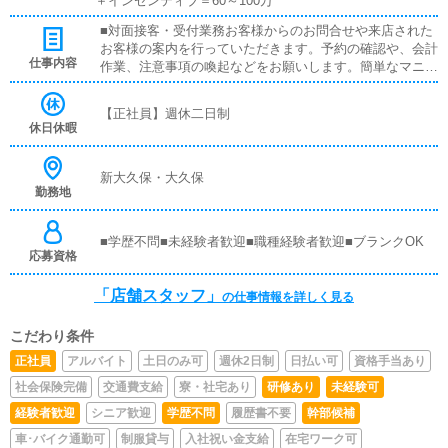
＋インセンティブ＝60～100万
■対面接客・受付業務お客様からのお問合せや来店された
お客様の案内を行っていただきます。予約の確認や、会計
仕事内容
作業、注意事項の喚起などをお願いします。簡単なマニュ
アルや、先輩スタッフに付いて業務内容を見ながら徐々に
覚えていただきますので、未経験の方でも安心して働けま
【正社員】週休二日制
す。■企画の立案店舗イベントや店舗運営など様々な企画
休日休暇
を提案していただきます。【新規のお客様の増加】【お客
様のリピート率の向上】【キャストの方の入店数の増加】
など、売上UPに繋がる施策の提案を行っていただきま
新大久保・大久保
勤務地
す。■キャスト管理お店で働いていただいているキャスト
の方が稼げるようにインターネットを使ったPR（写メ日
記）などの使い方などのアドバイスを行っていただきま
■学歴不問■未経験者歓迎■職種経験者歓迎■ブランクOK
す。■PC更新業務ヘブンネットなど、ポータルサイト等の
応募資格
店舗情報更新作業を行っていただきます。キャストの出勤
情報やイベント、求人ブログの作成となります。基本的に
「店舗スタッフ」
の仕事情報を詳しく見る
はボタンを押すだけや、ブログの更新時に簡単に文字が入
力出来れば問題ありません。PCが苦手な人でも簡単にで
こだわり条件
きます。■清掃・備品管理お客様やキャストの方に快適に
お過ごしいただくため、店内の清掃や備品の管理・補充を
正社員
アルバイト
土日のみ可
週休2日制
日払い可
資格手当あり
行っていただきます。
社会保険完備
交通費支給
寮・社宅あり
研修あり
未経験可
経験者歓迎
シニア歓迎
学歴不問
履歴書不要
幹部候補
車･バイク通勤可
制服貸与
入社祝い金支給
在宅ワーク可