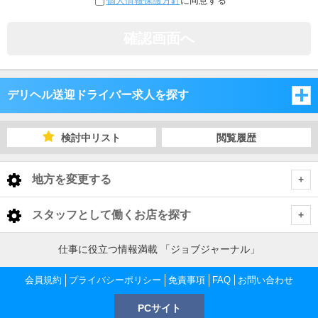
個人情報保護方針
に同意する
確認画面へ
デリヘル送迎ドライバー求人を探す
埼玉県
検討中リスト
閲覧履歴
千葉県
埼玉県
地方を変更する
茨城県
千葉県
埼玉県 デリヘル送迎ドライバー
<
全国トップ
スタッフとして働くお店を探す
栃木県
茨城県
さいたま市・中央地域
千葉県 デリヘル送迎ドライバー
北海道 男性高収入
仕事に役立つ情報満載 「ジョブジャーナル」
東京都
東北 男性高収入
群馬県
栃木県
千葉市
茨城県 デリヘル送迎ドライバー
越谷・東部地域
さいたま市・中央地域 デリヘル送迎ドライバー
会員規約
プライバシーポリシー
免責事項
FAQ
お問い合わせ
東京 男性高収入
神奈川県
南関東 男性高収入
池袋 男性高収入
PCサイト
群馬県
土浦・取手・つくば・石岡
栃木県 デリヘル送迎ドライバー
船橋・市川・浦安
川越・所沢・西部地域
千葉市 デリヘル送迎ドライバー
大宮・さいたま・浦和 デリヘル送迎ドライバー
越谷・東部地域 デリヘル送迎ドライバー
神奈川 男性高収入