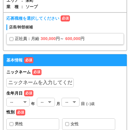
エリア
：
栄町
業種
：
ソープ
応募職種を選択してください
必須
店長/幹部候補
正社員
：
月給
300,000
円～
600,000
円
基本情報
必須
ニックネーム
必須
生年月日
必須
年
月
日
(
--
)歳
性別
必須
男性
女性