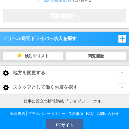
個人情報保護方針
に同意する
確認画面へ
デリヘル送迎ドライバー求人を探す
埼玉県
検討中リスト
閲覧履歴
千葉県
埼玉県
地方を変更する
茨城県
千葉県
埼玉県 デリヘル送迎ドライバー
<
全国トップ
スタッフとして働くお店を探す
栃木県
茨城県
さいたま市・中央地域
千葉県 デリヘル送迎ドライバー
北海道 男性高収入
仕事に役立つ情報満載 「ジョブジャーナル」
東京都
東北 男性高収入
群馬県
栃木県
千葉市
茨城県 デリヘル送迎ドライバー
越谷・東部地域
さいたま市・中央地域 デリヘル送迎ドライバー
会員規約
プライバシーポリシー
免責事項
FAQ
お問い合わせ
東京 男性高収入
神奈川県
南関東 男性高収入
池袋 男性高収入
PCサイト
群馬県
土浦・取手・つくば・石岡
栃木県 デリヘル送迎ドライバー
船橋・市川・浦安
川越・所沢・西部地域
千葉市 デリヘル送迎ドライバー
大宮・さいたま・浦和 デリヘル送迎ドライバー
越谷・東部地域 デリヘル送迎ドライバー
神奈川 男性高収入