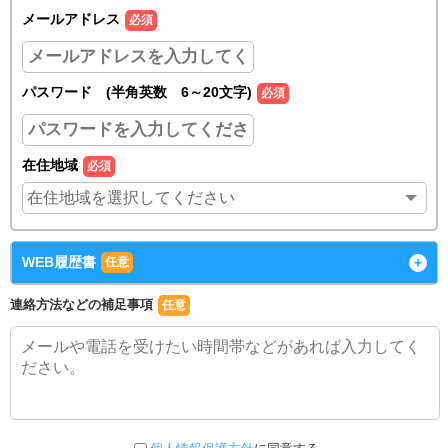
メールアドレス
必須
パスワード (半角英数 6～20文字)
必須
在住地域
必須
WEB履歴書
+
任意
連絡方法などの補足事項
任意