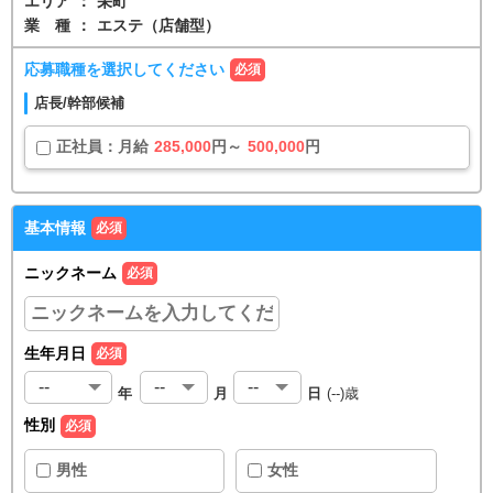
エリア
：
栄町
業種
：
エステ（店舗型）
応募職種を選択してください
必須
店長/幹部候補
正社員
：
月給
285,000
円～
500,000
円
基本情報
必須
ニックネーム
必須
生年月日
必須
年
月
日
(
--
)歳
性別
必須
男性
女性