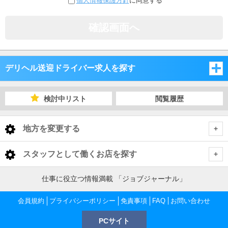
個人情報保護方針
に同意する
確認画面へ
デリヘル送迎ドライバー求人を探す
新潟県
検討中リスト
閲覧履歴
長野県
新潟県
地方を変更する
山梨県
長野県
新潟県 デリヘル送迎ドライバー
<
全国トップ
スタッフとして働くお店を探す
山梨県
下越
長野県 デリヘル送迎ドライバー
北海道 男性高収入
仕事に役立つ情報満載 「ジョブジャーナル」
新潟県
東北 男性高収入
長野・千曲・須坂・中野
山梨県 デリヘル送迎ドライバー
中越
下越 デリヘル送迎ドライバー
会員規約
プライバシーポリシー
免責事項
FAQ
お問い合わせ
新潟 男性高収入
長野県
南関東 男性高収入
新潟 男性高収入
PCサイト
甲府・昭和・甲斐
松本・塩尻・安曇野
上越
長野・千曲・須坂・中野 デリヘル送迎ドライバー
新潟市 デリヘル送迎ドライバー
中越 デリヘル送迎ドライバー
長野 男性高収入