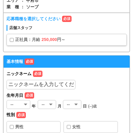
エリア
：
甲府市
業種
：
ソープ
応募職種を選択してください
必須
店舗スタッフ
正社員
：
月給
250,000
円～
基本情報
必須
ニックネーム
必須
生年月日
必須
年
月
日
(
--
)歳
性別
必須
男性
女性