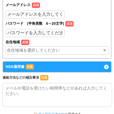
メールアドレス
必須
パスワード (半角英数 6～20文字)
必須
在住地域
必須
WEB履歴書
+
任意
連絡方法などの補足事項
任意